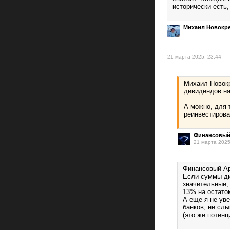
исторически есть,
Михаил Новокр
21 марта 2025, 23:44
Михаил Новокр
дивидендов на
А можно, для т
реинвестирова
Финансовый
21 марта 2025
Финансовый Арх
Если суммы ди
значительные,
13% на остато
А еще я не ув
банков, не сл
(это же потенц