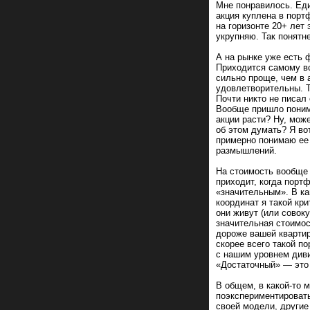
Мне понравилось. Еди
акция куплена в порт
на горизонте 20+ лет
укрупняю. Так понятн
А на рынке уже есть 
Приходится самому вс
сильно проще, чем в а
удовлетворительны. Т
Почти никто не писал
Вообще пришло понима
акции расти? Ну, мож
об этом думать? Я во
примерно понимаю ее 
размышлений.
На стоимость вообще 
приходит, когда порт
«значительным». В ка
координат я такой кр
они живут (или совоку
значительная стоимос
дороже вашей квартир
скорее всего такой п
с нашим уровнем диви
«Достаточный» — это 
В общем, в какой-то 
поэкспериментировать,
своей модели, другие 