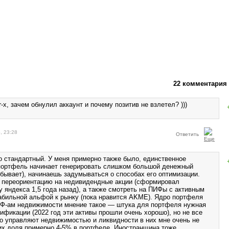
22 комментария
mr-x, зачем обнулил аккаунт и почему позитив не взлетел? )))
и
, 23:28
Ответить
о стандартный. У меня примерно также было, единственное
портфель начинает генерировать слишком большой денежный
е бывает), начинаешь задумываться о способах его оптимизации.
 переориентацию на недивидендные акции (сформировал
 яндекса 1,5 года назад), а также смотреть на ПИФы с активным
абильной альфой к рынку (пока нравится AKME). Ядро портфеля
Ф-ам недвижимости мнение такое — штука для портфеля нужная
ификации (2022 год эти активы прошли очень хорошо), но не все
о управляют недвижимостью и ликвидности в них мне очень не
их доля примерно 4-5% в портфеле. Иностранщина тоже