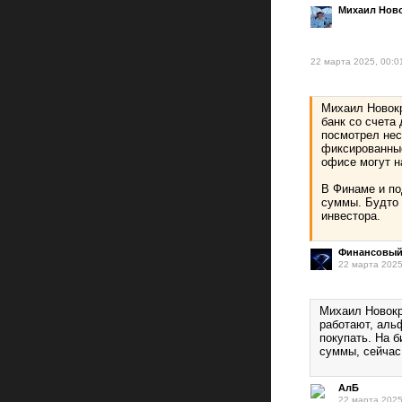
Михаил Нов
22 марта 2025, 00:0
Михаил Новок
банк со счета
посмотрел нес
фиксированные
офисе могут н
В Финаме и по
суммы. Будто 
инвестора.
Финансовый
22 марта 2025
Михаил Новокр
работают, аль
покупать. На 
суммы, сейчас
АлБ
22 марта 2025