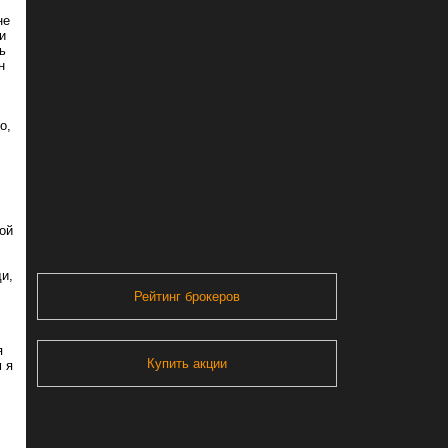
не
и
ь
н
о,
ой
и,
Рейтинг брокеров
я
Купить акции
 я