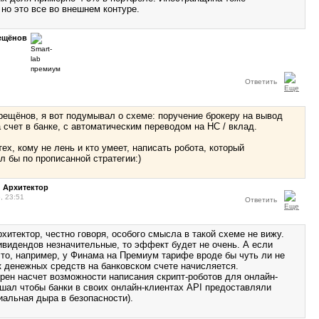
 но это все во внешнем контуре.
ещёнов
Ответить
ещёнов, я вот подумывал о схеме: поручение брокеру на вывод
 счет в банке, с автоматическим переводом на НС / вклад.
ех, кому не лень и кто умеет, написать робота, который
л бы по прописанной стратегии:)
 Архитектор
, 23:51
Ответить
итектор, честно говоря, особого смысла в такой схеме не вижу.
видендов незначительные, то эффект будет не очень. А если
 то, например, у Финама на Премиум тарифе вроде бы чуть ли не
к денежных средств на банковском счете начисляется.
ерен насчет возможности написания скрипт-роботов для онлайн-
ышал чтобы банки в своих онлайн-клиентах API предоставляли
иальная дыра в безопасности).