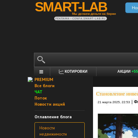
SMART-LAB
Но
Мы делаем деньги на бирже
РЕКЛАМА • CONFA.SMART-LAB.RU
КОТИРОВКИ
АКЦИИ
+55
PREMIUM
Все блоги
ЧАТ
Становление инвес
Поток
|
Ф
21 марта 2025, 22:53
Новости акций
Оглавление блога
Новости
недвижимости