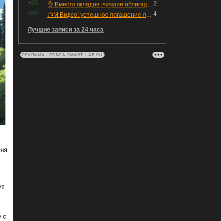
+55
2
👌 Вместо вкладов: лучшие облигации — только супер надёжные
+50
4
📺М.Видео: успешное погашение любимого флоатера
Лучшие записи за 24 часа
РЕКЛАМА • CONFA.SMART-LAB.RU
еня
ут
 с