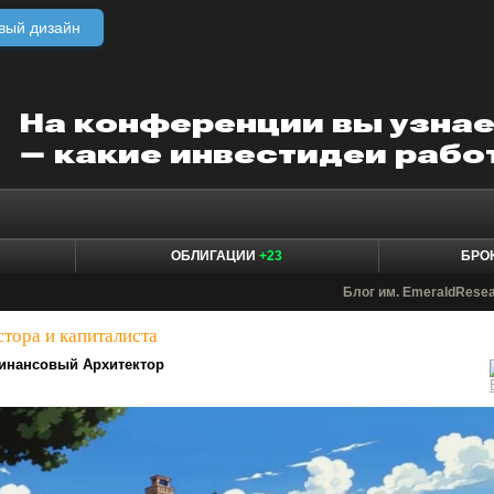
вый дизайн
ОБЛИГАЦИИ
+23
БРО
Блог им. EmeraldRese
тора и капиталиста
инансовый Архитектор