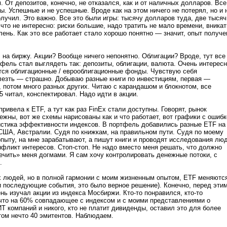
 От депозитов, конечно, не отказался, как и от наличных долларов. Все
ы. Успешные и не успешные. Вроде как на этом ничего не потерял, но и 
олучил. Это важно. Все это были игры: тысячу долларов туда, две тысяч
 что не интересно: риски большие, надо тратить не мало времени, вникат
лень. Как это все работает стало хорошо понятно — значит, опыт получе
 на биржу. Акции? Вообще ничего непонятно. Облигации? Вроде, тут все
фель стал выглядеть так: депозиты, облигации, валюта. Очень интересн
тся облигационные / еврооблигационные фонды. Чувствую себя
лезть — страшно. Добываю разные книги по инвестициям, первая —
 потом много разных других. Читаю с карандашом и блокнотом, все
5 читал, конспектировал. Надо идти в акции.
ивела к ETF, а тут как раз FinEx стали доступны. Говорят, рынок
жны, вот же схемы нарисованы как и что работает, вот графики с ошибк
истика эффективности индексов. В портфель добавились разные ETF на
 США, Австралии. Судя по книжкам, на правильном пути. Судя по моему
ыту, на мне зарабатывают, а пишут книги и проводят исследования люд
нфликт интересов. Стоп-стоп. Не надо вместо меня решать, что должно
ечить» меня догмами. Я сам хочу контролировать денежные потоки, с
.
х людей, но в полной гармонии с моим жизненным опытом, ETF меняютс
ли последующие события, это было верное решение). Конечно, перед этим
нь изучал акции из индекса Мосбиржи. Кто-то понравился, кто-то
ечто на 60% совпадающее с индексом и с моими представлениями о
ИТ компаний и никого, кто не платит дивиденды, оставил это для более
том нечто 40 эмитентов. Наблюдаем.