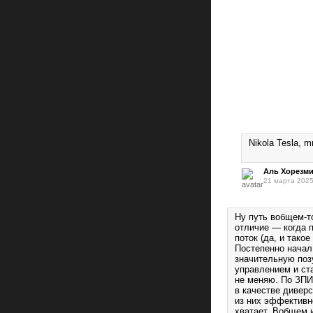
Nikola Tesla, 
Аль Хорезм
21 марта 2025
Ну путь вобщем-т
отличие — когда 
поток (да, и тако
Постепенно начал
значительную позу
управлением и ст
не меняю. По ЗПИ
в качестве диверс
из них эффективн
хватает. Вобщем 