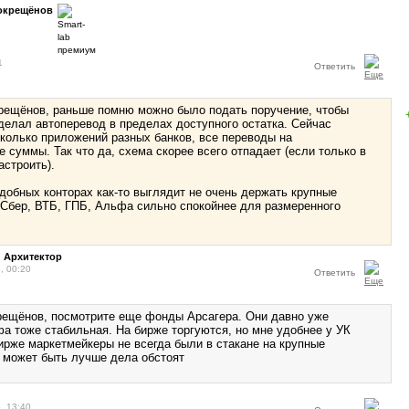
окрещёнов
1
Ответить
рещёнов, раньше помню можно было подать поручение, чтобы
 делал автоперевод в пределах доступного остатка. Сейчас
колько приложений разных банков, все переводы на
 суммы. Так что да, схема скорее всего отпадает (если только в
астроить).
добных конторах как-то выглядит не очень держать крупные
Сбер, ВТБ, ГПБ, Альфа сильно спокойнее для размеренного
 Архитектор
, 00:20
Ответить
ещёнов, посмотрите еще фонды Арсагера. Они давно уже
фа тоже стабильная. На бирже торгуются, но мне удобнее у УК
бирже маркетмейкеры не всегда были в стакане на крупные
 может быть лучше дела обстоят
, 13:40