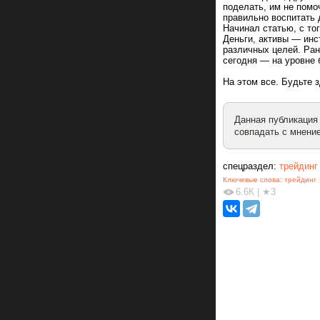
поделать, им не помо
правильно воспитать 
Начинал статью, с тог
Деньги, активы — инс
различных целей. Ран
сегодня — на уровне 
На этом все. Будьте 
Данная публикация
совпадать с мнение
спецраздел:
трейдинг
Ключевые слова:
трейдинг
6.6К
|
★3