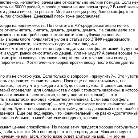
нственно, непонятно, зачем мне относительно мелкие позиции. Если не
фель на 50000 рублей, я вообще зачем на нее время трачу? В моей жизн
 эти деньги ничего не решают. Мелкие позиции режу, более комфортные 
ее, так спокойнее. Денежный поток тоже расслабляет.
фонды на недвижимость. Но почитать в РУ-среде решительно нечего.
е отчеты читать, считать, думать, думать, думать. На самом деле все
кциях, так как требования к отчетности и ее публикации весьма
ак в моем блоге появляется уклон в статьи про ЗПИФ недвижимости.
 о недвижимости, захотелось поделиться с людьми.
ние, что мне уже почти не надо следить за портфелем акций. Будут ли
ет и будут, рынок относительно дешев. Или не будут? А зачем вообще м
т смотрю на каждую компанию в портфеле и в течение пяти секунд
перспективы. Хотя точечные корректировки вношу после более долгих
почти не смотрю уже. Если только с вопросом «прикупить?». Это чувст
фель становится «значительным». Пока еще не «достаточным», но
вычках, потому что у каждого это будет своя сумма. В своей системе
итерий определил: для большинства людей стоимость квартиры, в которо
пная стоимость всех квартир, если у вас их несколько) — это
ть в масштабах доходов конкретного человека. Если ваш портфель
ы (или всех ваших квартир) — это для вас скорее всего «значительно».
ортфель будет генерировать «заметный» для вас денежный поток, особен
дендов. Еще раз подчеркну, что «значительный» не равно «достаточный
сильно больше, в моей системе координат, конечно.
момент ценнее спокойствие. Но перед этим придется хорошо потрудиться
 набить шишки. Это все не зря, это все пригодится. Многие придут к
ничему не научатся, кто-то даже будет злиться на мир. Ничего не