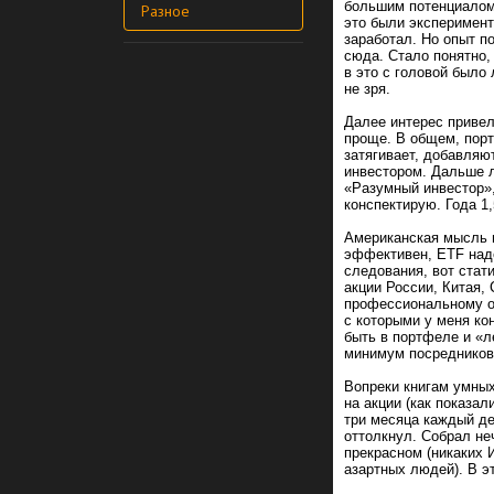
большим потенциалом.
Разное
это были эксперимент
заработал. Но опыт п
сюда. Стало понятно,
в это с головой было 
не зря.
Далее интерес привел
проще. В общем, порт
затягивает, добавляю
инвестором. Дальше 
«Разумный инвестор»,
конспектирую. Года 1,
Американская мысль пр
эффективен, ETF наде
следования, вот стат
акции России, Китая,
профессиональному оп
с которыми у меня ко
быть в портфеле и «л
минимум посредников
Вопреки книгам умны
на акции (как показа
три месяца каждый де
оттолкнул. Собрал н
прекрасном (никаких 
азартных людей). В э