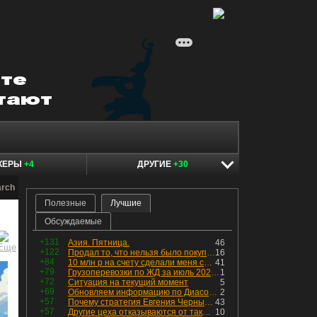
КЕРЫ
+4
ДРУГИЕ
+30
arch
Полезные
Лучшие
Обсуждаемые
+131
Азия. Пятница.
46
+122
Продал то, что нельзя было покупать. Изменения в портфеле
16
+84
10 млн р на счету сделали меня счастливым? Ожидание vs Реальность!
41
+79
Грузоперевозки по ЖД за июль 2026 г. — четвёртый месяц подряд роста, чёрные металлы на уровне прошлого года, а каменный уголь в плюсе.
1
+72
Ситуация на текущий момент
5
+69
Обновляем информацию по Диасофту: дивиденды и выкуп
2
+57
Почему стратегия Евгения Черных приведет вас к убыткам в 2026 году
43
+57
Другие цеха отказываются от таких деталей — а мы построили на них производство с оборотом 70 млн
10