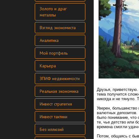
Золото и драг
металлы
Взгляд экономиста
Аналитика
Мой портфель
Карьера
ЗПИФ недвижимости
Друзья, приветствую.
Реальная экономика
тема получится сложн
никогда и не тянуло. 
Инвест стратегия
Уверен, большинство 
валютных депозитов. 
Инвест тактики
было понимание, что 
те, чье детство или 
времена смогли удачн
Без иллюзий
Потом, общаясь с быв