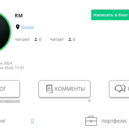
RM
Написать в блог
Москва
Читают
0
Читаeт
0
я 2024
та 2026, 11:51
ОГ
КОММЕНТЫ
оглавление
6
нг
0
портфели: