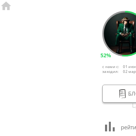
52%
с нами с:
01 июн
заходил:
02 мар
БЛ
рейти