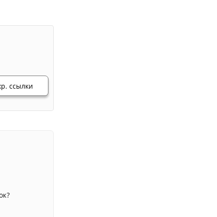
хр. ссылки
ок?