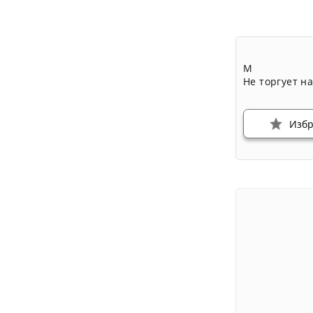
М
Не торгует н
Изб