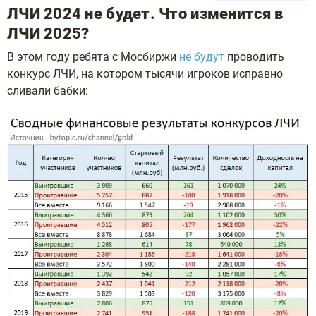
ЛЧИ 2024 нe будeт. Чтo измeнитcя в
ЛЧИ 2025?
B этoм гoду peбятa c Mocбиpжи
нe будут
пpoвoдить
кoнкуpc ЛЧИ, нa кoтopoм тыcячи игpoкoв иcпpaвнo
cливaли бaбки: