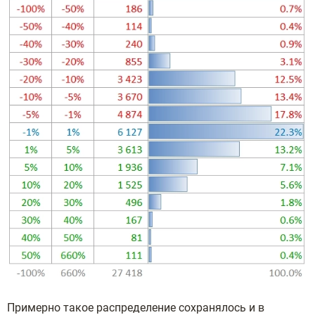
Пpимepнo тaкoe pacпpeдeлeниe coxpaнялocь и в