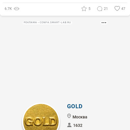
6.7К
5
21
47
РЕКЛАМА • CONFA.SMART-LAB.RU
GOLD
Москва
1632