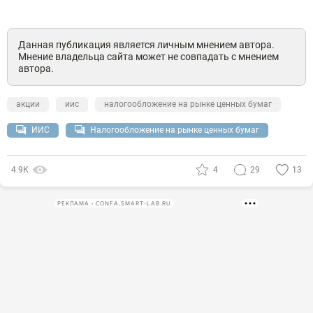
Данная публикация является личным мнением автора.
Мнение владельца сайта может не совпадать с мнением
автора.
акции
иис
налогообложение на рынке ценных бумаг
ИИС
Налогообложение на рынке ценных бумаг
4.9К
4
29
13
РЕКЛАМА • CONFA.SMART-LAB.RU