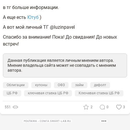
в тг больше информации.
А еще есть
Ютуб
)
А вот мой личный ТГ @luzinpavel
Спасибо за внимание! Пока! До свидания! До новых
встреч!
Данная публикация является личным мнением автора.
Мнение владельца сайта может не совпадать с мнением
автора.
Облигации
купоны
ОФЗ
займ
дефолт
ЦБ РФ
ключевая ставка ЦБ РФ
Ключевая ставка ЦБ РФ
551
2
0
3
РЕКЛАМА • CONFA.SMART-LAB.RU