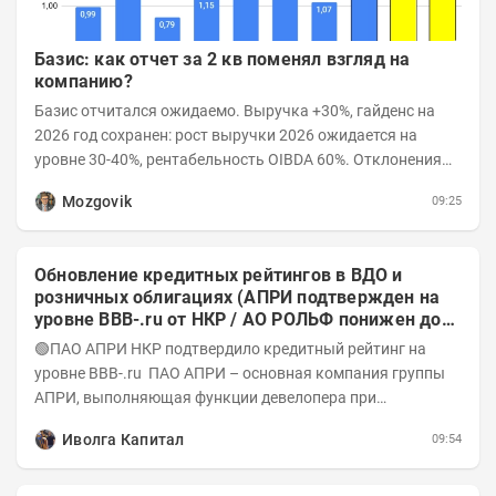
Базис: как отчет за 2 кв поменял взгляд на
компанию?
Базис отчитался ожидаемо. Выручка +30%, гайденс на
2026 год сохранен: рост выручки 2026 ожидается на
уровне 30-40%, рентабельность OIBDA 60%. Отклонения
значений отчета 2-го квартала от модели —...
Mozgovik
09:25
Обновление кредитных рейтингов в ВДО и
розничных облигациях (АПРИ подтвержден на
уровне BBB-.ru от НКР / АО РОЛЬФ понижен до
А-(RU) / Элит Строй присвоен на уровне BBB.ru)
🟢ПАО АПРИ НКР подтвердило кредитный рейтинг на
уровне BBB-.ru ПАО АПРИ – основная компания группы
АПРИ, выполняющая функции девелопера при
реализации проектов. Группа с 2014 года...
Иволга Капитал
09:54