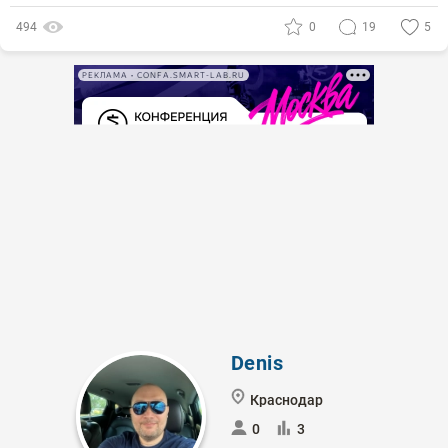
494
0
19
5
РЕКЛАМА • CONFA.SMART-LAB.RU
Denis
Краснодар
0
3