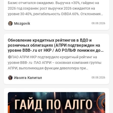
Базис отчитался ожидаемо. Выручка +30%, гайденс на
2026 год сохранен: рост выручки 2026 ожидается на
уровне 30-40%, рентабельность OIBDA 60%. Отклонения
значений отчета 2-го квартала от модели —...
Mozgovik
08.08.2026
Обновление кредитных рейтингов в ВДО и
розничных облигациях (АПРИ подтвержден на
уровне BBB-.ru от НКР / АО РОЛЬФ понижен до
А-(RU) / Элит Строй присвоен на уровне BBB.ru)
🟢ПАО АПРИ НКР подтвердило кредитный рейтинг на
уровне BBB-.ru ПАО АПРИ – основная компания группы
АПРИ, выполняющая функции девелопера при
реализации проектов. Группа с 2014 года...
Иволга Капитал
08.08.2026