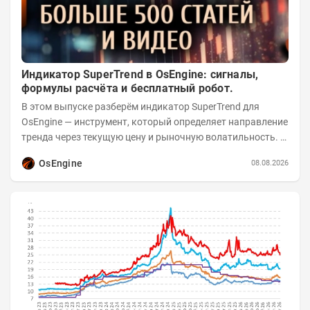
Индикатор SuperTrend в OsEngine: сигналы,
формулы расчёта и бесплатный робот.
В этом выпуске разберём индикатор SuperTrend для
OsEngine — инструмент, который определяет направление
тренда через текущую цену и рыночную волатильность. В
отличие от сложных осцилляторов, он...
OsEngine
08.08.2026