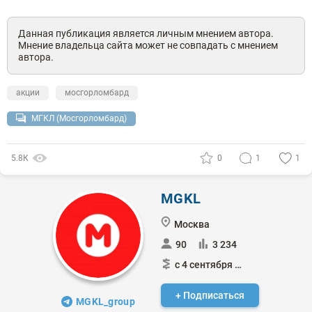
Данная публикация является личным мнением автора.
Мнение владельца сайта может не совпадать с мнением
автора.
акции
мосгорломбард
МГКЛ (Мосгорломбард)
5.8К
0
1
1
MGKL
Москва
90
3 234
с 4 сентября 2023
+ Подписаться
MGKL_group