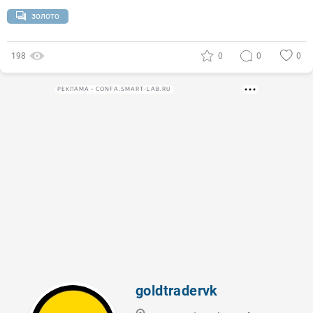
золото
198
0
0
0
РЕКЛАМА • CONFA.SMART-LAB.RU
goldtradervk