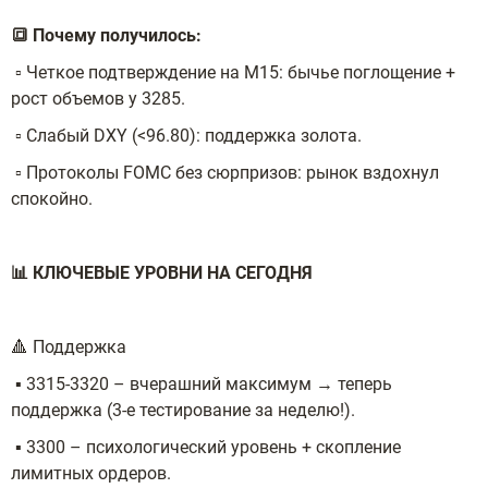
🔳 Почему получилось:
▫️ Четкое подтверждение на M15: бычье поглощение +
рост объемов у 3285.
▫️ Слабый DXY (<96.80): поддержка золота.
▫️ Протоколы FOMC без сюрпризов: рынок вздохнул
спокойно.
📊 КЛЮЧЕВЫЕ УРОВНИ НА СЕГОДНЯ
🔺 Поддержка
▪️ 3315-3320 – вчерашний максимум → теперь
поддержка (3-е тестирование за неделю!).
▪️ 3300 – психологический уровень + скопление
лимитных ордеров.