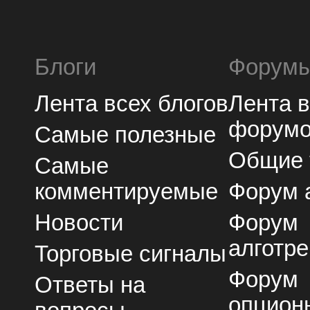
Блоги
Форум
Лента всех блогов
Лента 
форум
Самые полезные
Общие
Самые
комментируемые
Форум 
Новости
Форум
алготре
Торговые сигналы
Форум
Ответы на
опцион