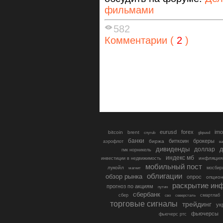
фильмами
582
Комментарии (
2
)
eurusd
forex
imo
bitcoin
brent
cnyrub
gbpusd
банки
биткоин
брокеры
биржа
аэрофлот
в
дивиденды
доллар
д
гмк норникель
индекс мб
инфляция
инвестиции в недвижимость
мобильный пост
лукойл
мосбир
магнит
облигации
обзор рынка
опрос
опцио
раскрытие ин
прогноз по акциям
путин
сбербанк
сбер
северсталь
смартлаб
сво
торговые сигналы
трейдинг
ук
фьючерсы
фьючерс ртс