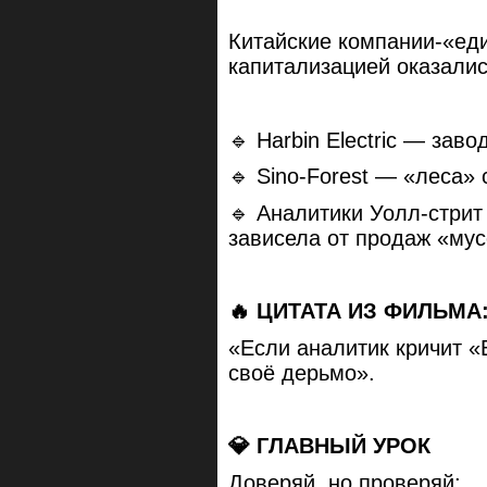
Китайские компании-«ед
капитализацией оказали
🔹 Harbin Electric — зав
🔹 Sino-Forest — «леса» 
🔹 Аналитики Уолл-стрит
зависела от продаж «мус
🔥 ЦИТАТА ИЗ ФИЛЬМА
«Если аналитик кричит «
своё дерьмо».
💎 ГЛАВНЫЙ УРОК
Доверяй, но проверяй: