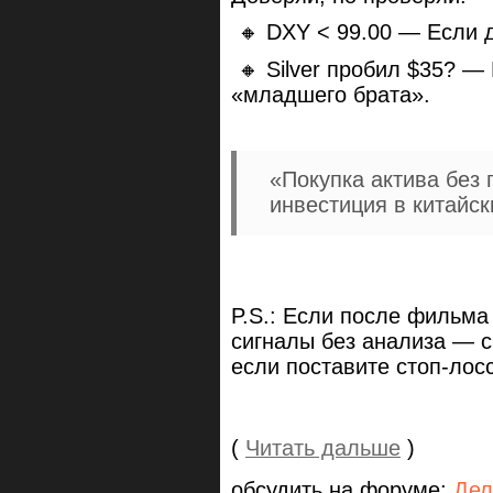
🔸 DXY < 99.00 — Если д
🔸 Silver пробил $35? — 
«младшего брата».
«Покупка актива без
инвестиция в китайск
P.S.: Если после фильма
сигналы без анализа — с
если поставите стоп-лос
(
Читать дальше
)
обсудить на форуме:
Дел