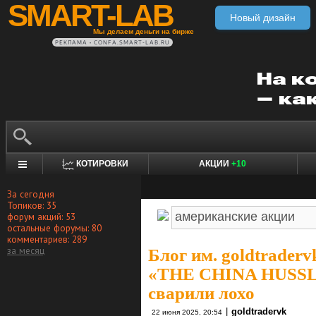
SMART-LAB
Новый дизайн
Мы делаем деньги на бирже
РЕКЛАМА • CONFA.SMART-LAB.RU
КОТИРОВКИ
АКЦИИ
+10
За сегодня
Топиков: 35
форум акций: 53
остальные форумы: 80
комментариев: 289
за месяц
Блог им. goldtraderv
«THE CHINA HUSSLE
сварили лохо
|
goldtradervk
22 июня 2025, 20:54