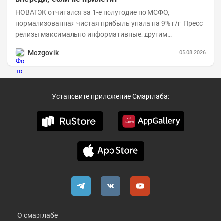
НОВАТЭК отчитался за 1-е полугодие по МСФО,
нормализованная чистая прибыль упала на 9% г/г Пресс
релизы максимально информативные, другим
компаниям в пример (тем более много цифр...
Mozgovik
05.08.2026
Установите приложение Смартлаба:
О смартлабе