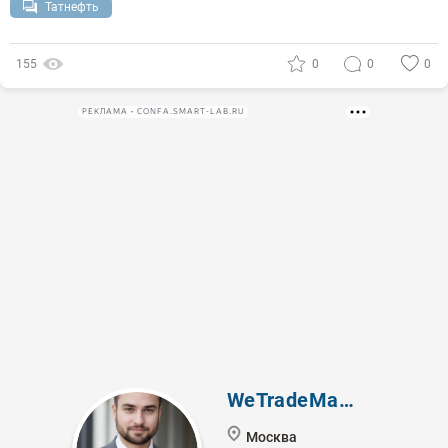
Татнефть
155
0
0
0
РЕКЛАМА • CONFA.SMART-LAB.RU
WeTradeMarket
Москва