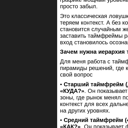
просто забыл.
Это классическая ловушк
теряем контекст. А без 
становится случайным же
заставить таймфреймы ра
вход становилось осозна
Зачем нужна иерархия
Для меня работа с тайм
пирамиды решений, где 
свой вопрос
•
Старший таймфрейм (д
«КУДА?»
. Он показывает
зоны, где рынок менял п
контекст для всех дальн
на других уровнях.
•
Средний таймфрейм (4
«КАК?»
. Он показывает 