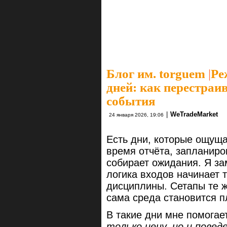
Блог им. torguem
|
Ре
дней: как перестраи
события
|
WeTradeMarket
24 января 2026, 19:06
Есть дни, которые ощуща
время отчёта, запланиро
собирает ожидания. Я за
логика входов начинает т
дисциплины. Сетапы те же
сама среда становится пл
В такие дни мне помогае
только цену, но и повед