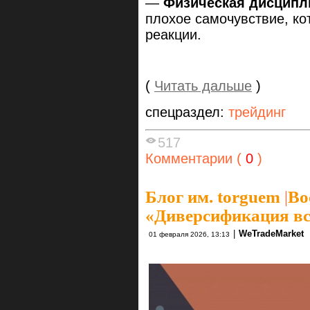
—
Физическая дисципл
плохое самочувствие, ко
реакции.
(
Читать дальше
)
спецраздел:
трейдинг
517
Комментарии (
0
)
Блог им. torguem
|
Во
«Диверсификация вс
|
WeTradeMarket
01 февраля 2026, 13:13