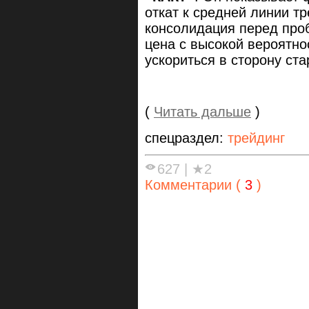
откат к средней линии тр
консолидация перед проб
цена с высокой вероятно
ускориться в сторону ст
(
Читать дальше
)
спецраздел:
трейдинг
627
|
★2
Комментарии (
3
)