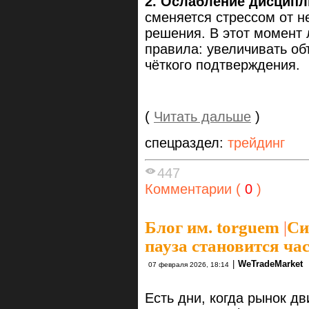
2. Ослабление дисципл
сменяется стрессом от 
решения. В этот момент 
правила: увеличивать об
чёткого подтверждения.
(
Читать дальше
)
спецраздел:
трейдинг
447
Комментарии (
0
)
Блог им. torguem
|
Си
пауза становится ча
|
WeTradeMarket
07 февраля 2026, 18:14
Есть дни, когда рынок д