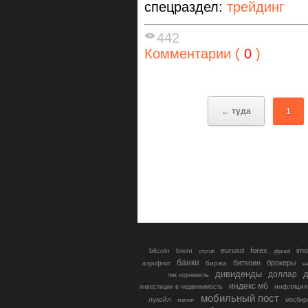
спецраздел:
трейдинг
442
Комментарии (
0
)
← туда
1
eurusd
forex
imo
bitcoin
brent
cnyrub
gbpusd
банки
биткоин
брокеры
биржа
аэрофлот
в
дивиденды
доллар
д
гмк норникель
индекс мб
инфляция
инвестиции в недвижимость
мобильный пост
лукойл
мосбир
магнит