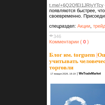
t.me/+6Q2QfEI1JRIyYTcy
появляются быстрее, чт
своевременно. Присоеди
спецраздел:
Акции
,
трей
346
Комментарии (
0
)
Блог им. torguem
|
Ош
учитывать человечес
торговли
|
WeTradeMarket
17 января 2026, 16:19