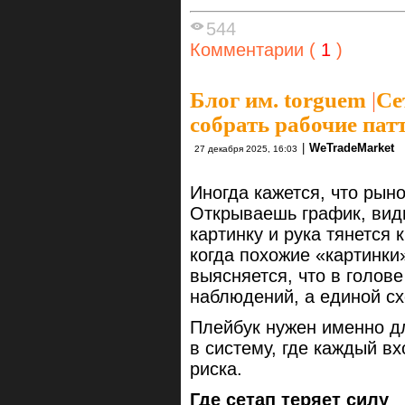
544
Комментарии (
1
)
Блог им. torguem
|
Се
собрать рабочие пат
|
WeTradeMarket
27 декабря 2025, 16:03
Иногда кажется, что рын
Открываешь график, вид
картинку и рука тянется 
когда похожие «картинки
выясняется, что в голов
наблюдений, а единой сх
Плейбук нужен именно дл
в систему, где каждый в
риска.
Где сетап теряет силу