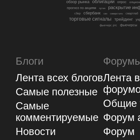
облигации
обзор рынка
опрос
опцио
раскрытие ин
прогноз по акциям
путин
сбербанк
сбер
северсталь
смартлаб
сво
торговые сигналы
трейдинг
ук
фьючерсы
фьючерс ртс
Блоги
Форум
Лента всех блогов
Лента 
форум
Самые полезные
Общие
Самые
комментируемые
Форум 
Новости
Форум