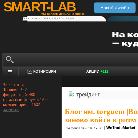
SMART-LAB
Новый дизайн
Мы делаем деньги на бирже
РЕКЛАМА • CONFA.SMART-LAB.RU
КОТИРОВКИ
АКЦИИ
+111
За сегодня
Топиков: 342
форум акций: 480
остальные форумы: 1624
комментариев: 3602
за месяц
Блог им. torguem
|
Во
заново войти в ритм 
|
WeTradeMarket
14 февраля 2026, 17:28