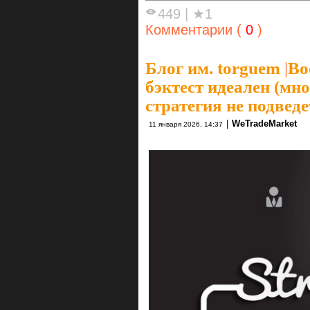
449
|
★1
Комментарии (
0
)
Блог им. torguem
|
Во
бэктест идеален (мн
стратегия не подведе
|
WeTradeMarket
11 января 2026, 14:37