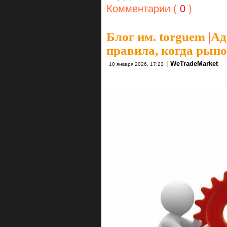
Комментарии (
0
)
Блог им. torguem
|
Ад
правила, когда рыно
|
WeTradeMarket
10 января 2026, 17:23