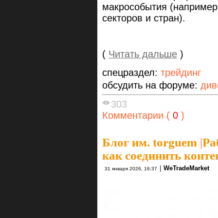
макрособытия (например,
секторов и стран).
(
Читать дальше
)
спецраздел:
трейдинг
обсудить на форуме:
див
303
Комментарии (
0
)
Блог им. torguem
|
Ра
как соединить конте
|
WeTradeMarket
31 января 2026, 16:37