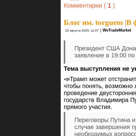
Комментарии (
1
)
Блог им. torguem
|
В 
|
WeTradeMarket
22 августа 2025, 11:07
Президент США Донал
заявление в 19:00 п
Тема выступления не у
📣Трамп может отстранит
чтобы понять, возможно 
проведение двусторонне
государств Владимира Пу
прямого участия.
Переговоры Путина и 
случае завершения п
необходимых вопросо