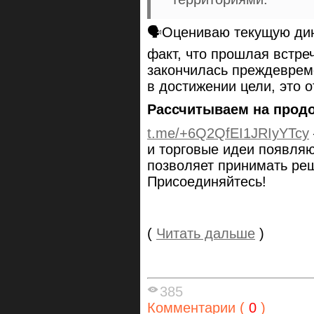
🗣Оцениваю текущую дин
факт, что прошлая встр
закончилась преждеврем
в достижении цели, это 
Рассчитываем на продо
t.me/+6Q2QfEI1JRIyYTcy
и торговые идеи появляю
позволяет принимать ре
Присоединяйтесь!
(
Читать дальше
)
385
Комментарии (
0
)