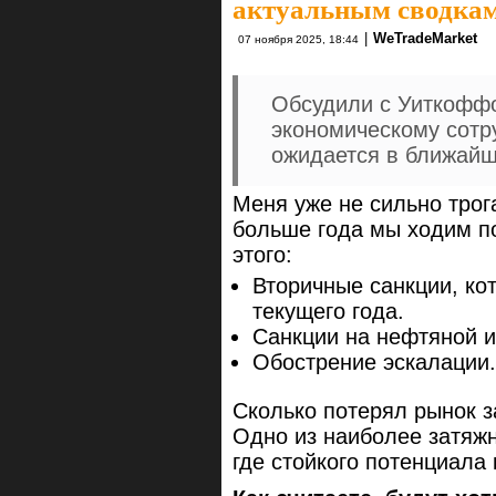
актуальным сводка
|
WeTradeMarket
07 ноября 2025, 18:44
Обсудили с Уиткоффом
экономическому сотр
ожидается в ближайш
Меня уже не сильно трог
больше года мы ходим по
этого:
Вторичные санкции, ко
текущего года.
Санкции на нефтяной и
Обострение эскалации.
Сколько потерял рынок з
Одно из наиболее затяж
где стойкого потенциала к