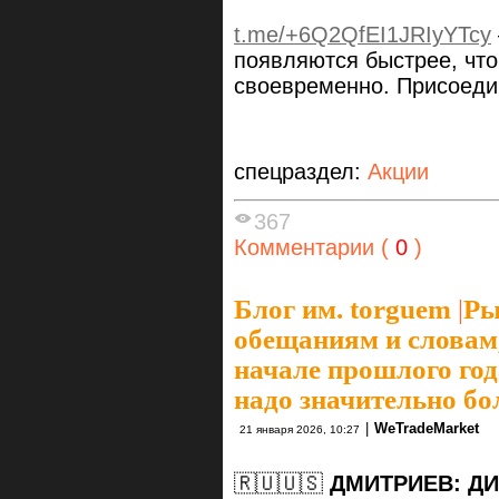
t.me/+6Q2QfEI1JRIyYTcy
появляются быстрее, чт
своевременно. Присоеди
спецраздел:
Акции
367
Комментарии (
0
)
Блог им. torguem
|
Ры
обещаниям и словам
начале прошлого года
надо значительно б
|
WeTradeMarket
21 января 2026, 10:27
🇷🇺🇺🇸
ДМИТРИЕВ: Д