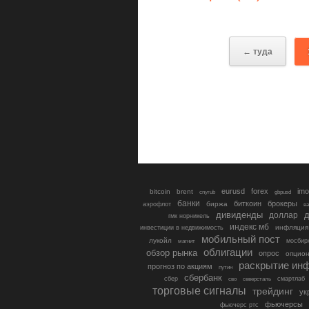
← туда
eurusd
forex
imo
bitcoin
brent
cnyrub
gbpusd
банки
биткоин
брокеры
биржа
аэрофлот
в
дивиденды
доллар
д
гмк норникель
индекс мб
инфляция
инвестиции в недвижимость
мобильный пост
лукойл
мосбир
магнит
облигации
обзор рынка
опрос
опцио
раскрытие ин
прогноз по акциям
путин
сбербанк
сбер
северсталь
смартлаб
сво
торговые сигналы
трейдинг
ук
фьючерсы
фьючерс ртс