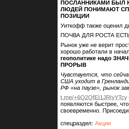
ПОСЛАННИКАМИ БЫЛ 
ЛЮДЕЙ ПОНИМАЮТ СП
ПОЗИЦИИ
Уиткофф также оценил д
ПОЧВА ДЛЯ РОСТА ЕСТ
Рынок уже не верит про
хорошо работали в нача
геополитике надо ЗН
ПРОРЫВ
Чувствуется, что сейча
США уходит в Гренланди
РФ «на паузе», рынок за
t.me/+6Q2QfEI1JRIyYTcy
появляются быстрее, чт
своевременно. Присоеди
спецраздел:
Акции