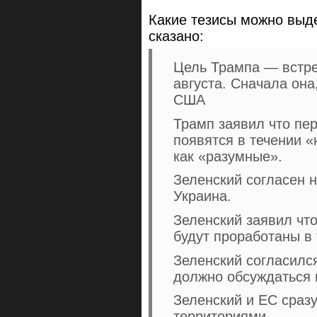
Какие тезисы можно выде
сказано:
Цель Трампа — встре
августа. Сначала она
США
Трамп заявил что пе
появятся в течении 
как «разумные».
Зеленский согласен 
Украина.
Зеленский заявил чт
будут проработаны в 
Зеленский согласилс
должно обсуждаться 
Зеленский и ЕС сраз
территориями.