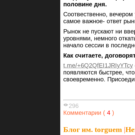
половине дня.
Соотвественно, вечером 
самое важное- ответ рын
Рынок не пускают ни вве
уровнями, немного откат
начало сессии в послед
Как считаете, договоря
t.me/+6Q2QfEI1JRIyYTcy
появляются быстрее, чт
своевременно. Присоеди
296
Комментарии (
4
)
Блог им. torguem
|
Не