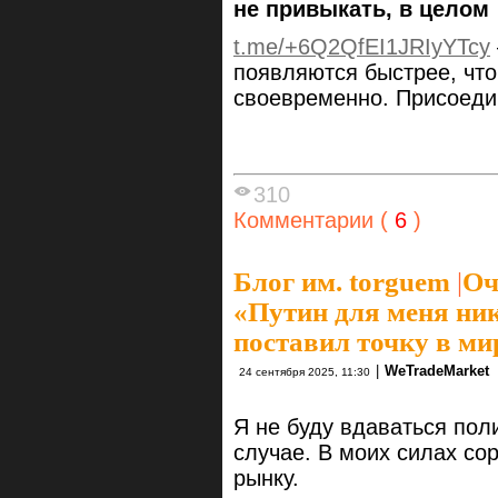
не привыкать, в целом
t.me/+6Q2QfEI1JRIyYTcy
появляются быстрее, чт
своевременно. Присоеди
310
Комментарии (
6
)
Блог им. torguem
|
Оч
«Путин для меня ник
поставил точку в ми
|
WeTradeMarket
24 сентября 2025, 11:30
Я не буду вдаваться поли
случае. В моих силах со
рынку.