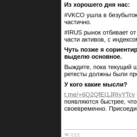
Из хорошего дня нас:
#VKCO ушла в безубыток 
частично.
#IRUS рынок отбивает от
части активов, с индекс
Чуть позже я сориенти
выделю основное.
Выждите, пока текущий 
ретесты должны были пр
У кого какие мысли?
t.me/+6Q2QfEI1JRIyYTcy
появляются быстрее, чт
своевременно. Присоеди
333