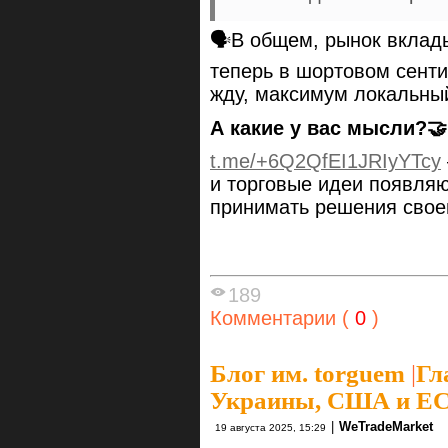
🗣В общем, рынок вклад
теперь в шортовом сенти
жду, максимум локальный
А какие у вас мысли?🤝
t.me/+6Q2QfEI1JRIyYTcy
и торговые идеи появляю
принимать решения свое
189
Комментарии (
0
)
Блог им. torguem
|
Гл
Украины, США и Е
|
WeTradeMarket
19 августа 2025, 15:29