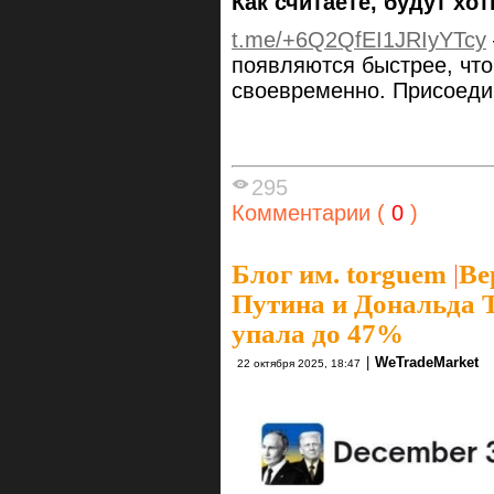
Как считаете, будут хот
t.me/+6Q2QfEI1JRIyYTcy
появляются быстрее, чт
своевременно. Присоеди
295
Комментарии (
0
)
Блог им. torguem
|
Ве
Путина и Дональда Т
упала до 47%
|
WeTradeMarket
22 октября 2025, 18:47