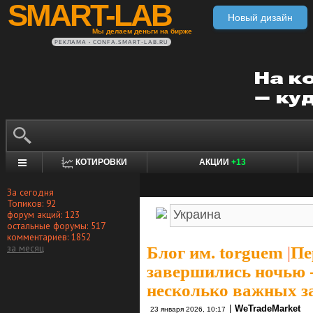
SMART-LAB
Новый дизайн
Мы делаем деньги на бирже
РЕКЛАМА • CONFA.SMART-LAB.RU
КОТИРОВКИ
АКЦИИ
+13
За сегодня
Топиков: 92
форум акций: 123
остальные форумы: 517
комментариев: 1852
за месяц
Блог им. torguem
|
Пе
завершились ночью -
несколько важных з
|
WeTradeMarket
23 января 2026, 10:17