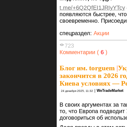
t.me/+6Q2QfEI1JRIyYTcy
появляются быстрее, чт
своевременно. Присоеди
спецраздел:
Акции
723
Комментарии (
6
)
Блог им. torguem
|
Ук
закончится в 2026 г
Киева условиях — Po
|
WeTradeMarket
24 декабря 2025, 11:32
В своих аргументах за т
то, что Европа подводит 
договориться об исполь