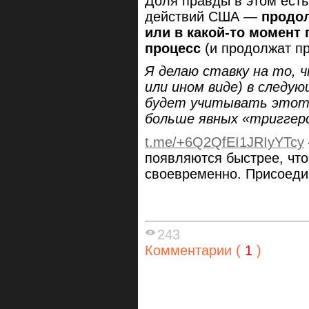
Доля правды в этом есть,
действий США —
продо
или в какой-то момент
процесс
(и продолжат п
Я делаю ставку на то, 
или ином виде) в следую
будет учитывать этот 
больше явных «триггер
t.me/+6Q2QfEI1JRIyYTcy
появляются быстрее, чт
своевременно. Присоеди
243
Комментарии (
1
)