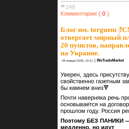
248
Комментарии (
0
)
Блог им. torguem
|
❗️
отвергает мирный п
20 пунктов, направ
на Украине.
|
WeTradeMarket
09 января 2026, 10:21
Уверен, здесь присутств
свойственно газетным за
бы камнем вниз🔻
Почти наверняка речь пр
основывается на договор
прошлом году. Россия ре
Поэтому БЕЗ ПАНИКИ —
медленно, но идут