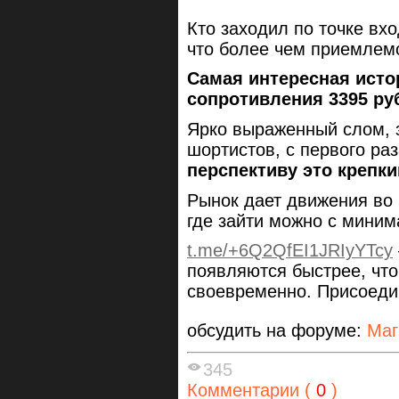
Кто заходил по точке вх
что более чем приемлем
Самая интересная исто
сопротивления 3395 ру
Ярко выраженный слом, 
шортистов, с первого ра
перспективу это крепки
Рынок дает движения во 
где зайти можно с мини
t.me/+6Q2QfEI1JRIyYTcy
появляются быстрее, чт
своевременно. Присоеди
обсудить на форуме:
Маг
345
Комментарии (
0
)