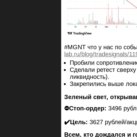
#MGNT что у нас по собы
lab.ru/blog/tradesignals/1
Пробили сопротивление
Сделали ретест сверху
ликвидность).
Закрепились выше лок
Зеленый свет, открыва
⛔️Стоп-ордер:
3496 рубл
✔️Цель:
3627 рублей/акц
Всем, кто дождался и г