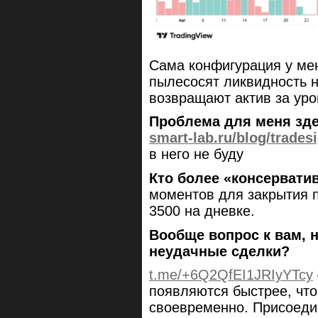
Сама конфигурация у мен
пылесосят ликвидность н
возвращают актив за ур
Проблема для меня зде
smart-lab.ru/blog/trade
в него не буду
Кто более «консерватив
моментов для закрытия 
3500 на дневке.
Вообще вопрос к вам, 
неудачные сделки?
t.me/+6Q2QfEI1JRIyYTcy
появляются быстрее, чт
своевременно. Присоеди