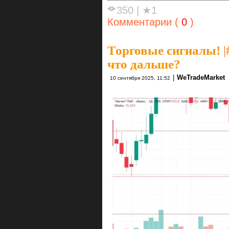
350
|
★1
Комментарии (
0
)
Торговые сигналы!
|
что дальше?
|
WeTradeMarket
10 сентября 2025, 11:52