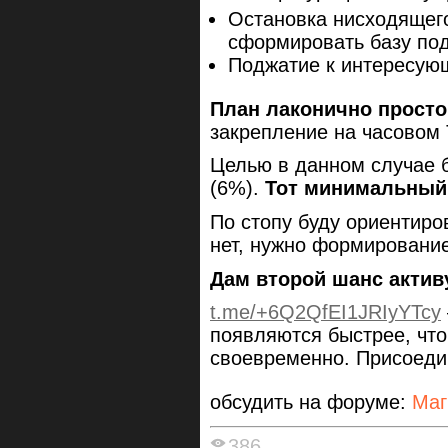
Остановка нисходящег
сформировать базу под
Поджатие к интересующ
План лаконично просто
закрепление на часовом
Целью в данном случае б
(6%).
Тот минимальный 
По стопу буду ориентиров
нет, нужно формирование
Дам второй шанс актив
t.me/+6Q2QfEI1JRIyYTcy
появляются быстрее, чт
своевременно. Присоеди
обсудить на форуме:
Маг
386