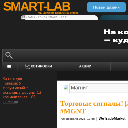
SMART-LAB
Новый дизайн
Мы делаем деньги на бирже
РЕКЛАМА • CONFA.SMART-LAB.RU
КОТИРОВКИ
АКЦИИ
За сегодня
Топиков: 5
форум акций: 4
остальные форумы: 12
комментариев: 165
за месяц
Торговые сигналы!
|
#MGNT
|
WeTradeMarket
06 февраля 2026, 13:55