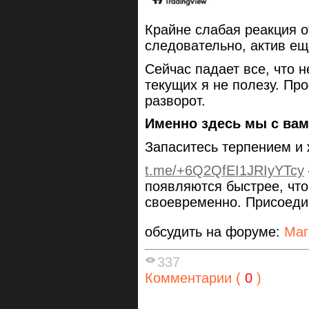
Крайне слабая реакция 
следовательно, актив еще
Сейчас падает все, что н
текущих я не полезу. Пр
разворот.
Именно здесь мы с вам
Запаситесь терпением и
t.me/+6Q2QfEI1JRIyYTcy
появляются быстрее, чт
своевременно. Присоеди
обсудить на форуме:
Маг
337
Комментарии (
0
)