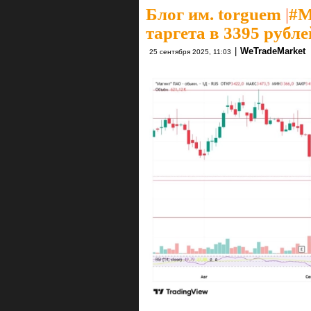
Блог им. torguem
|
#M
таргета в 3395 рубл
|
WeTradeMarket
25 сентября 2025, 11:03