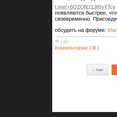
t.me/+6Q2QfEI1JRIyYTcy
появляются быстрее, чт
своевременно. Присоеди
обсудить на форуме:
Маг
140
Комментарии (
0
)
← туда