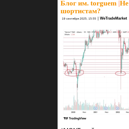
Блог им. torguem
|
Не
шортистам?
|
WeTradeMarket
19 сентября 2025, 15:55