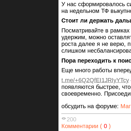
У нас сформировалось си
на недельном ТФ выкупн
Стоит ли держать даль
Посматривайте в рамках 
удержим, можно оставля
роста далее я не верю, 
слишком несбалансирова
Пора переходить к пои
Еще много работы впере
t.me/+6Q2QfEI1JRIyYTcy
появляются быстрее, чт
своевременно. Присоеди
обсудить на форуме:
Маг
200
Комментарии (
0
)