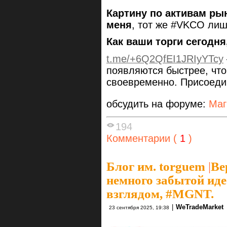
Картину по активам рын
меня
, тот же #VKCO лиш
Как ваши торги сегодн
t.me/+6Q2QfEI1JRIyYTcy
появляются быстрее, чт
своевременно. Присоеди
обсудить на форуме:
Маг
194
Комментарии (
1
)
Блог им. torguem
|
Ве
немного забытой ид
взглядом, #MGNT.
|
WeTradeMarket
23 сентября 2025, 19:38