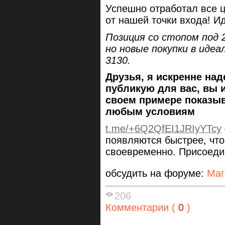
Успешно отработал все ц
от нашей точки входа! И
Позиция со стопом под 
но новые покупки в идеа
3130.
Друзья, я искренне над
публикую для вас, вы и
своем примере показыв
любым условиям
t.me/+6Q2QfEI1JRIyYTcy
появляются быстрее, чт
своевременно. Присоеди
обсудить на форуме:
Маг
206
Комментарии (
0
)