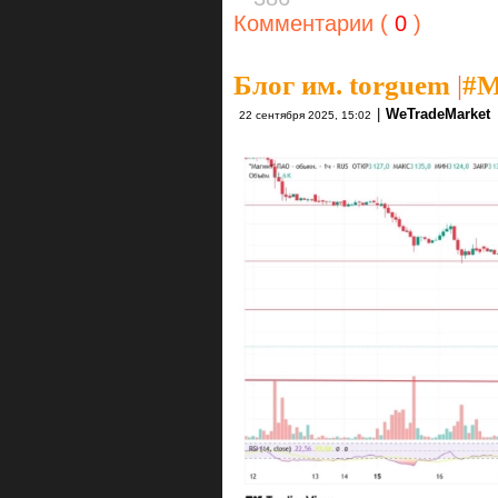
Комментарии (
0
)
Блог им. torguem
|
#M
|
WeTradeMarket
22 сентября 2025, 15:02