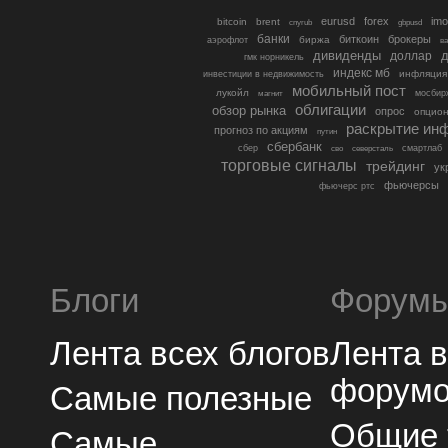
eurusd
forex
imo
bitcoin
brent
cnyrub
gbpusd
банки
биткоин
брокеры
биржа
аэрофлот
в
дивиденды
доллар
д
гмк норникель
индекс мб
инфляция
инвестиции в недвижимость
мобильный пост
лукойл
мосбир
магнит
облигации
обзор рынка
опрос
опцио
раскрытие ин
прогноз по акциям
путин
сбербанк
сбер
северсталь
смартлаб
сво
торговые сигналы
трейдинг
ук
фьючерсы
фьючерс ртс
Блоги
Форум
Лента всех блогов
Лента 
форум
Самые полезные
Общие
Самые