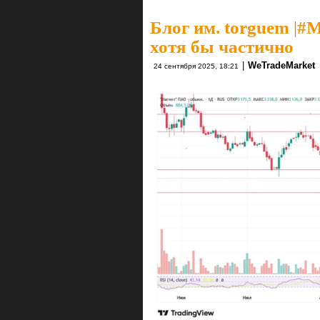
Блог им. torguem
|
#M
хотя бы частично
|
WeTradeMarket
24 сентября 2025, 18:21