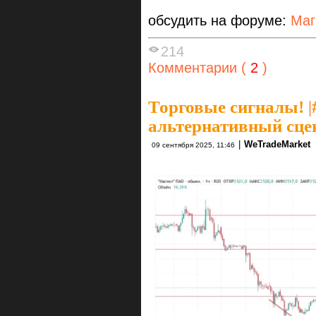
обсудить на форуме:
Маг
214
Комментарии (
2
)
Торговые сигналы!
|
альтернативный сце
|
WeTradeMarket
09 сентября 2025, 11:46