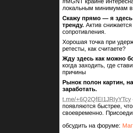
#MGNT крайне интересна
локальным минимумам в
Скажу прямо — я здесь 
тренду.
Актив снижается
сопротивления.
Хорошая точка при удерж
ретесты, как считаете?
Жду здесь как можно б
когда заходить, где стави
причины
Рынок полон картин, н
заработать.
t.me/+6Q2QfEI1JRIyYTcy
появляются быстрее, чт
своевременно. Присоеди
обсудить на форуме:
Маг