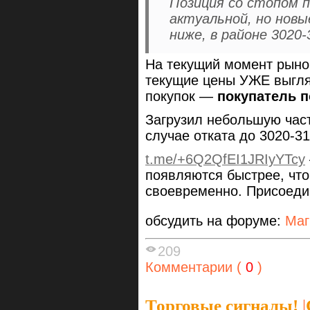
Позиция со стопом п
актуальной, но новы
ниже, в районе 3020-
На текущий момент рынок
текущие цены УЖЕ выгля
покупок —
покупатель п
Загрузил небольшую часть
случае отката до 3020-31
t.me/+6Q2QfEI1JRIyYTcy
появляются быстрее, чт
своевременно. Присоеди
обсудить на форуме:
Маг
209
Комментарии (
0
)
Торговые сигналы!
|