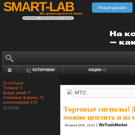
SMART-LAB
Новый дизайн
Мы делаем деньги на бирже
РЕКЛАМА • CONFA.SMART-LAB.RU
КОТИРОВКИ
АКЦИИ
+1
За сегодня
Топиков: 5
форум акций: 9
остальные форумы: 70
комментариев: 170
за месяц
Торговые сигналы!
|
можно цеплять и из 
|
WeTradeMarket
08 июля 2025, 19:42