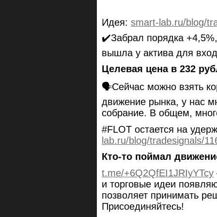
Идея:
smart-lab.ru/blog/t
✔️Забрал порядка +4,5%
вышла у актива для вход
Целевая цена в 232 руб
🗣Сейчас можно взять ко
движение рынка, у нас м
собрание. В общем, мно
#FLOT остается на уде
lab.ru/blog/tradesignals/1
Кто-то поймал движени
t.me/+6Q2QfEI1JRIyYTcy
и торговые идеи появляю
позволяет принимать ре
Присоединяйтесь!