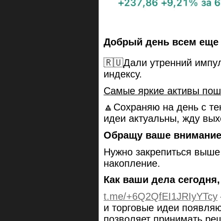
Добрый день всем еще 
🇷🇺Дали утренний импул
индексу.
Самые яркие активы пош
🔼Сохраняю на день с те
идеи актуальны, жду вы
Обращу ваше внимание
Нужно закрепиться выше 
накопление.
Как ваши дела сегодня
t.me/+6Q2QfEI1JRIyYTcy
и торговые идеи появляю
позволяет принимать ре