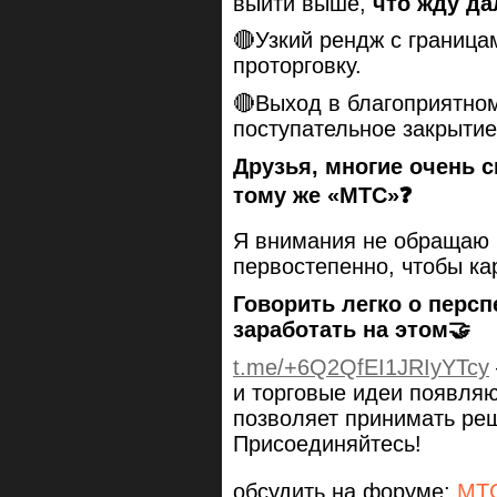
выйти выше,
что жду да
🔴Узкий рендж с граница
проторговку.
🔴Выход в благоприятном
поступательное закрытие
Друзья, многие очень с
тому же «МТС»❓
Я внимания не обращаю 
первостепенно, чтобы ка
Говорить легко о персп
заработать на этом🤝
t.me/+6Q2QfEI1JRIyYTcy
и торговые идеи появляю
позволяет принимать ре
Присоединяйтесь!
обсудить на форуме:
МТ