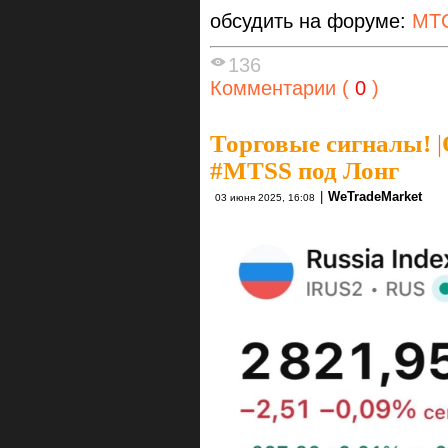
обсудить на форуме:
МТ
136
Комментарии (
0
)
Торговые сигналы!
|
#MTSS под Лонг
|
WeTradeMarket
03 июня 2025, 16:08