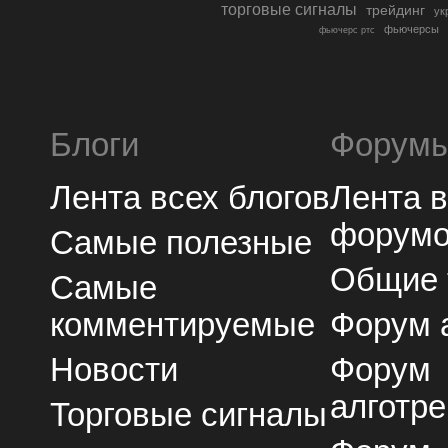
торговые сигналы
трейдинг
ук
фьючерсы
фьючерс ртс
Блоги
Форум
Лента всех блогов
Лента 
форум
Самые полезные
Общие
Самые
комментируемые
Форум 
Новости
Форум
алготре
Торговые сигналы