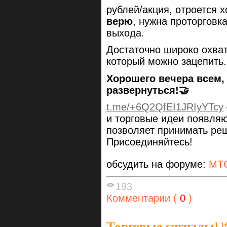
рублей/акция, отроется 
верю
, нужна проторговк
выхода.
Достаточно широко охваты
который можно зацепить.
Хорошего вечера всем,
развернуться!🤝
t.me/+6Q2QfEI1JRIyYTcy
и торговые идеи появляю
позволяет принимать ре
Присоединяйтесь!
обсудить на форуме:
МТ
193
Комментарии (
0
)
Торговые сигналы!
|