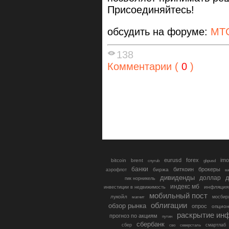
Присоединяйтесь!
обсудить на форуме:
МТ
138
Комментарии (
0
)
eurusd
forex
imo
bitcoin
brent
cnyrub
gbpusd
банки
биткоин
брокеры
биржа
аэрофлот
в
дивиденды
доллар
д
гмк норникель
индекс мб
инфляция
инвестиции в недвижимость
мобильный пост
лукойл
мосбир
магнит
облигации
обзор рынка
опрос
опцио
раскрытие ин
прогноз по акциям
путин
сбербанк
сбер
северсталь
смартлаб
сво