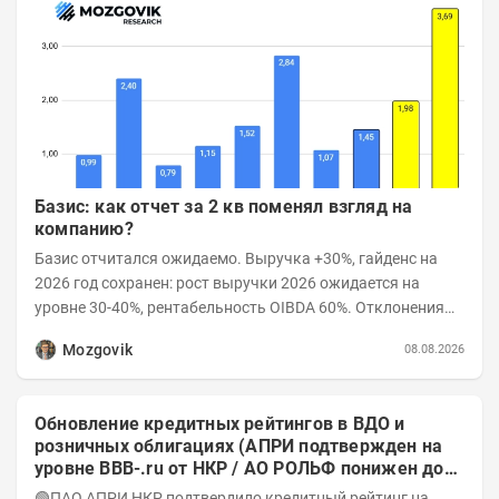
Базис: как отчет за 2 кв поменял взгляд на
компанию?
Базис отчитался ожидаемо. Выручка +30%, гайденс на
2026 год сохранен: рост выручки 2026 ожидается на
уровне 30-40%, рентабельность OIBDA 60%. Отклонения
значений отчета 2-го квартала от модели —...
Mozgovik
08.08.2026
Обновление кредитных рейтингов в ВДО и
розничных облигациях (АПРИ подтвержден на
уровне BBB-.ru от НКР / АО РОЛЬФ понижен до
А-(RU) / Элит Строй присвоен на уровне BBB.ru)
🟢ПАО АПРИ НКР подтвердило кредитный рейтинг на