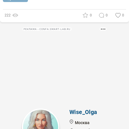
222
0
0
0
РЕКЛАМА • CONFA.SMART-LAB.RU
Wise_Olga
Москва