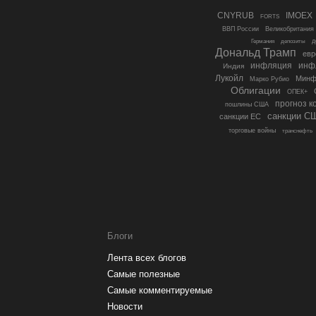
CNYRUB
IMOEX
FORTS
ВВП России
Великобритания
д
Германия
депозиты
Дональд Трамп
евр
инфляция
инф
Индия
Лукойл
Минф
Марко Рубио
Облигации
ОПЕК+
прогноз к
пошлины США
санкции С
санкции ЕС
торговые войны
транснефть
Блоги
Лента всех блогов
Самые полезные
Самые комментируемые
Новости