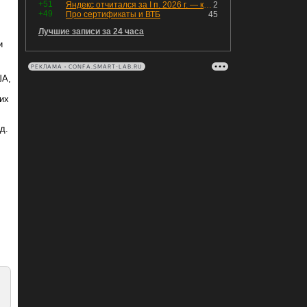
+51
Яндекс отчитался за I п. 2026 г. — компания увеличила инвестиции и долг. Buyback начал работать, продали Авто.Ру.
2
+49
Про сертификаты и ВТБ
45
Лучшие записи за 24 часа
и
РЕКЛАМА • CONFA.SMART-LAB.RU
ША,
их
д.