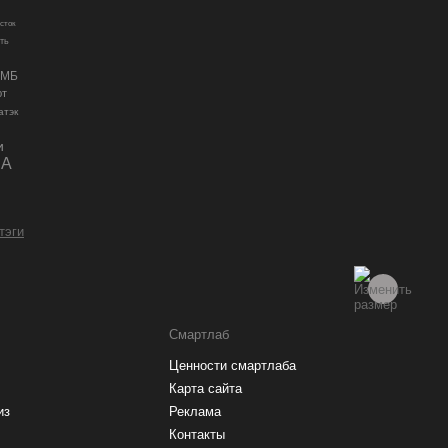
сток
ть
 МБ
ют
атэк
и
А
 тэги
Смартлаб
Ценности смартлаба
Карта сайта
из
Реклама
Контакты