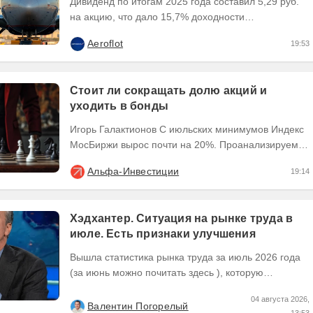
Дивиденд по итогам 2025 года составил 5,29 руб.
на акцию, что дало 15,7% доходности
относительно цены последней сделки 16 июля
Aeroflot
19:53
2026 года перед...
Стоит ли сокращать долю акций и
уходить в бонды
Игорь Галактионов С июльских минимумов Индекс
МосБиржи вырос почти на 20%. Проанализируем,
стоит ли дальше держать акции или пора
Альфа-Инвестиции
19:14
тактически...
Хэдхантер. Ситуация на рынке труда в
июле. Есть признаки улучшения
Вышла статистика рынка труда за июль 2026 года
(за июнь можно почитать здесь ), которую
Хедхантер публикует ежемесячно, что же там...
04 августа 2026,
Валентин Погорелый
13:53