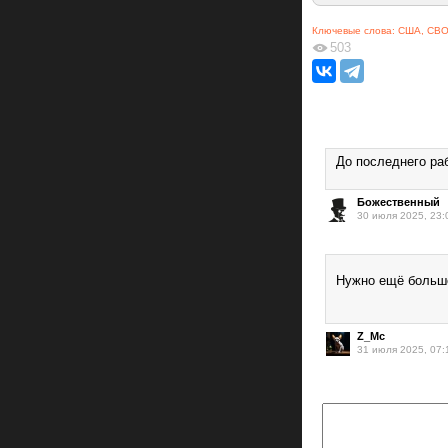
Ключевые слова:
США
,
СВ
503
До последнего ра
Божественный
30 июля 2025, 23:
Нужно ещё больше
Z_Mc
31 июля 2025, 07: