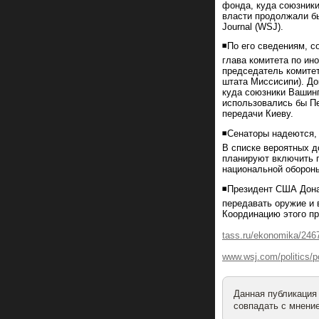
фонда, куда союзники
власти продолжали бы
Journal (WSJ).
◾По его сведениям, 
глава комитета по ин
председатель комитет
штата Миссисипи). Д
куда союзники Вашинг
использовались бы Пе
передачи Киеву.
◾Сенаторы надеются, 
В списке вероятных д
планируют включить п
национальной обороны
◾Президент США Дона
передавать оружие и 
Координацию этого п
tass.ru/ekonomika/246
www.wsj.com/politics/p
Данная публикация
совпадать с мнение