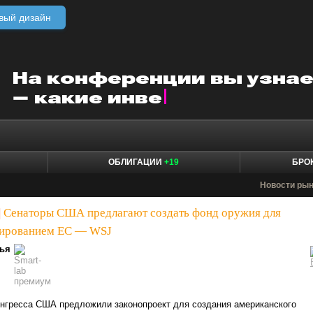
вый дизайн
ОБЛИГАЦИИ
+19
БРО
Новости ры
|
Сенаторы США предлагают создать фонд оружия для
сированием ЕС — WSJ
ья
онгресса США предложили законопроект для создания американского