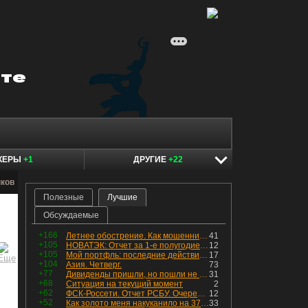
КЕРЫ
+1
ДРУГИЕ
+22
нков
Полезные
Лучшие
Обсуждаемые
+166
Летнее обострение. Как мошенники пытаются подсунуть кнопку "БАБЛО" девушкам
41
+105
НОВАТЭК: Отчет за 1-е полугодие 2026 - прибыль продолжает падать, но лучшее впереди, если не прилетит
12
+105
Мой портфль: последние действия и текущая структура. Краткий комментарий по всем позициям
17
+104
Азия. Четверг.
73
+77
Дивиденды пришли, но пошли не туда
31
+68
Ситуация на текущий момент
2
+62
ФСК-Россети. Отчет РСБУ. Очередная допка - бомбовые новости в эфире
12
+52
Как золото меня накуканило на 370к за ночь
33