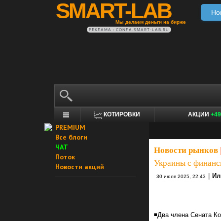
SMART-LAB
Но
Мы делаем деньги на бирже
РЕКЛАМА • CONFA.SMART-LAB.RU
КОТИРОВКИ
АКЦИИ
+49
PREMIUM
Все блоги
ЧАТ
Новости рынков
Поток
Украины с финан
Новости акций
|
Ил
30 июля 2025, 22:43
◾Два члена Сената К