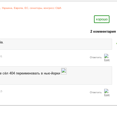
О
,
Украина
,
Европа
,
ЕС
,
сенаторы
,
конгресс США
хорошо
2 комментария
ба.
01
Ответить
 сёл 404 переименовать в нью-йорки
15
Ответить