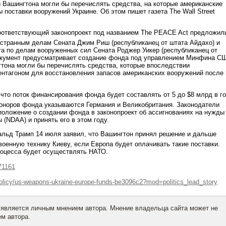
 Вашингтона могли бы перечислять средства, на которые американские
 поставки вооружений Украине. Об этом пишет газета The Wall Street
соответствующий законопроект под названием The PEACE Act предложил
остранным делам Сената Джим Риш (республиканец от штата Айдахо) и
а по делам вооруженных сил Сената Роджер Уикер (республиканец от
окумент предусматривает создание фонда под управлением Минфина С
тона могли бы перечислять средства, которые впоследствии
нтагоном для восстановления запасов американских вооружений после 
что поток финансирования фонда будет составлять от 5 до $8 млрд в го
оноров фонда указываются Германия и Великобритания. Законодатели
оложение о создании фонда в законопроект об ассигнованиях на нужды
 (NDAA) и принять его в этом году.
льд Трамп 14 июля заявил, что Вашингтон принял решение и дальше
военную технику Киеву, если Европа будет оплачивать такие поставки.
роцесса будет осуществлять НАТО.
71161
olicy/us-weapons-ukraine-europe-funds-be3096c2?mod=politics_lead_story
 является личным мнением автора. Мнение владельца сайта может не
м автора.