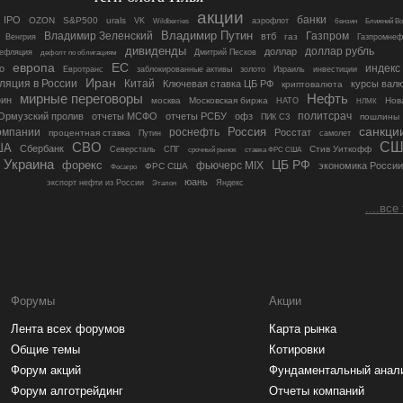
акции
банки
IPO
OZON
S&P500
urals
VK
аэрофлот
бензин
Ближний Во
Wildberries
Владимир Путин
Владимир Зеленский
Газпром
втб
газ
Венгрия
Газпромнеф
дивиденды
доллар рубль
доллар
ефляция
Дмитрий Песков
дефолт по облигациям
европа
ЕС
индекс
о
Евротранс
заблокированные активы
золото
Израиль
инвестиции
Иран
ляция в России
Китай
Ключевая ставка ЦБ РФ
курсы вал
криптовалюта
мирные переговоры
Нефть
ин
москва
Московская биржа
Нов
НАТО
НЛМК
политсрач
Ормузский пролив
отчеты МСФО
отчеты РСБУ
офз
пошлины
ПИК СЗ
санкци
Россия
омпании
роснефть
Росстат
процентная ставка
Путин
самолет
СВО
СШ
ША
Сбербанк
СПГ
Стив Уиткофф
Северсталь
срочный рынок
ставка ФРС США
Украина
ЦБ РФ
форекс
фьючерс MIX
экономика России
ФРС США
Фосагро
юань
экспорт нефти из России
Яндекс
Эталон
....все
Форумы
Акции
Лента всех форумов
Карта рынка
Общие темы
Котировки
Форум акций
Фундаментальный анал
Форум алготрейдинг
Отчеты компаний