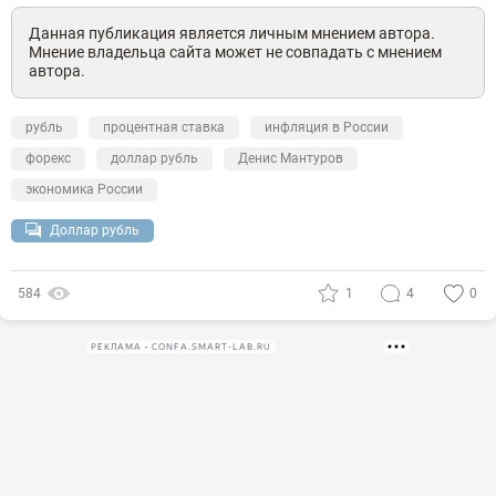
Данная публикация является личным мнением автора.
Мнение владельца сайта может не совпадать с мнением
автора.
рубль
процентная ставка
инфляция в России
форекс
доллар рубль
Денис Мантуров
экономика России
Доллар рубль
584
1
4
0
РЕКЛАМА • CONFA.SMART-LAB.RU