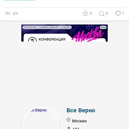
151
0
0
1
РЕКЛАМА • CONFA.SMART-LAB.RU
Все Верно
Москва