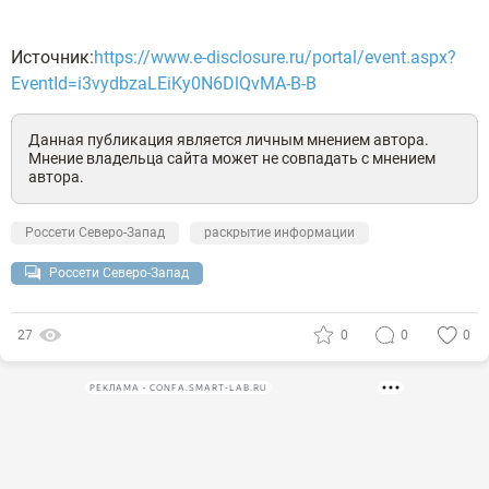
Источник:
https://www.e-disclosure.ru/portal/event.aspx?
EventId=i3vydbzaLEiKy0N6DlQvMA-B-B
Данная публикация является личным мнением автора.
Мнение владельца сайта может не совпадать с мнением
автора.
Россети Северо-Запад
раскрытие информации
Россети Северо-Запад
27
0
0
0
РЕКЛАМА • CONFA.SMART-LAB.RU