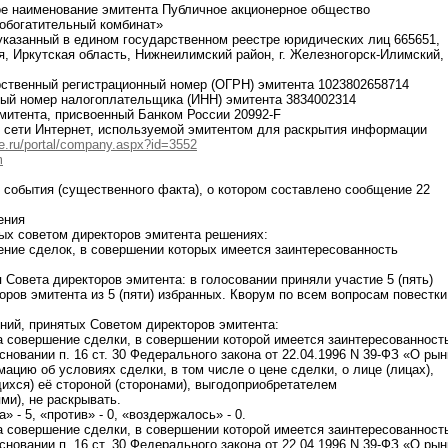
ое наименование эмитента Публичное акционерное общество
обогатительный комбинат»
 указанный в едином государственном реестре юридических лиц 665651,
, Иркутская область, Нижнеилимский район, г. Железногорск-Илимский,
рственный регистрационный номер (ОГРН) эмитента 1023802658714
ный номер налогоплательщика (ИНН) эмитента 3834002314
эмитента, присвоенный Банком России 20992-F
в сети Интернет, используемой эмитентом для раскрытия информации
re.ru/portal/company.aspx?id=3552
m
я события (существенного факта), о котором составлено сообщение 22
ения
ых советом директоров эмитента решениях:
ение сделок, в совершении которых имеется заинтересованность
 Совета директоров эмитента: в голосовании приняли участие 5 (пять)
оров эмитента из 5 (пяти) избранных. Кворум по всем вопросам повестки
ний, принятых Советом директоров эмитента:
на совершение сделки, в совершении которой имеется заинтересованност
сновании п. 16 ст. 30 Федерального закона от 22.04.1996 N 39-ФЗ «О рын
ацию об условиях сделки, в том числе о цене сделки, о лице (лицах),
хся) её стороной (сторонами), выгодоприобретателем
ми), не раскрывать.
» - 5, «против» - 0, «воздержалось» - 0.
на совершение сделки, в совершении которой имеется заинтересованност
сновании п. 16 ст. 30 Федерального закона от 22.04.1996 N 39-ФЗ «О рын