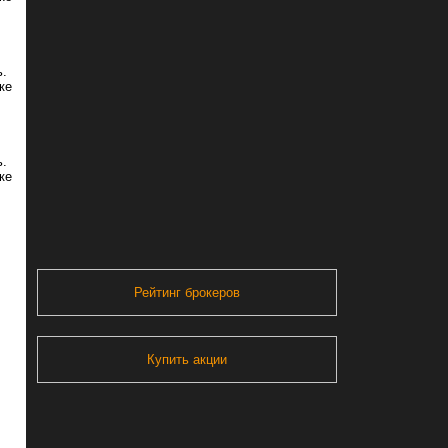
ь.
ке
ь.
ке
Рейтинг брокеров
Купить акции