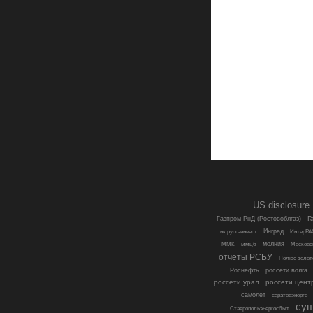
US disclosure
Г
Газпром РнД (Ростовоблгаз)
Инград
ик русс-инвест
ИнтерРА
молния
ММК
ммцб
Московс
отчеты РСБУ
Полюс золот
Роснефть
россети волга
россети урал
россети цент
самолет
саратовэнерго
су
Ставропольэнергосбыт