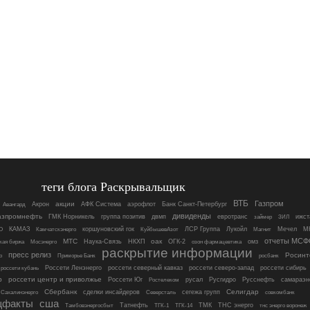
теги блога Раскрывальщик
ВТБ
Газпром
акции
Акрон
АФК Система
аэрофлот
Банк Санкт-Петербург
Авангард
дивиденды
азпромнефть
ГМК Норникель
группа позитив
двмп
евротранс
ижст
займер
ЗИЛ
О
КАМАЗ
коршуновский гок
ЛСР Группа
Лукойл
Магнит
Мечел
М
Камчатскэнерго
КуйбышевАзот
отчеты МСФ
МТС
оак
Мосэнерго
Наука-Связь
НКХП
ОГК-2
омз
кая биржа
озон фармацевтика
раскрытие информации
пресс релиз
Росинт
росбанк
о
Приморье Банк
россети кубань
Россети Ленэнерго
россети северный кавказ
россети северо-запад
россети сибирь
р
россети центр и приволжье
Россети Юг
русал
Русгидро
Русснефть
самараэн
Ростелеком
Сбербанк
Селигдар
сделки инсайдеров
сегежа групп
совкомбанк
Сахалинэнерго
Северсталь
щфакты
сша
Татнефть
ТМК
ТНС энерго
тнс энерго воронеж
Тамбовэнергосбыт
ТГК-1
ТГК-14