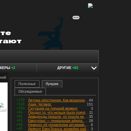
ОКЕРЫ
+2
ДРУГИЕ
+62
ний
Полезные
Лучшие
Обсуждаемые
+179
Летнее обострение. Как мошенники пытаются подсунуть кнопку "БАБЛО" девушкам
44
+128
Азия. Четверг.
151
+100
Ситуация на текущий момент
3
+86
Продал то, что нельзя было покупать. Изменения в портфеле
11
+81
Дивиденды пришли, но пошли не туда
35
+63
Евротранс — гениальная афера. Собрал с инвесторов денег, выплатил дивидендов больше текущей капитализации и ушёл в дефолт
28
+46
Немного об управлении активами. Для заинтересованных
6
+45
Дефолт ЕвроТранса: конвейер работает исправно
3