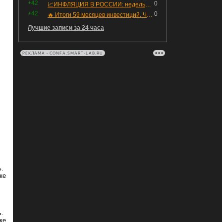
+42
0
📈ИНФЛЯЦИЯ В РОССИИ: недельная дефляция, но в годовом выражении рост 😢
+42
0
🔥 Итоги 59 месяцев инвестиций. Что произошло с портфелем и мои дальнейшие действия. Капитал – ₽2,364 млн
Лучшие записи за 24 часа
РЕКЛАМА • CONFA.SMART-LAB.RU
ь.
ке
ь.
ке