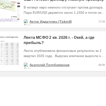
В четверг евро немного отступает против доллара.
Пара EUR/USD держится около 1,1550 и почти не
выходит за пределы узкого диапазона. Главным...
Артур Идиатулин (Tickmill)
17:29
Лента МСФО 2 кв. 2026 г. - Окей, а где
прибыль?
Лента опубликовала финансовые результаты за 2
квартал 2026 года. Выручка компании выросла на
28,8% во 2 квартале до 341,6 млрд руб. В 1...
Анатолий Полубояринов
06:08