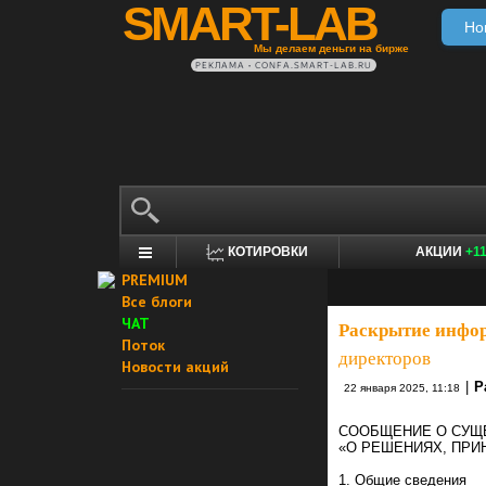
SMART-LAB
Но
Мы делаем деньги на бирже
РЕКЛАМА • CONFA.SMART-LAB.RU
КОТИРОВКИ
АКЦИИ
+1
PREMIUM
Все блоги
ЧАТ
Раскрытие инфо
Поток
директоров
Новости акций
|
Р
22 января 2025, 11:18
СООБЩЕНИЕ О СУЩ
«О РЕШЕНИЯХ, ПРИ
1. Общие сведения