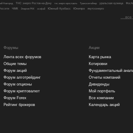
ТНС энерго Ростов-на-Дону
Трансконтейнер
уральская кузница
ФосА
ий Новгород
тнс энерго ярославль
ЧМК
Южный Кузбасс
Юнипро
оссети
якутскэнерго
Энергия РКК
эсэфай
....все
Форумы
Акции
Лента всех форумов
Карта рынка
Общие темы
Котировки
Форум акций
Фундаментальный анал
Форум алготрейдинг
Отчеты компаний
Форум опционы
Дивиденды
Форум криптовалют
Мой портфель
Форум Forex
Все компании
Рейтинг брокеров
Календарь акций