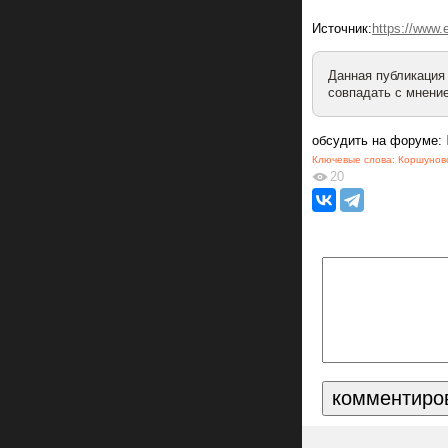
Источник:
https://www
Данная публикация
совпадать с мнение
обсудить на форуме:
Ключевые слова:
Коршунов
20