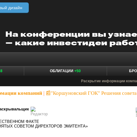
вый дизайн
18
ОБЛИГАЦИИ
+50
БР
Раскрытие информации компа
рмации компаний
|
📰"Коршуновский ГОК" Решения совета
аскрывальщик
ЕСТВЕННОМ ФАКТЕ
НЯТЫХ СОВЕТОМ ДИРЕКТОРОВ ЭМИТЕНТА»