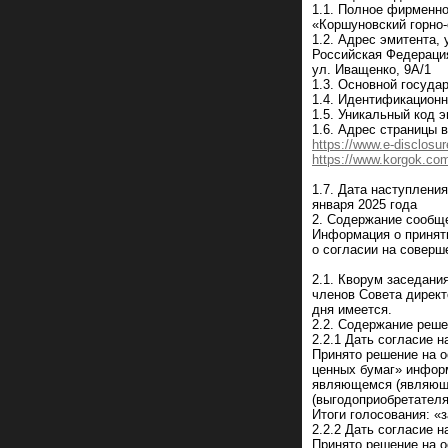
1.1. Полное фирменн
«Коршуновский горно-
1.2. Адрес эмитента,
Российская Федерация
ул. Иващенко, 9А/1
1.3. Основной госуда
1.4. Идентификацион
1.5. Уникальный код 
1.6. Адрес страницы 
https://www.e-disclosu
https://www.korgok.co
1.7. Дата наступлени
января 2025 года
2. Содержание сообщ
Информация о принят
о согласии на соверш
2.1. Кворум заседания
членов Совета директ
дня имеется.
2.2. Содержание реше
2.2.1 Дать согласие 
Принято решение на о
ценных бумаг» информ
являющемся (являющи
(выгодоприобретателя
Итоги голосования: «за
2.2.2 Дать согласие 
Принято решение на о