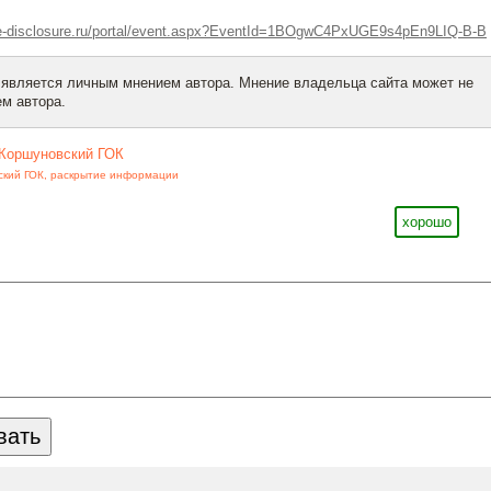
.e-disclosure.ru/portal/event.aspx?EventId=1BOgwC4PxUGE9s4pEn9LIQ-B-B
 является личным мнением автора. Мнение владельца сайта может не
м автора.
Коршуновский ГОК
ский ГОК
,
раскрытие информации
хорошо