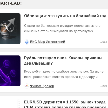
MART-LAB:
Облигации: что купить на ближайший год
Ставки по банковским вкладам после затяжного
снижения стабилизируются на достигнутых
минимумах. Доходности облигаций эмитентов с
высоким...
БКС Мир Инвестиций
14:33
Рубль потянуло вниз. Каковы причины
девальвации?
Курс рубля заметно слабеет этим летом. За июнь-
июль российская валюта просела к доллару и
юаню примерно на 11,5%. В августе тенденция
Финам Брокер
16:19
на...
EUR/USD держится у 1,1550: рынок труда
США готовит доллару главную проверку