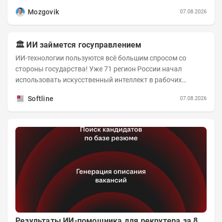
коротко и в основном в виде...
Mozgovik
07.08.2026
🏛️ ИИ займется госуправлением
ИИ-технологии пользуются всё большим спросом со
стороны государства! Уже 71 регион России начал
использовать искусственный интеллект в рабочих
процессах, при этом затраты госсектора на ИИ растут...
Softline
07.08.2026
Результаты ИИ-помощника для рекрутера за 8