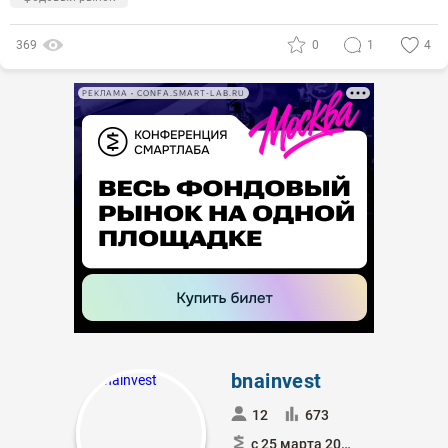
369
0
1
4
РЕКЛАМА • CONFA.SMART-LAB.RU
bnainvest
12
673
с 25 марта 2020