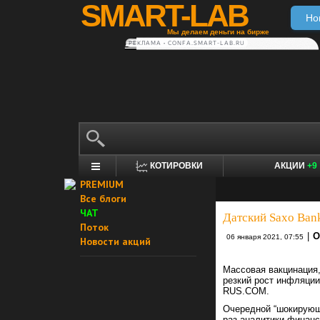
SMART-LAB
Но
Мы делаем деньги на бирже
РЕКЛАМА • CONFA.SMART-LAB.RU
КОТИРОВКИ
АКЦИИ
+9
PREMIUM
Все блоги
ЧАТ
Датский Saxo Bank
Поток
|
О
06 января 2021, 07:55
Новости акций
Массовая вакцинация,
резкий рост инфляции
RUS.COM.
Очередной “шокирующи
раз аналитики финанс