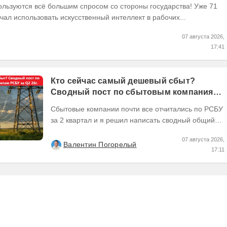
ользуются всё большим спросом со стороны государства! Уже 71
чал использовать искусственный интеллект в рабочих...
07 августа 2026,
17:41
Кто сейчас самый дешевый сбыт?
Сводный пост по сбытовым компаниям
по отчетам РСБУ за Q2 26г.
Сбытовые компании почти все отчитались по РСБУ
за 2 квартал и я решил написать сводный общий
пост по их результатам, может кому интересно...
07 августа 2026,
Валентин Погорелый
17:11