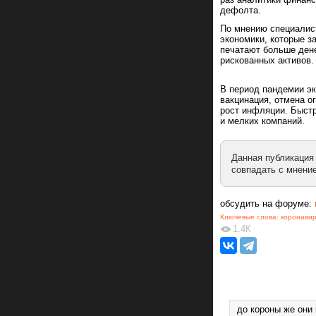
дефолта.
По мнению специалис
экономики, которые з
печатают больше дене
рискованных активов.
В период пандемии эк
вакцинация, отмена о
рост инфляции. Быст
и мелких компаний.
Данная публикация
совпадать с мнение
обсудить на форуме:
Ключевые слова:
коронавир
1.4К
до короны же они 