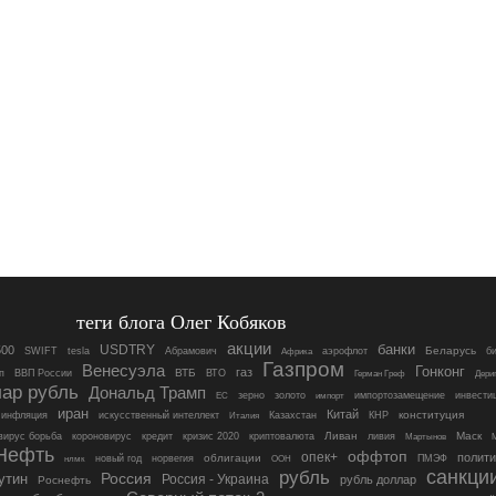
теги блога Олег Кобяков
акции
банки
USDTRY
00
Беларусь
б
SWIFT
tesla
Абрамович
аэрофлот
Африка
Газпром
Венесуэла
Гонконг
газ
ВВП России
ВТБ
п
ВТО
Герман Греф
Дери
ар рубль
Дональд Трамп
зерно
золото
импортозамещение
инвести
ЕС
импорт
иран
Китай
Казахстан
КНР
конституция
инфляция
искусственный интеллект
Италия
короновирус
криптовалюта
Ливан
ливия
Маск
вирус борьба
кредит
кризис 2020
Мартынов
Нефть
оффтоп
опек+
полити
облигации
новый год
норвегия
ПМЭФ
нлмк
ООН
санкци
рубль
Россия
утин
Россия - Украина
рубль доллар
Роснефть