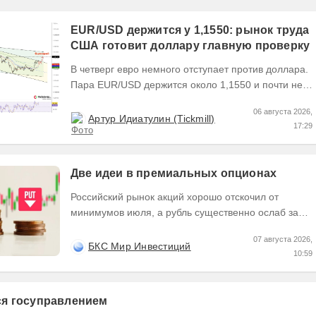
EUR/USD держится у 1,1550: рынок труда
США готовит доллару главную проверку
В четверг евро немного отступает против доллара.
Пара EUR/USD держится около 1,1550 и почти не
выходит за пределы узкого диапазона. Главным...
06 августа 2026,
Артур Идиатулин (Tickmill)
17:29
Две идеи в премиальных опционах
Российский рынок акций хорошо отскочил от
минимумов июля, а рубль существенно ослаб за
последние недели. Рассмотрим две идеи в
07 августа 2026,
премиальных...
БКС Мир Инвестиций
10:59
тся госуправлением