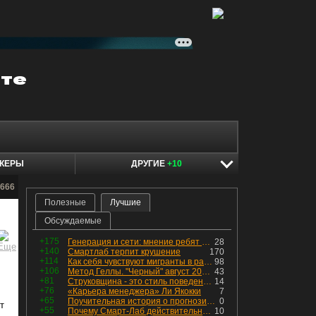
КЕРЫ
ДРУГИЕ
+10
6666
Полезные
Лучшие
Обсуждаемые
+175
Генерация и сети: мнение ребят из индустрии
28
+140
Смартлаб терпит крушение
170
+114
Как себя чувствуют мигранты в раю, в который они так стремились
98
+106
Метод Геллы. "Черный" август 2026 - быть или не быть?
43
+81
Струковщина - это стиль поведения, известный всем в секторе золотодобычи.
14
+76
«Карьера менеджера» Ли Якокки
7
+65
Поучительная история о прогнозировании
0
т
+55
Почему Смарт-Лаб действительно протух
10