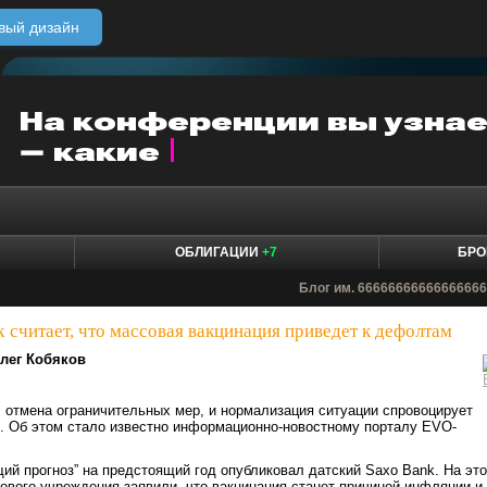
вый дизайн
ОБЛИГАЦИИ
+7
БРО
Блог им. 6666666666666666
 считает, что массовая вакцинация приведет к дефолтам
лег Кобяков
 отмена ограничительных мер, и нормализация ситуации спровоцирует
. Об этом стало известно информационно-новостному порталу EVO-
й прогноз” на предстоящий год опубликовал датский Saxo Bank. На это
ового учреждения заявили, что вакцинация станет причиной инфляции и