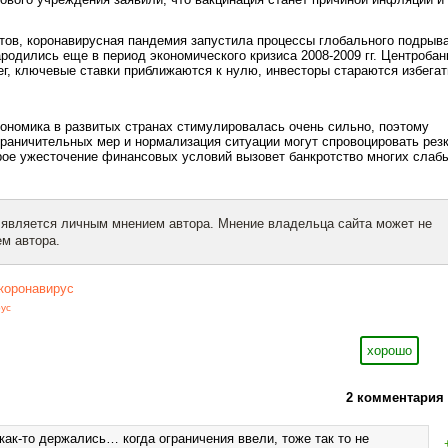
тов, коронавирусная пандемия запустила процессы глобального подрыв
ародились еще в период экономического кризиса 2008-2009 гг. Центробан
г, ключевые ставки приближаются к нулю, инвесторы стараются избегат
ономика в развитых странах стимулировалась очень сильно, поэтому
граничительных мер и нормализация ситуации могут спровоцировать рез
рое ужесточение финансовых условий вызовет банкротство многих слаб
 является личным мнением автора. Мнение владельца сайта может не
м автора.
коронавирус
ус
хорошо
2 комментария
как-то держались… когда ограничения ввели, тоже так то не