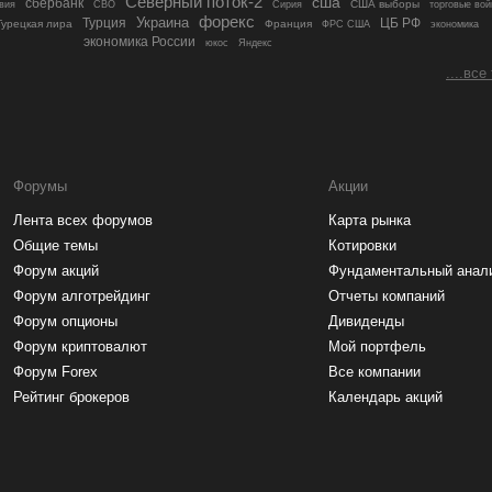
Северный поток-2
сша
сбербанк
вия
СВО
США выборы
Сирия
торговые вой
форекс
Украина
Турция
ЦБ РФ
Турецкая лира
Франция
ФРС США
экономика
экономика России
юкос
Яндекс
....все
Форумы
Акции
Лента всех форумов
Карта рынка
Общие темы
Котировки
Форум акций
Фундаментальный анал
Форум алготрейдинг
Отчеты компаний
Форум опционы
Дивиденды
Форум криптовалют
Мой портфель
Форум Forex
Все компании
Рейтинг брокеров
Календарь акций