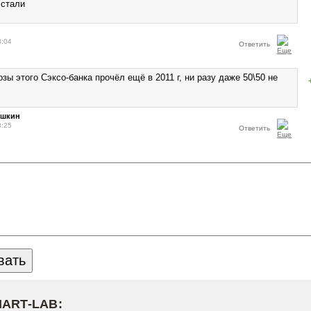
 стали
8:04
Ответить
зы этого Сэксо-банка прочёл ещё в 2011 г, ни разу даже 50\50 не
ушкин
8:25
Ответить
MART-LAB: