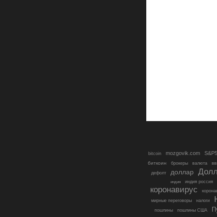
mozgovik.com
S&P5
bitcoin
биткоин
брокеры
валюта
вв
Долл
доллар
дефолт
индия россия
индия
коронавирус
корона
налоги
мирные переговоры
П
пошлины
пошлины США