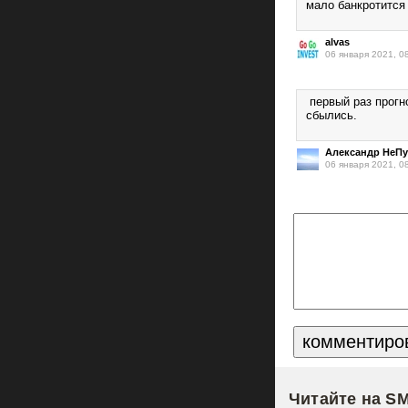
мало банкротится
alvas
06 января 2021, 0
первый раз прогно
сбылись.
Александр НеП
06 января 2021, 0
Читайте на S