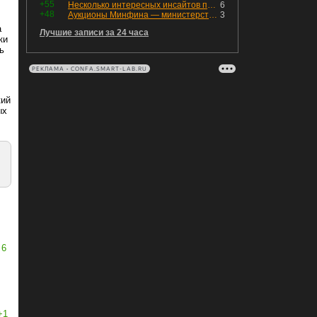
+55
Несколько интересных инсайтов по "Озону"
6
+48
Аукционы Минфина — министерство всё ещё не придумало "лекарство" для рынка ОФЗ. Ликвидности банкам не хватает это по РЕПО аукционам!
3
а
Лучшие записи за 24 часа
ки
ь
РЕКЛАМА • CONFA.SMART-LAB.RU
кий
ых
6
+1