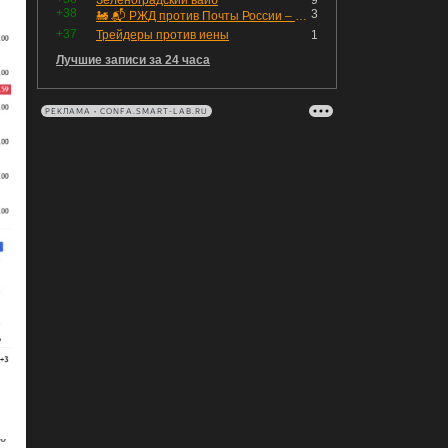
Зеленоградский вайб
9
+38
3
🚂 📬 РЖД против Почты России – Какие облигации выбрать?
+37
Трейдеры против иены
1
Лучшие записи за 24 часа
РЕКЛАМА • CONFA.SMART-LAB.RU