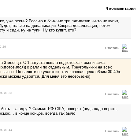
4 комментария
ске, уже осень? Россию в ближние три пятилетки никто не купит,
будет, только на девальвации. Сперва девальвация, потом
ту и сиди, ну не тупи. Ну кто купит, кто?
9:29
Ответить
а 3 месяца. С 1 августа пошла подготовка к осени-зима.
приготовился)) к ралли по отдельным. Треугольники на всех
о вынос. По валюте не участник, там красная цена обоим 30-40р.
чески можем удвоится. Для меня это несерьёзно)
5, 09:38
Ответить
т быть… а вдруг? Саммит РФ-США, поверят (ведь надо верить,
осмос… в конце концов, всегда так было
5, 09:44
Ответить