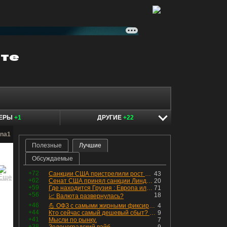
КЕРЫ
+1
ДРУГИЕ
+22
1na1
Полезные
Лучшие
Обсуждаемые
+72
Санкции США пристрелили рост акций в России
43
+62
Сенат США принял санкции Линдси Грэма против России
20
+59
Где находится Грузия : Европа или Азия
71
+56
18
📈 Валюта развернулась?
+46
💪 ОФЗ с самыми жирными фиксированными купонами
4
+44
Кто сейчас самый дешевый сбыт? Сводный пост по сбытовым компаниям по отчетам РСБУ за Q2 26г.
9
+41
Мысли по рынку.
7
+38