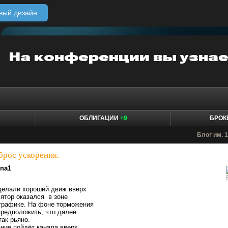
вый дизайн
ОБЛИГАЦИИ
+9
БРО
Блог им. 
брос ускорения.
1na1
елали хороший движ вверх
лятор оказался в зоне
 графике. На фоне торможения
предположить, что далее
так рьяно.
ние пойдёт канала вверх