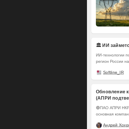
🏛️ ИИ займе
ИИ-технологии п
регион России на
Softline_IR
Обновление к
(АПРИ подтве
понижен до А-
🟢ПАО АПРИ НКР подтвердило кредитный рейтинг на уровне BBB-.ru ПАО АПРИ –
основная компан
Андрей Хохр