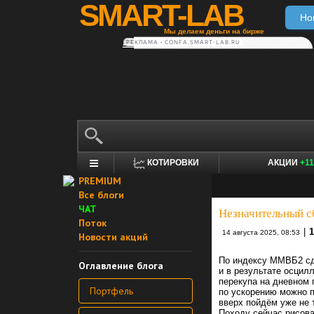
SMART-LAB
Но
Мы делаем деньги на бирже
РЕКЛАМА • CONFA.SMART-LAB.RU
КОТИРОВКИ
АКЦИИ
+11
PREMIUM
Все блоги
ЧАТ
Незначительный с
Поток
|
14 августа 2025, 08:53
Новости акций
По индексу ММВБ2 сд
Оглавление блога
и в результате осцил
перекупа на дневном
Портфель
по ускорению можно 
вверх пойдём уже не 
Походу сейчас рисова