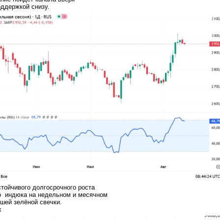
оддержкой снизу.
стойчивого долгосрочного роста
го индюка на недельном и месячном
шей зелёной свечки.
х