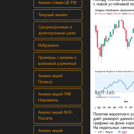
Анализ ставки ЦБ РФ
с новой устойчивой п
Текущий анализ
Среднесрочные и
долгосрочные цели
Избранное
Примеры с вилами и
волновой разметкой
Анализ акций
Полюса
Анализ акций ГМК
Норникель
Анализ акций ФСК-
Позитив вероятного у
Россети
даёт разворот данно
графике на фоне хоро
На недельных свечка
Анализ акций