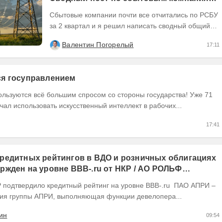
по отчетам РСБУ за Q2 26г.
Сбытовые компании почти все отчитались по РСБУ
за 2 квартал и я решил написать сводный общий
пост по их результатам, может кому интересно...
Валентин Погорелый
17:11
тся госуправлением
ользуются всё большим спросом со стороны государства! Уже 71
чал использовать искусственный интеллект в рабочих...
17:41
редитных рейтингов в ВДО и розничных облигациях
ржден на уровне BBB-.ru от НКР / АО РОЛЬФ
(RU) / Элит Строй присвоен на уровне BBB.ru)
ия группы АПРИ, выполняющая функции девелопера...
ин
09:54