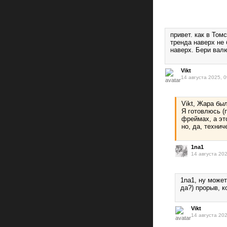
привет. как в Том
тренда наверх не 
наверх. Бери валю
Vikt
14 августа 2025, 0
Vikt, Жара был
Я готовлюсь (
фреймах, а эт
но, да, техни
1na1
14 августа 202
1na1, ну може
да?) прорыв, к
Vikt
14 августа 202