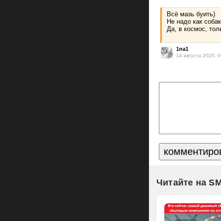
Всё мазь буить)
Не надо как собак
Да, в космос, тол
1na1
14 августа 2025, 0
Читайте на S