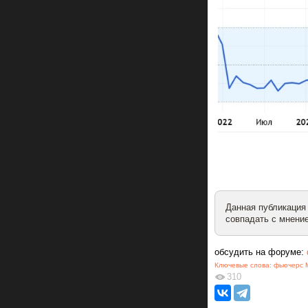
Данная публикация
совпадать с мнение
обсудить на форуме:
Ключевые слова:
фьючерс 
310