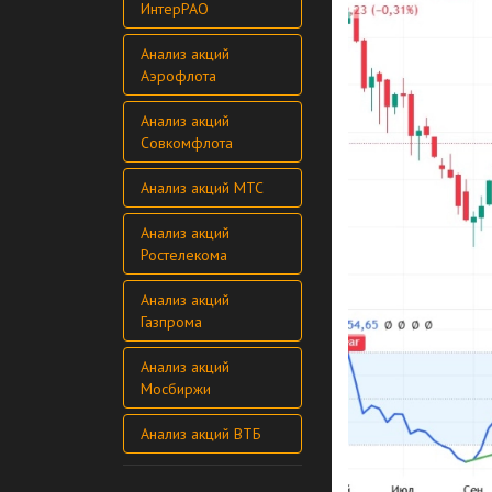
ИнтерРАО
Анализ акций
Аэрофлота
Анализ акций
Совкомфлота
Анализ акций МТС
Анализ акций
Ростелекома
Анализ акций
Газпрома
Анализ акций
Мосбиржи
Анализ акций ВТБ