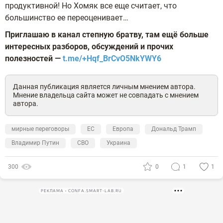
продуктивной! Но Хомяк все еще считает, что
большинство ее переоценивает…
Приглашаю в канал степную братву, там ещё больше
интересных разборов, обсуждений и прочих
полезностей —
t.me/+Hqf_BrCvO5NkYWY6
Данная публикация является личным мнением автора.
Мнение владельца сайта может не совпадать с мнением
автора.
мирные переговоры
ЕС
Европа
Дональд Трамп
Владимир Путин
СВО
Украина
300
0
1
1
РЕКЛАМА • CONFA.SMART-LAB.RU