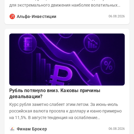
для экстремального движения наиболее волатильных
бумаг. Проанализируем, рост акций Сегежи,...
Альфа-Инвестиции
06.08.2026
Рубль потянуло вниз. Каковы причины
девальвации?
Курс рубля заметно слабеет этим летом. За июнь-июль
российская валюта просела к доллару и юаню примерно
на 11,5%. В августе тенденция на ослабление
продолжается. Причем усилило давление...
Финам Брокер
06.08.2026