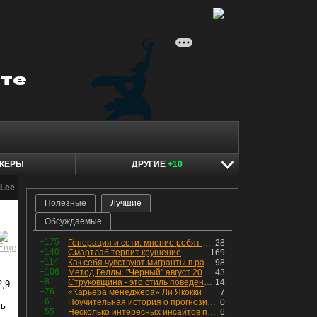
КЕРЫ
ДРУГИЕ
+10
5Lee
Полезные
Лучшие
Обсуждаемые
+175
Генерация и сети: мнение ребят из индустрии
28
+140
Смартлаб терпит крушение
169
+114
Как себя чувствуют мигранты в раю, в который они так стремились
98
+106
Метод Геллы. "Черный" август 2026 - быть или не быть?
43
+81
Струковщина - это стиль поведения, известный всем в секторе золотодобычи.
14
2,9
+76
«Карьера менеджера» Ли Якокки
7
+61
Поучительная история о прогнозировании
0
сь
+55
Несколько интересных инсайтов по "Озону"
6