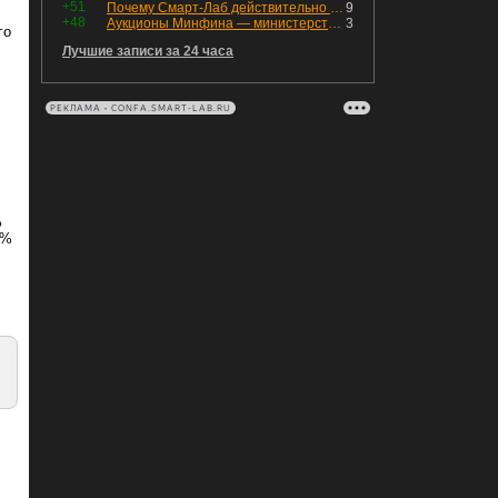
+51
Почему Смарт-Лаб действительно протух
9
+48
Аукционы Минфина — министерство всё ещё не придумало "лекарство" для рынка ОФЗ. Ликвидности банкам не хватает это по РЕПО аукционам!
3
го
Лучшие записи за 24 часа
РЕКЛАМА • CONFA.SMART-LAB.RU
%
6%