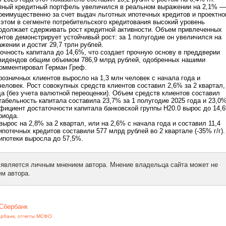
упный кредитный портфель увеличился в реальном выражении на 2,1% —
преимущественно за счет выдач льготных ипотечных кредитов и проектно
этом в сегменте потребительского кредитования высокий уровень
одолжает сдерживать рост кредитной активности. Объем привлеченных
нтов демонстрирует устойчивый рост: за 1 полугодие он увеличился на
жении и достиг 29,7 трлн рублей.
очность капитала до 14,6%, что создает прочную основу в преддверии
видендов общим объемом 786,9 млрд рублей, одобренных нашими
комментировал Герман Греф.
розничных клиентов выросло на 1,3 млн человек с начала года и
человек. Рост совокупных средств клиентов составил 2,6% за 2 квартал,
да (без учета валютной переоценки). Объем средств клиентов составил
нтабельность капитала составила 23,7% за 1 полугодие 2025 года и 23,0
фициент достаточности капитала банковской группы Н20.0 вырос до 14,
риода.
ырос на 2,8% за 2 квартал, или на 2,6% с начала года и составил 11,4
потечных кредитов составили 577 млрд рублей во 2 квартале (-35% г/г).
ипотеки выросла до 57,5%.
 является личным мнением автора. Мнение владельца сайта может не
м автора.
Сбербанк
ербанк
,
отчеты МСФО