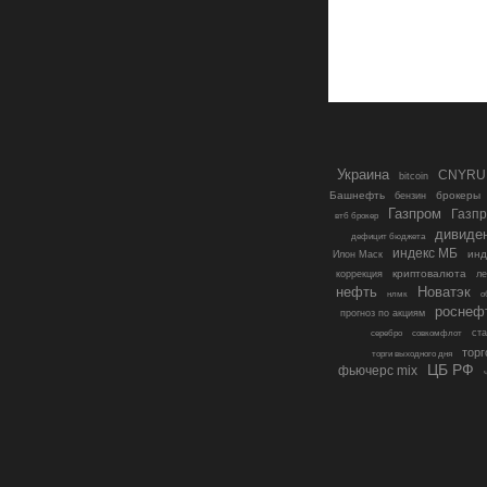
Украина
CNYRU
bitcoin
Башнефть
бензин
брокеры
Газпром
Газп
втб брокер
дивиде
дефицит бюджета
индекс МБ
инд
Илон Маск
криптовалюта
коррекция
ле
нефть
Новатэк
о
нлмк
роснеф
прогноз по акциям
совкомфлот
ст
серебро
торг
торги выходного дня
ЦБ РФ
фьючерс mix