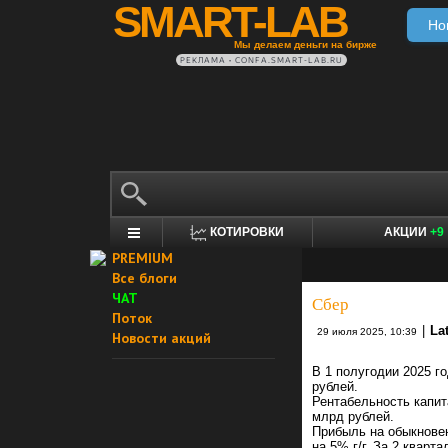
SMART-LAB
Но
Мы делаем деньги на бирже
РЕКЛАМА • CONFA.SMART-LAB.RU
КОТИРОВКИ
АКЦИИ
+9
PREMIUM
Все блоги
ЧАТ
Сбер
Поток
|
La
29 июля 2025, 10:39
Новости акций
В 1 полугодии 2025 г
рублей.
Рентабельность капит
млрд рублей.
Прибыль на обыкновен
на 5% г/г. За 2 кварта