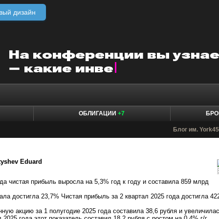
вый дизайн
ОБЛИГАЦИИ
+7
БРО
Блог им. York4
tyshev Eduard
ода чистая прибыль выросла на 5,3% год к году и составила 859 млрд
ала достигла 23,7% Чистая прибыль за 2 квартал 2025 года достигла 42
ную акцию за 1 полугодие 2025 года составила 38,6 рубля и увеличила
л 2025 года этот показатель составил 18,2 рубля с ростом на 0,4% г/г.