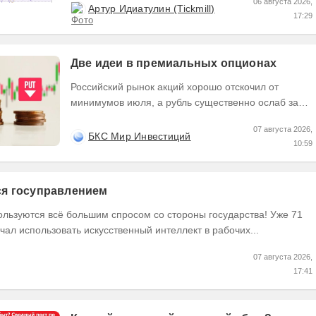
06 августа 2026,
Артур Идиатулин (Tickmill)
17:29
Две идеи в премиальных опционах
Российский рынок акций хорошо отскочил от
минимумов июля, а рубль существенно ослаб за
последние недели. Рассмотрим две идеи в
07 августа 2026,
премиальных...
БКС Мир Инвестиций
10:59
тся госуправлением
ользуются всё большим спросом со стороны государства! Уже 71
чал использовать искусственный интеллект в рабочих...
07 августа 2026,
17:41