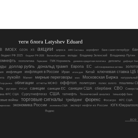
теги блога Latyshev Eduard
акции
B
IMOEX
ба
OZON
X5
аэрофлот
алроса
банк санкт-петербург
АФК Система
Владимир Путин
бюджет РФ 2025
вклады
Владимир Зеленский
бюджет РФ 2026
Великобритания
ромнефть
геополитика
ГМК Норникель
денежно-кредитная политика
депозиты
Германия
дефицит бен
дональд трамп
нды
доллар рубль
Европа
ЕС
золото
заблокированные активы
ключевая ставка ЦБ
инфляция в России
инфляция
Иран
Китай
ия
итоги дня
лукойл
мирные переговоры
Московская Биржа
нта
Магнит
ммк
натуральный 
оффтоп
облигации
политсрач
пошлины 
отчеты МСФО
бзор рынка
полюс золото
ть
санкции
СВО
санкции США
сбербанк
санкции ЕС
русагро
РУСАЛ
Северста
США
Сургутнефтегаз
татнефть
Технический анализ
авка ФРС США
тинькофф банк
торговые сигналы
форекс
трейдинг
овые войны
Фосагро
ФРС США
экономика России
ЮГК Южуралзоло
экспорт нефти из России
экономика США
черкизово
Яндекс
....все