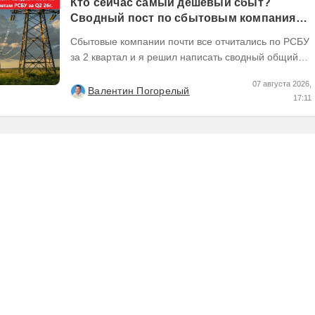
Кто сейчас самый дешевый сбыт?
Сводный пост по сбытовым компаниям
по отчетам РСБУ за Q2 26г.
Сбытовые компании почти все отчитались по РСБУ
за 2 квартал и я решил написать сводный общий
пост по их результатам, может кому интересно...
07 августа 2026,
Валентин Погорелый
17:11