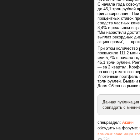
С начала года совок
до 46,1 трлн рублей 
финансирования. При 
процентных ставок пр
средств частных клие
8,4% в реальном выра
“Мы нарастили достат
выплат рекордных ди
акционерами”, — про
При этом количество 
превысило 111,2 млн 
или 5,7% с начала го
46,1 трлн рублей. Ре
— за 2 квартал. Коэф
на конец отчетного пе
Ипотечный портфель в
трлн рублей. Выдачи и
Доля Сбера на рынке 
Данная публикация
совпадать с мнение
спецраздел:
Акции
обсудить на форуме:
Ключевые слова:
акции
,
сб
224