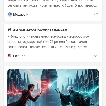
квартал и я решил написать сводный общий пост по их
результатам, может кому интересно будет. Я постараюсь
коротко и в основном в виде...
Mozgovik
17:11
🏛️ ИИ займется госуправлением
ИИ-технологии пользуются всё большим спросом со
стороны государства! Уже 71 регион России начал
использовать искусственный интеллект в рабочих
процессах, при этом затраты госсектора на ИИ растут...
Softline
17:41