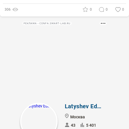
306
0
0
0
РЕКЛАМА • CONFA.SMART-LAB.RU
Latyshev Eduard
Москва
43
5 401