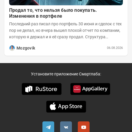
Продал то, что нельзя было покупать.
Изменения в портфеле
Последний раз писал про портфель 30 июня и сделок с тех
пор не делал, но вчера вышел плохой отчет по компании,
которую я держал и я её сразу продал. Структура
портфеля на 30.06.2026г.:
Mozgovik
06.08.2026
Установите приложение Смартлаба: