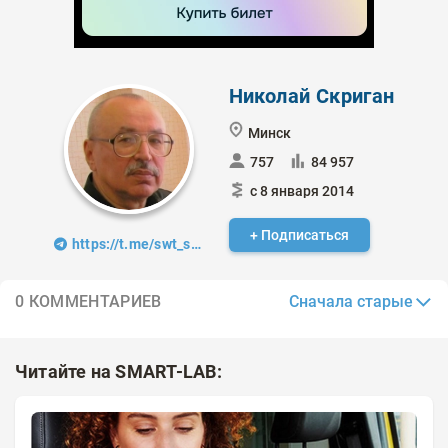
Николай Скриган
Минск
757
84 957
с 8 января 2014
+ Подписаться
https://t.me/swt_signals
Сначала старые
0 КОММЕНТАРИЕВ
Читайте на SMART-LAB: