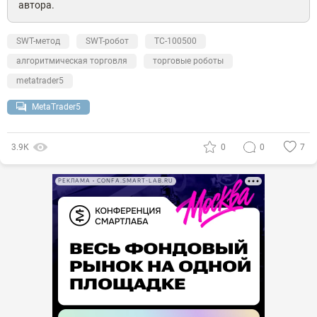
автора.
SWT-метод
SWT-робот
ТС-100500
алгоритмическая торговля
торговые роботы
metatrader5
MetaTrader5
3.9К
0
0
7
РЕКЛАМА • CONFA.SMART-LAB.RU