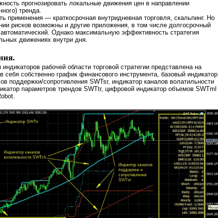
жность прогнозировать локальные движения цен в направлении
ного) тренда.
ь применения — краткосрочная внутридневная торговля, скальпинг. Но
нии рисков возможны и другие приложения, в том числе долгосрочный
е автоматический. Однако максимальную эффективность стратегия
льных движениях внутри дня.
ния.
 индикаторов рабочей области торговой стратегии представлена на
 в себя собственно график финансового инструмента, базовый индикатор
ов поддержки/сопротивления SWTsr, индикатор каналов волатильности
икатор параметров трендов SWTtr, цифровой индикатор объемов SWTml
Robot.