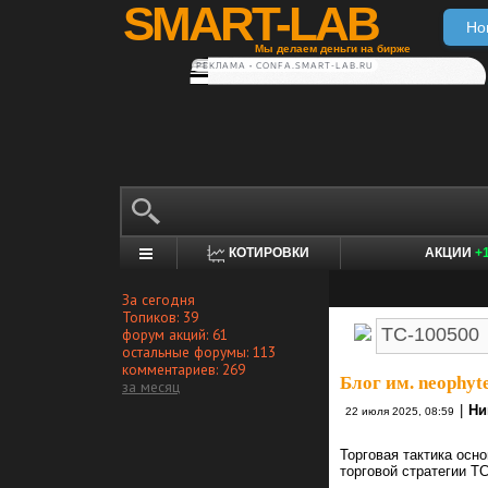
SMART-LAB
Но
Мы делаем деньги на бирже
РЕКЛАМА • CONFA.SMART-LAB.RU
КОТИРОВКИ
АКЦИИ
+
За сегодня
Топиков: 39
форум акций: 61
остальные форумы: 113
комментариев: 269
Блог им. neophyt
за месяц
|
Ни
22 июля 2025, 08:59
Торговая тактика осн
торговой стратегии Т