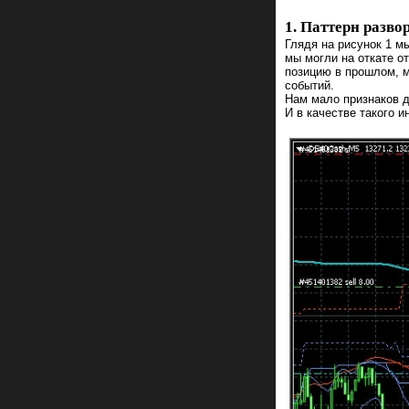
1. Паттерн разво
Глядя на рисунок 1 м
мы могли на откате о
позицию в прошлом, м
событий.
Нам мало признаков д
И в качестве такого 