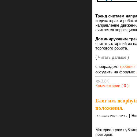
Тренд считаем нап
индикаторах и робота
направление движения
считается коррекцион
Доминирующим тре
считать старший из н
торгового робота.
(
Читать дальше
)
спецраздел:
трейдинг
обсудить на форуме:
3.8К
Комментарии (
0
)
Блог им. neophyt
положения.
|
Ни
15 июля 2025, 12:19
Материал уже публико
повторов.