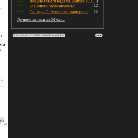
+48
Лучшие бумаги недели. Выпуск 780 – обновления для пятницы
3
+47
12
📈 Валюта развернулась?
а
+48
Санкции США пристрелили рост акций в России
22
Лучшие записи за 24 часа
ше
РЕКЛАМА • CONFA.SMART-LAB.RU
сти
а
1
ь