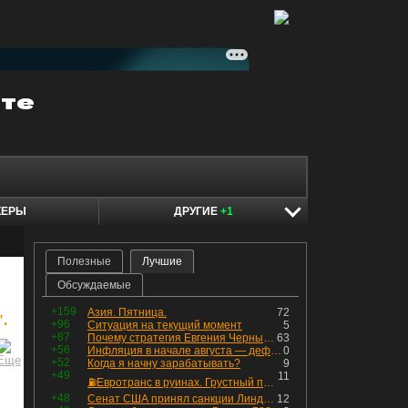
КЕРЫ
ДРУГИЕ
+1
Полезные
Лучшие
Обсуждаемые
+159
Азия. Пятница.
72
.
+96
Ситуация на текущий момент
5
+87
Почему стратегия Евгения Черных приведет вас к убыткам в 2026 году
63
+56
Инфляция в начале августа — дефляция из-за топлива и плодоовощной корзины, но услуги продолжают дорожать, а рубль начал ослабевать.
0
+52
Когда я начну зарабатывать?
9
+49
11
⛽️Евротранс в руинах. Грустный пост😶😞 Что изменилось в облигациях?
+48
Сенат США принял санкции Линдси Грэма против России
12