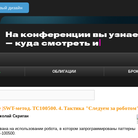
вый дизайн
1
ОБЛИГАЦИИ
БРО
e
|
SWT-метод. ТС100500. 4. Тактика "Следуем за роботом"
колай Скриган
ована на использовании робота, в котором запрограммированы паттерны
С-100500.