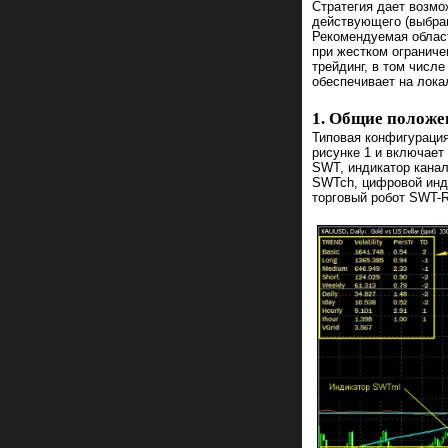
Стратегия дает возмо
действующего (выбран
Рекомендуемая област
при жестком ограниче
трейдинг, в том числ
обеспечивает на лока
1. Общие положе
Типовая конфигурация
рисунке 1 и включает
SWT, индикатор канал
SWTch, цифровой инд
торговый робот SWT-