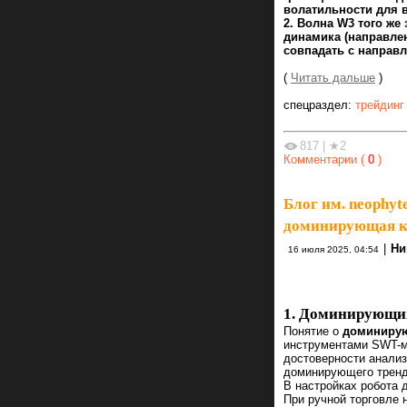
волатильности для в
2. Волна W3 того же
динамика (направле
совпадать с направ
(
Читать дальше
)
спецраздел:
трейдинг
817
|
★2
Комментарии (
0
)
Блог им. neophyt
доминирующая к
|
Ни
16 июля 2025, 04:54
1. Доминирующий
Понятие о
доминиру
инструментами SWT-ме
достоверности анализ
доминирующего тренд
В настройках робота
При ручной торговле 