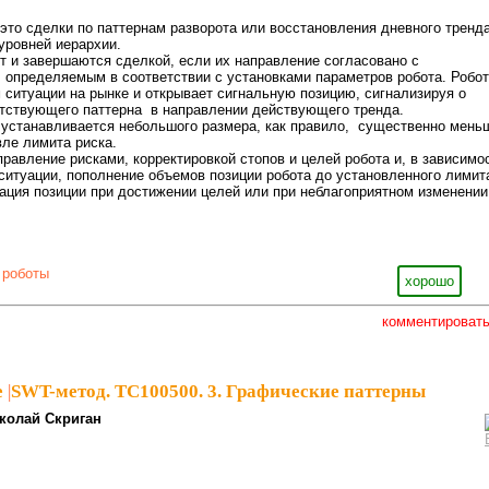
это сделки по паттернам разворота или восстановления дневного тренд
уровней иерархии.
 и завершаются сделкой, если их направление согласовано с
 определяемым в соответствии с установками параметров робота. Робот
 ситуации на рынке и открывает сигнальную позицию, сигнализируя о
тствующего паттерна в направлении действующего тренда.
 устанавливается небольшого размера, как правило, существенно мень
вле лимита риска.
равление рисками, корректировкой стопов и целей робота и, в зависимо
 ситуации, пополнение объемов позиции робота до установленного лимит
дация позиции при достижении целей или при неблагоприятном изменении
 роботы
хорошо
комментироват
e
|
SWT-метод. ТС100500. 3. Графические паттерны
колай Скриган