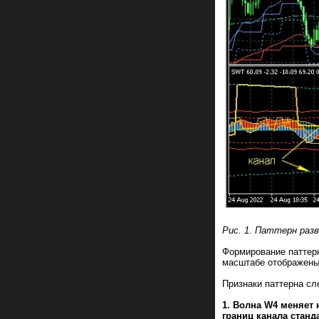
Рис. 1. Паттерн раз
Формирование паттерн
масштабе отображены
Признаки паттерна с
1. Волна W4 меняет
границ канала станд