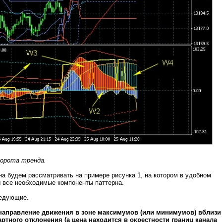
ворота тренда.
а будем рассматривать на примере рисунка 1, на котором в удобном
 все необходимые компоненты паттерна.
ледующие.
 направление движения в зоне максимумов (или минимумов) вблизи
артного отклонения (а цена находится в окрестности границ канала