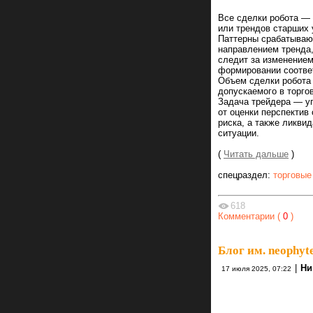
Все сделки робота — 
или трендов старших 
Паттерны срабатывают
направлением тренда,
следит за изменением
формировании соотве
Объем сделки робота
допускаемого в торго
Задача трейдера — уп
от оценки перспектив
риска, а также ликви
ситуации.
(
Читать дальше
)
спецраздел:
торговые
618
Комментарии (
0
)
Блог им. neophyt
|
Ни
17 июля 2025, 07:22