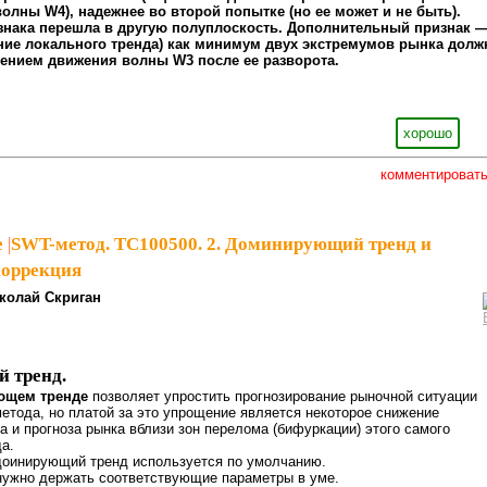
олны W4), надежнее во второй попытке (но ее может и не быть).
 знака перешла в другую полуплоскость. Дополнительный признак 
ние локального тренда) как минимум двух экстремумов рынка долж
лением движения волны W3 после ее разворота.
хорошо
комментироват
e
|
SWT-метод. ТС100500. 2. Доминирующий тренд и
оррекция
колай Скриган
 тренд.
ющем тренде
позволяет упростить прогнозирование рыночной ситуации
тода, но платой за это упрощение является некоторое снижение
а и прогноза рынка вблизи зон перелома (бифуркации) этого самого
а.
 доинирующий тренд используется по умолчанию.
нужно держать соответствующие параметры в уме.