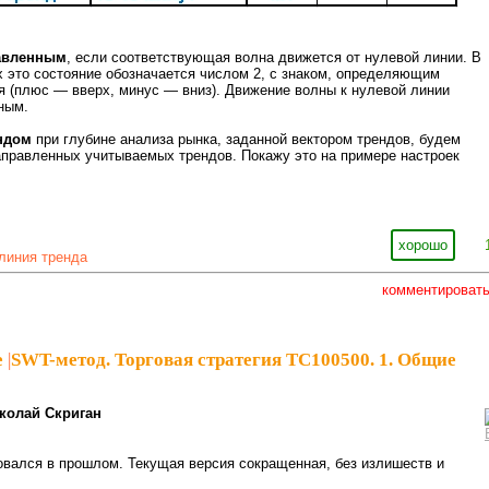
равленным
, если соответствующая волна движется от нулевой линии. В
х это состояние обозначается числом 2, с знаком, определяющим
 (плюс — вверх, минус — вниз). Движение волны к нулевой линии
ным.
ндом
при глубине анализа рынка, заданной вектором трендов, будем
аправленных учитываемых трендов. Покажу это на примере настроек
хорошо
линия тренда
комментироват
e
|
SWT-метод. Торговая стратегия ТС100500. 1. Общие
колай Скриган
вался в прошлом. Текущая версия сокращенная, без излишеств и