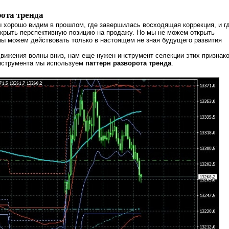
рота тренда
ы хорошо видим в прошлом, где завершилась восходящая коррекция, и г
ткрыть перспективную позицию на продажу. Но мы не можем открыть
ы можем действовать только в настоящем не зная будущего развития
вижения волны вниз, нам еще нужен инструмент селекции этих признако
инструмента мы используем
паттерн разворота тренда
.