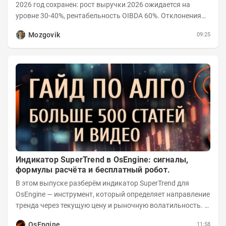
2026 год сохранен: рост выручки 2026 ожидается на
уровне 30-40%, рентабельность OIBDA 60%. Отклонения
значений отчета 2-го квартала от модели —...
Mozgovik
09:25
Индикатор SuperTrend в OsEngine: сигналы,
формулы расчёта и бесплатный робот.
В этом выпуске разберём индикатор SuperTrend для
OsEngine — инструмент, который определяет направление
тренда через текущую цену и рыночную волатильность. В
отличие от сложных осцилляторов, он...
OsEngine
11:58