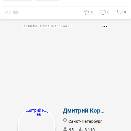
317
0
0
0
РЕКЛАМА • CONFA.SMART-LAB.RU
Дмитрий Королёв
Санкт-Петербург
95
3 110