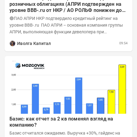
розничных облигациях (АПРИ подтвержден на
уровне BBB-.ru от НКР / АО РОЛЬФ понижен до
А-(RU) / Элит Строй присвоен на уровне BBB.ru)
🟢ПАО АПРИ НКР подтвердило кредитный рейтинг на
уровне BBB-.ru ПАО АПРИ – основная компания группы
АПРИ, выполняющая функции девелопера при
реализации проектов. Группа с 2014 года...
Иволга Капитал
09:54
Базис: как отчет за 2 кв поменял взгляд на
компанию?
Базис отчитался ожидаемо. Выручка +30%, гайденс на