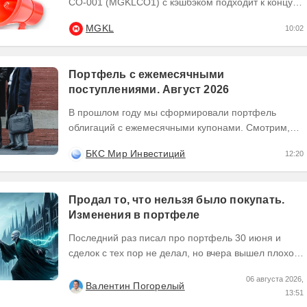
СО-001 (MGKLCO1) с кэшбэком подходит к концу.
Чтобы получить кэшбэк 10% ,
MGKL
10:02
квалифицированным...
Портфель с ежемесячными
поступлениями. Август 2026
В прошлом году мы сформировали портфель
облигаций с ежемесячными купонами. Смотрим,
как изменилась ситуация на рынке —
БКС Мир Инвестиций
12:20
актуализируем состав...
Продал то, что нельзя было покупать.
Изменения в портфеле
Последний раз писал про портфель 30 июня и
сделок с тех пор не делал, но вчера вышел плохой
отчет по компании, которую я держал и я её...
06 августа 2026,
Валентин Погорелый
13:51