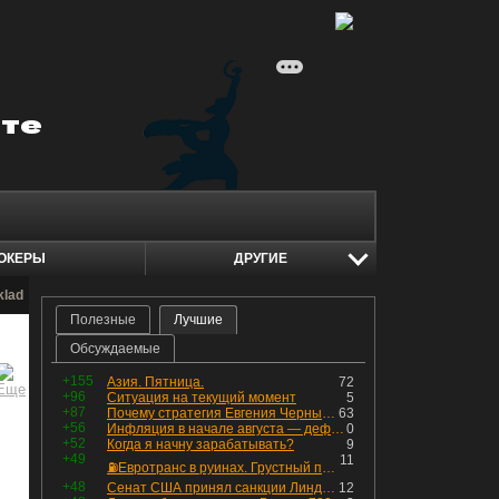
ОКЕРЫ
ДРУГИЕ
klad
Полезные
Лучшие
Обсуждаемые
+155
Азия. Пятница.
72
+96
Ситуация на текущий момент
5
+87
Почему стратегия Евгения Черных приведет вас к убыткам в 2026 году
63
+56
Инфляция в начале августа — дефляция из-за топлива и плодоовощной корзины, но услуги продолжают дорожать, а рубль начал ослабевать.
0
+52
Когда я начну зарабатывать?
9
+49
11
⛽️Евротранс в руинах. Грустный пост😶😞 Что изменилось в облигациях?
+48
Сенат США принял санкции Линдси Грэма против России
12