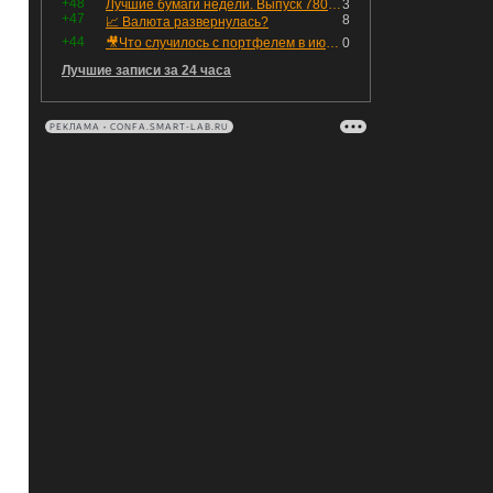
+48
Лучшие бумаги недели. Выпуск 780 – обновления для пятницы
3
+47
8
📈 Валюта развернулась?
+44
🎥Что случилось с портфелем в июле - честный разбор / Инвестировать Просто
0
Лучшие записи за 24 часа
РЕКЛАМА • CONFA.SMART-LAB.RU