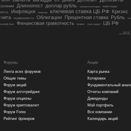
деньги
бетон
ВТБ
Длиннопост
доллар рубль
селения
инвестиции
заморозка вкладов
ключевая ставка ЦБ РФ
Инфляция
Кризис
мость
квартира
счета
Облигации
Процентная ставка
Рубль
недвижимость
сб
ЦБ РФ
Финансовая грамотность
нькофф банк
форекс
хоум кредит
....все
Форумы
Акции
Лента всех форумов
Карта рынка
Общие темы
Котировки
Форум акций
Фундаментальный анал
Форум алготрейдинг
Отчеты компаний
Форум опционы
Дивиденды
Форум криптовалют
Мой портфель
Форум Forex
Все компании
Рейтинг брокеров
Календарь акций