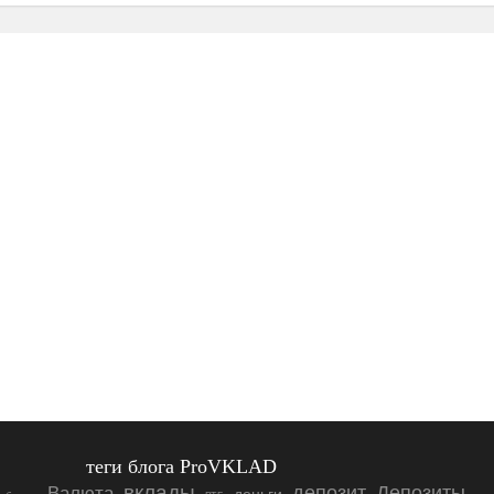
теги блога ProVKLAD
вклады
депозит
Депозиты
Валюта