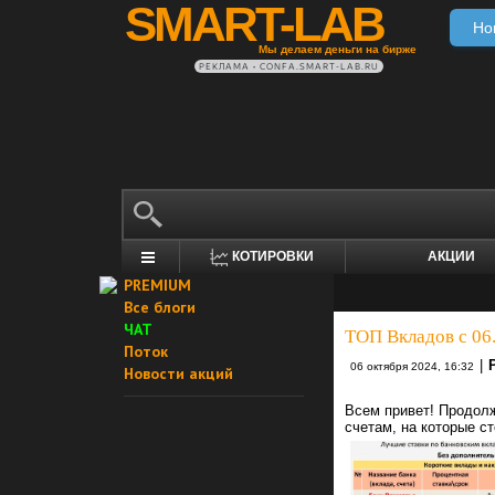
SMART-LAB
Но
Мы делаем деньги на бирже
РЕКЛАМА • CONFA.SMART-LAB.RU
КОТИРОВКИ
АКЦИИ
PREMIUM
Все блоги
ЧАТ
ТОП Вкладов с 06.
Поток
|
06 октября 2024, 16:32
Новости акций
Всем привет! Продол
счетам, на которые с