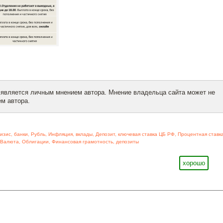
 является личным мнением автора. Мнение владельца сайта может не
м автора.
изис
,
банки
,
Рубль
,
Инфляция
,
вклады
,
Депозит
,
ключевая ставка ЦБ РФ
,
Процентная ставк
Валюта
,
Облигации
,
Финансовая грамотность
,
депозиты
хорошо