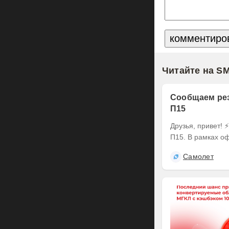
Читайте на S
Сообщаем рез
П15
Друзья, привет! ⚡️ Делимся итогами оферты по выпуску наших облигаций серии БО-
П15. В рамках оф
Самолет