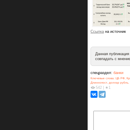
Ссылка
на источник
Данная публикация
совпадать с мнение
спецраздел:
банки
Ключевые слова:
ЦБ РФ
,
Кр
Длиннопост
,
доллар рубль
,
542
|
★1