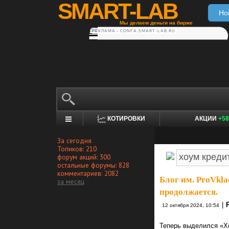
SMART-LAB
Но
Мы делаем деньги на бирже
РЕКЛАМА • CONFA.SMART-LAB.RU
КОТИРОВКИ
АКЦИИ
+58
За сегодня
Топиков: 210
форум акций: 300
остальные форумы: 828
комментариев: 2082
Блог им. ProVkla
за месяц
продолжается.
|
12 октября 2024, 10:54
Теперь выделился «Хо