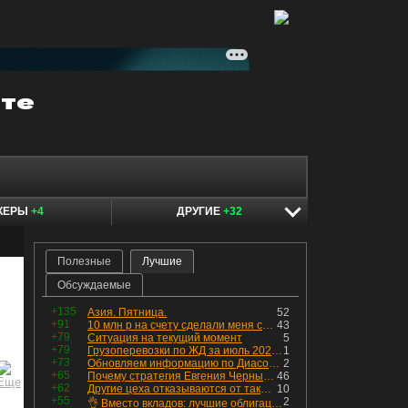
КЕРЫ
+4
ДРУГИЕ
+32
Полезные
Лучшие
Обсуждаемые
+135
Азия. Пятница.
52
+91
10 млн р на счету сделали меня счастливым? Ожидание vs Реальность!
43
+79
Ситуация на текущий момент
5
+79
Грузоперевозки по ЖД за июль 2026 г. — четвёртый месяц подряд роста, чёрные металлы на уровне прошлого года, а каменный уголь в плюсе.
1
+73
Обновляем информацию по Диасофту: дивиденды и выкуп
2
+65
Почему стратегия Евгения Черных приведет вас к убыткам в 2026 году
46
+62
Другие цеха отказываются от таких деталей — а мы построили на них производство с оборотом 70 млн
10
+55
2
👌 Вместо вкладов: лучшие облигации — только супер надёжные