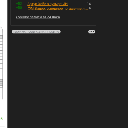
+52
Артур Хейс о пузыре ИИ
14
з
+50
4
📺М.Видео: успешное погашение любимого флоатера
Лучшие записи за 24 часа
РЕКЛАМА • CONFA.SMART-LAB.RU
5