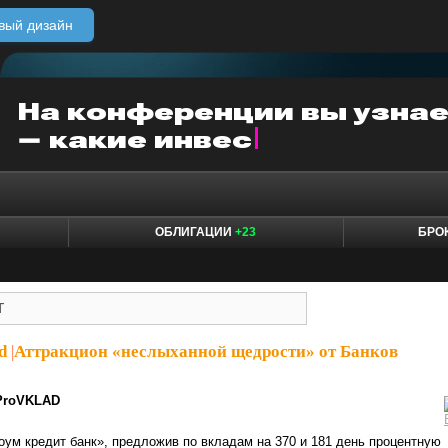
вый дизайн
ОБЛИГАЦИИ
+23
БРО
d
|
Аттракцион «неслыханной щедрости» от Банков
ProVKLAD
ум кредит банк», предложив по вкладам на 370 и 181 день процентную