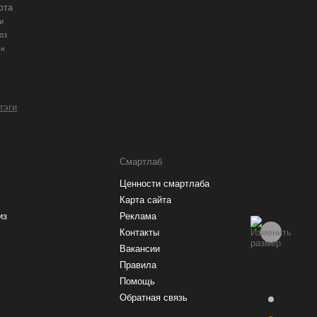
юта
и
оз
ии
 тэги
Смартлаб
Ценности смартлаба
Карта сайта
из
Реклама
Контакты
Вакансии
Правила
Помощь
Обратная связь