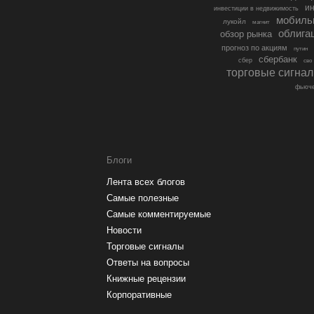
ин
инвестиции в недвижимость
мобиль
лукойл
магнит
облига
обзор рынка
прогноз по акциям
путин
сбербанк
сбер
сво
торговые сигна
фьюче
Блоги
Лента всех блогов
Самые полезные
Самые комментируемые
Новости
Торговые сигналы
Ответы на вопросы
Книжные рецензии
Корпоративные