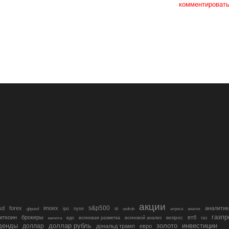
комментироват
акции
s&p500
sd
forex
imoex
аналитик
si
gbpusd
ipo
nyse
usdrub
алроса
анализ
газп
иткоин
брокеры
втб
вопрос
валюта
вдо
волновая разметка
волновой анализ
газ
денды
золото
инвестиции
доллар
доллар рубль
дональд трамп
евро