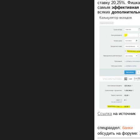
ставку 20,25%. Фишка
самым
эффективная 
всяких
дополнитель
Ссылка
на источник
спецраздел:
банки
обсудить на форуме: