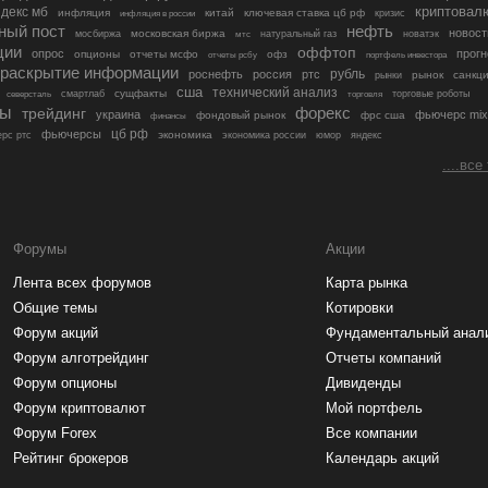
криптовал
декс мб
инфляция
китай
ключевая ставка цб рф
кризис
инфляция в россии
ный пост
нефть
новост
московская биржа
мосбиржа
мтс
натуральный газ
новатэк
ции
оффтоп
опрос
прогн
опционы
отчеты мсфо
офз
портфель инвестора
отчеты рсбу
раскрытие информации
рубль
роснефть
россия
ртс
рынок
санкц
рынки
сша
технический анализ
сущфакты
торговые роботы
северсталь
смартлаб
торговля
лы
трейдинг
форекс
украина
фьючерс mix
фондовый рынок
фрс сша
финансы
цб рф
фьючерсы
экономика
рс ртс
экономика россии
юмор
яндекс
....все
Форумы
Акции
Лента всех форумов
Карта рынка
Общие темы
Котировки
Форум акций
Фундаментальный анал
Форум алготрейдинг
Отчеты компаний
Форум опционы
Дивиденды
Форум криптовалют
Мой портфель
Форум Forex
Все компании
Рейтинг брокеров
Календарь акций