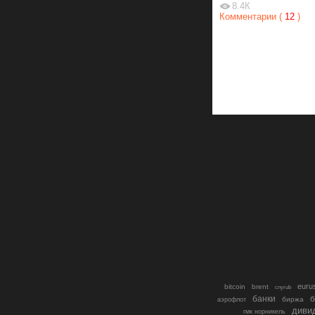
8.4К
Комментарии (
12
)
euru
bitcoin
brent
cnyrub
банки
б
биржа
аэрофлот
диви
гмк норникель