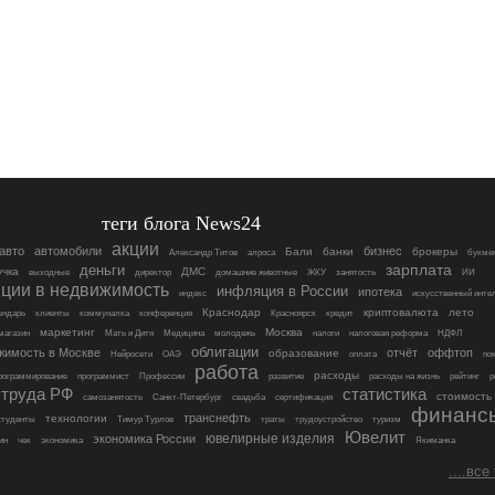
теги блога News24
акции
авто
автомобили
бизнес
Бали
банки
брокеры
Александр Титов
алроса
букме
деньги
зарплата
учка
ДМС
выходные
директор
домашние животные
ЖКУ
занятость
ИИ
иции в недвижимость
инфляция в России
ипотека
индекс
искусственный инте
Краснодар
криптовалюта
лето
ендарь
клиенты
коммуналка
конференция
Красноярск
кредит
маркетинг
Москва
магазин
Мать и Дитя
Медицина
молодежь
налоги
налоговая реформа
НДФЛ
облигации
жимость в Москве
отчёт
оффтоп
образование
Нейросети
ОАЭ
оплата
по
работа
расходы
рограммирование
программист
Профессии
развитие
расходы на жизнь
рейтинг
р
 труда РФ
статистика
стоимость
самозанятость
Санкт-Петербург
свадьба
сертификация
финанс
транснефть
технологии
студенты
Тимур Турлов
траты
трудоустройство
туризм
Ювелит
ювелирные изделия
экономика России
ин
чек
экономика
Якиманка
....все