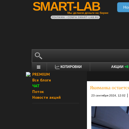
SMART-LAB
Но
Мы делаем деньги на бирже
РЕКЛАМА • CONFA.SMART-LAB.RU
КОТИРОВКИ
АКЦИИ
+8
PREMIUM
Все блоги
ЧАТ
Якиманка остаетс
Поток
|
23 сентября 2024, 12:02
Новости акций