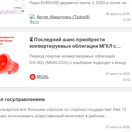
Пара EUR/USD держится около 1,1550 и почти не
выходит за пределы узкого диапазона. Главным...
06 августа 2026,
Артур Идиатулин (Tickmill)
17:29
⏳ Последний шанс приобрести
конвертируемые облигации МГКЛ с
кэшбэком 10%
Период покупки конвертируемых облигаций
СО-001 (MGKLCO1) с кэшбэком подходит к концу.
Чтобы получить кэшбэк 10% ,
07 августа 2026,
квалифицированным...
MGKL
10:02
тся госуправлением
ользуются всё большим спросом со стороны государства! Уже 71
чал использовать искусственный интеллект в рабочих...
07 августа 2026,