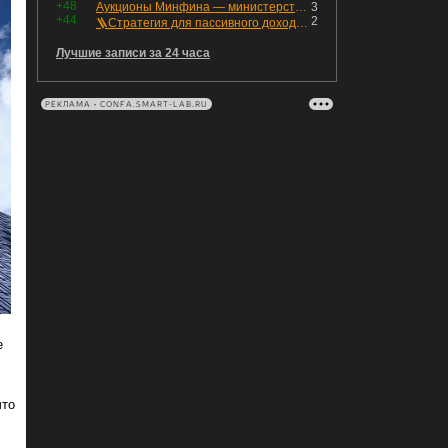
+48
Аукционы Минфина — министерство всё ещё не придумало "лекарство" для рынка ОФЗ. Ликвидности банкам не хватает это по РЕПО аукционам!
3
+44
2
🪜Стратегия для пассивного дохода: Лестница облигаций
Лучшие записи за 24 часа
РЕКЛАМА • CONFA.SMART-LAB.RU
е
что