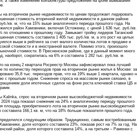
ья, а также изменение конъюнктуры предложения на фоне вымывания
в.
ы на вторичном рынке недвижимости по ценам продолжает лидировать
ешенная стоимость вторичной жилой недвижимости в данном районе
руб./кв. м, что на 15% выше аналогичного периода прошлого года. На
жился район Хамовники, включая Остоженку, с ценой 1 636 тыс. руб./кв.
9% по отношению к прошлому году.
Замыкает тройку лидеров Таганский
шенная стоимость составила 1 405 тыс. руб./кв. м, а это рост на целых
днялся выше в рейтинге за счет малого количества лотов в продаже и
сокой стоимости и в иностранной валюте. Помимо этого, произошло
ыночной стоимости. В Пресненском районе, где в данный момент много
од, наоборот, сократилась на 6% и составила 1 282 тыс. руб./кв. м.
 то на конец 2 квартала Росреестр Москвы зафиксировал пока лучший
ие по количеству переходов прав на вторичном рынке жилья в Москве: за
ровано 35,8 тыс. переходов прав, что на 19% выше 1 квартала, однако н
ю с прошлым годом. Снижение спроса на массовом рынке связано, в
кращением доли ипотечных сделок на фоне роста ключевой ставки ЦБ и
ограмм.
ы Kalinka, спрос на вторичном рынке высокобюджетной недвижимости
 2024 года показал снижение на 24% к аналогичному периоду прошлого
яя площадь приобретенного лота на вторичном рынке высокобюджетной
составила 166,1 кв. м, что на 18% больше показателя прошлого года.
спределился следующим образом. Традиционно, самым востребованным
 Хамовники, доля которого составила 23%, показав рост на 7% за год. На
енский район, доля которого составила 14%, а на третьем – Раменки с