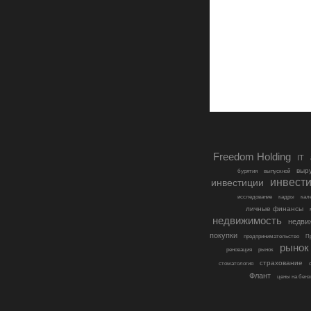
Freedom Holding
IT
выр
бурятия
выпускной
инвест
инвестиции
исследование
кадры
кал
личные финансы
недвижимость
недви
покупки
предпринимательство
П
рынок
реновация
рынок
страхование
стоматология
Флант
цены на бенз