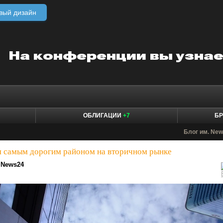
вый дизайн
ОБЛИГАЦИИ
+7
БР
Блог им. Ne
я самым дорогим районом на вторичном рынке
News24