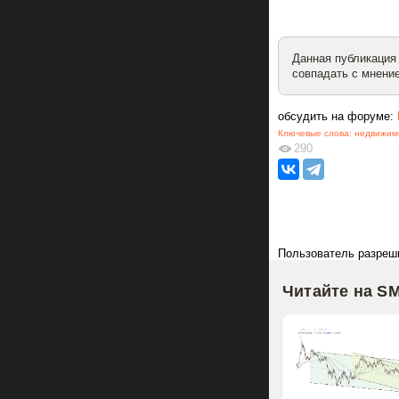
Данная публикация
совпадать с мнение
обсудить на форуме:
Ключевые слова:
недвижим
290
Пользователь разреш
Читайте на S