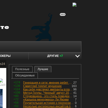
ОКЕРЫ
ДРУГИЕ
+7
ws24
Полезные
Лучшие
Обсуждаемые
+174
Генерация и сети: мнение ребят из индустрии
27
+136
Смартлаб терпит крушение
163
+114
Как себя чувствуют мигранты в раю, в который они так стремились
96
+106
Метод Геллы. "Черный" август 2026 - быть или не быть?
41
+80
Струковщина - это стиль поведения, известный всем в секторе золотодобычи.
14
+72
«Карьера менеджера» Ли Якокки
7
+54
Поучительная история о прогнозировании
0
+52
Несколько интересных инсайтов по "Озону"
6