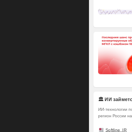
🏛️ ИИ займе
ИИ-технологии п
регион России на
Softline_IR