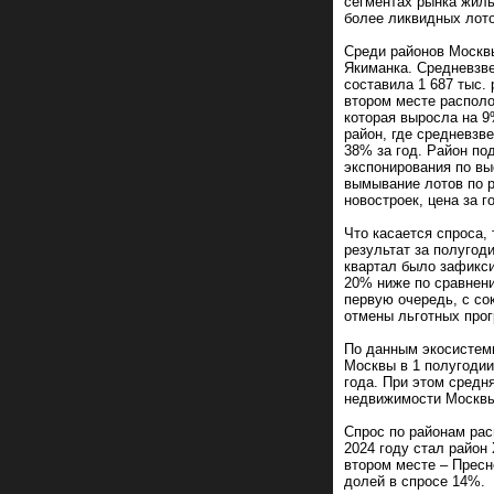
сегментах рынка жил
более ликвидных лото
Среди районов Москв
Якиманка. Средневзв
составила 1 687 тыс. 
втором месте располо
которая выросла на 
район, где средневзве
38% за год. Район по
экспонирования по вы
вымывание лотов по р
новостроек, цена за г
Что касается спроса,
результат за полугод
квартал было зафикси
20% ниже по сравнени
первую очередь, с со
отмены льготных пр
По данным экосистем
Москвы в 1 полугодии
года. При этом средн
недвижимости Москвы 
Спрос по районам ра
2024 году стал район
втором месте – Пресн
долей в спросе 14%.