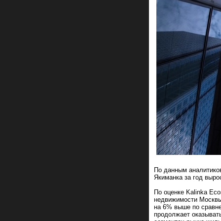
По данным аналитиков
Якиманка за год вырос
По оценке Kalinka Ec
недвижимости Москвы 
на 6% выше по сравне
продолжает оказыват