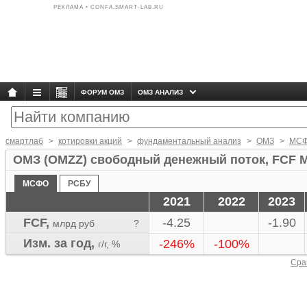
РЕКЛАМА • CONFA.SMART-LAB.RU
ФОРУМ ОМЗ
ОМЗ АНАЛИЗ
смартлаб
котировки акций
фундаментальный анализ
ОМЗ
МС
ОМЗ (OMZZ) свободный денежный поток, FCF 
МСФО
РСБУ
2021
2022
2023
FCF,
-4.25
-1.90
млрд руб
?
Изм. за год,
-246%
-100%
г/г, %
Сра