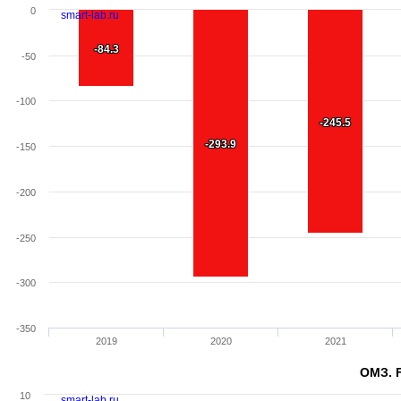
0
smart-lab.ru
-84.3
-84.3
-50
-100
-245.5
-245.5
-293.9
-293.9
-150
-200
-250
-300
-350
2019
2020
2021
ОМЗ. F
10
smart-lab.ru