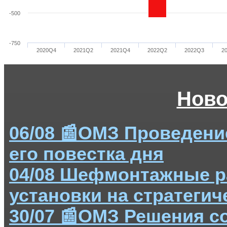
-500
-750
2020Q4
2021Q2
2021Q4
2022Q2
2022Q3
2
Ново
06/08 📰ОМЗ Проведени
его повестка дня
04/08 Шефмонтажные р
установки на стратеги
30/07 📰ОМЗ Решения с