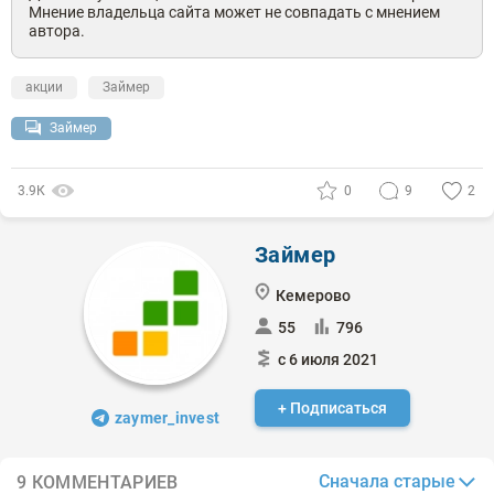
Мнение владельца сайта может не совпадать с мнением
автора.
акции
Займер
Займер
3.9К
0
9
2
Займер
Кемерово
55
796
с 6 июля 2021
+ Подписаться
zaymer_invest
Сначала старые
9 КОММЕНТАРИЕВ