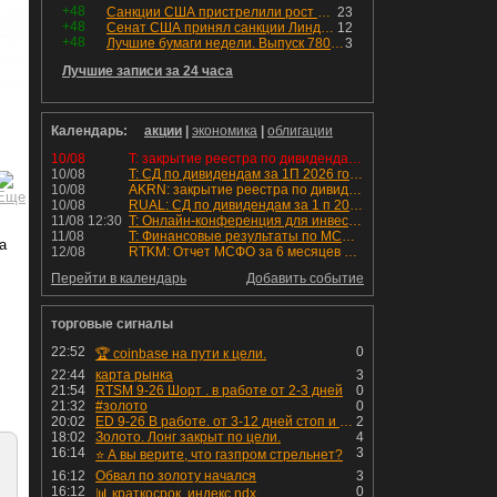
+48
Санкции США пристрелили рост акций в России
23
+48
Сенат США принял санкции Линдси Грэма против России
12
+48
Лучшие бумаги недели. Выпуск 780 – обновления для пятницы
3
Лучшие записи за 24 часа
Календарь:
акции
|
экономика
|
облигации
10/08
T: закрытие реестра по дивидендам 4.6 руб
10/08
T: СД по дивидендам за 1П 2026 года.
10/08
AKRN: закрытие реестра по дивидендам 235 руб
10/08
RUAL: СД по дивидендам за 1 п 2026 года.
11/08 12:30
T: Онлайн-конференция для инвесторов и аналитиков
11/08
T: Финансовые результаты по МСФО за 2к 2026 года
а
12/08
RTKM: Отчет МСФО за 6 месяцев 2026 года
Перейти в календарь
Добавить событие
торговые сигналы
22:52
0
🏆 coinbase на пути к цели.
22:44
карта рынка
3
21:54
RTSM 9-26 Шорт . в работе от 2-3 дней
0
21:32
#золото
0
20:02
ED 9-26 В работе. от 3-12 дней стоп и профит установлен
2
18:02
Золото. Лонг закрыт по цели.
4
16:14
3
⭐️ А вы верите, что газпром стрельнет?
16:12
Обвал по золоту начался
3
16:12
0
📊 краткосрок. индекс ndx.