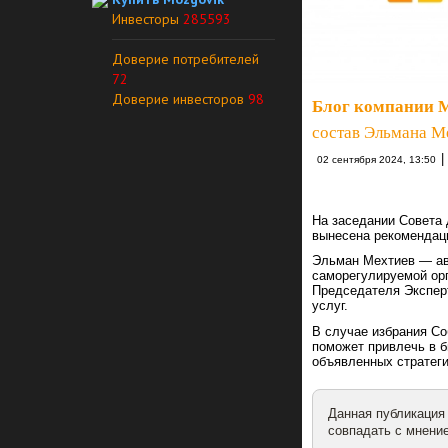
Инвесторы
285593
Доверие потребителей
72
Доверие инвесторов
98
Блог компании 
состав Эльмана М
|
02 сентября 2024, 13:50
На заседании Совета
вынесена рекомендац
Эльман Мехтиев — ав
саморегулируемой орг
Председателя Эксперт
услуг.
В случае избрания Со
поможет привлечь в б
объявленных стратеги
Данная публикация
совпадать с мнение