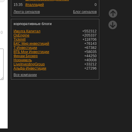
15:35
#палладий
0
Лента сигналов
Блог сигналов
корпоративные блоги
Иволга Капитал
+552312
0
OsEngine
+205337
Tickmill
+118706
БКС Мир инвестиций
+76143
Т-Инвестиции
+67382
ВТБ Мои Инвестиции
+58035
Финам Брокер
+44250
Норникель
+40008
LiveInvestingGroup
+33212
Альфа-Инвестиции
+27296
Все компании