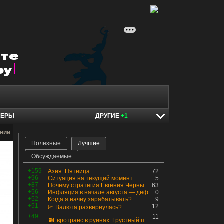
КЕРЫ
ДРУГИЕ
+1
нии
Полезные
Лучшие
Обсуждаемые
+159
Азия. Пятница.
72
+96
Ситуация на текущий момент
5
+87
Почему стратегия Евгения Черных приведет вас к убыткам в 2026 году
63
+56
Инфляция в начале августа — дефляция из-за топлива и плодоовощной корзины, но услуги продолжают дорожать, а рубль начал ослабевать.
0
+52
Когда я начну зарабатывать?
9
+51
12
📈 Валюта развернулась?
+49
11
⛽️Евротранс в руинах. Грустный пост😶😞 Что изменилось в облигациях?