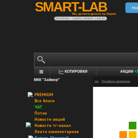
SMART-LAB
Но
Мы делаем деньги на бирже
РЕКЛАМА • CONFA.SMART-LAB.RU
КОТИРОВКИ
АКЦИИ
+
МКК "Займер"
rss
Профиль компании
PREMIUM
Все блоги
ЧАТ
Поток
Новости акций
Новости тг-канал
Лента комментариев
Купить Mozgovik