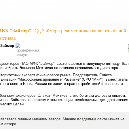
МКК "Займер"
|
СД Займера рекомендовал включить в свой
ехтиева
Займер
 директоров ПАО МФК “Займер”, состоявшемся в минувшую пятницу, был
ия избрать Эльмана Мехтиева на позицию независимого директора.
торитетный эксперт финансового рынка, Председатель Совета
анизации “Микрофинансирование и Развитие” (СРО “МиР”), заместитель
ного совета Банка России по защите прав потребителей финансовых
бранием акционеров, Эльман Мехтиев, с его богатым деловым опытом,
изнес Займера экспертизу и компетенции, необходимые для достижения
ческих целей.
 является личным мнением автора. Мнение владельца сайта может не
м автора.