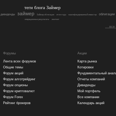
теги блога Займер
займер
облигации
дивиденды
Займер облигации
итоги года
квалифицированный инвестор
операционные результаты
эмитент
....все
Форумы
Акции
Лента всех форумов
Карта рынка
Общие темы
Котировки
Форум акций
Фундаментальный анал
Форум алготрейдинг
Отчеты компаний
Форум опционы
Дивиденды
Форум криптовалют
Мой портфель
Форум Forex
Все компании
Рейтинг брокеров
Календарь акций