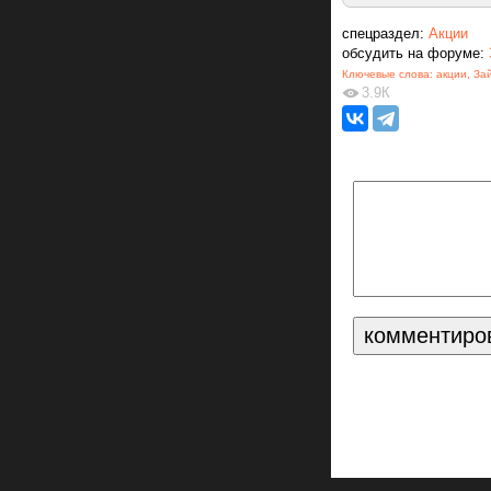
спецраздел:
Акции
обсудить на форуме:
Ключевые слова:
акции
,
За
3.9К