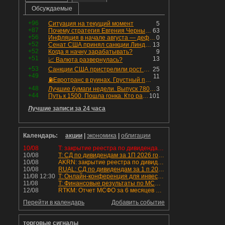
Обсуждаемые
+96
Ситуация на текущий момент
5
+87
Почему стратегия Евгения Черных приведет вас к убыткам в 2026 году
63
+56
Инфляция в начале августа — дефляция из-за топлива и плодоовощной корзины, но услуги продолжают дорожать, а рубль начал ослабевать.
0
+52
Сенат США принял санкции Линдси Грэма против России
13
+52
Когда я начну зарабатывать?
9
+51
13
📈 Валюта развернулась?
+53
Санкции США пристрелили рост акций в России
25
+49
11
⛽️Евротранс в руинах. Грустный пост😶😞 Что изменилось в облигациях?
+48
Лучшие бумаги недели. Выпуск 780 – обновления для пятницы
3
+44
Путь к 1500. Пошла гонка. Кто раньше продаст.
101
Лучшие записи за 24 часа
Календарь:
акции
|
экономика
|
облигации
10/08
T: закрытие реестра по дивидендам 4.6 руб
10/08
T: СД по дивидендам за 1П 2026 года.
10/08
AKRN: закрытие реестра по дивидендам 235 руб
10/08
RUAL: СД по дивидендам за 1 п 2026 года.
11/08 12:30
T: Онлайн-конференция для инвесторов и аналитиков
11/08
T: Финансовые результаты по МСФО за 2к 2026 года
12/08
RTKM: Отчет МСФО за 6 месяцев 2026 года
Перейти в календарь
Добавить событие
торговые сигналы