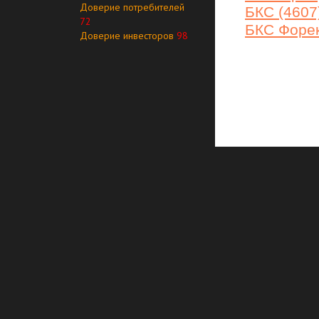
Доверие потребителей
БКС (4607
72
БКС Форек
Доверие инвесторов
98