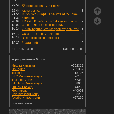
22:52
0
🏆 coinbase на пути к цели.
22:44
карта рынка
3
21:54
RTSM 9-26 Шорт . в работе от 2-3 дней
0
21:32
#золото
0
20:02
ED 9-26 В работе. от 3-12 дней стоп и профит установлен
2
18:02
Золото. Лонг закрыт по цели.
4
16:14
3
⭐️ А вы верите, что газпром стрельнет?
16:12
Обвал по золоту начался
3
16:12
0
📊 краткосрок. индекс ndx.
15:35
#палладий
0
Лента сигналов
Блог сигналов
корпоративные блоги
Иволга Капитал
+552312
OsEngine
+205337
Tickmill
+118706
БКС Мир инвестиций
+76143
Т-Инвестиции
+67382
ВТБ Мои Инвестиции
+58035
Финам Брокер
+44250
Норникель
+40008
LiveInvestingGroup
+33212
Альфа-Инвестиции
+27296
Все компании