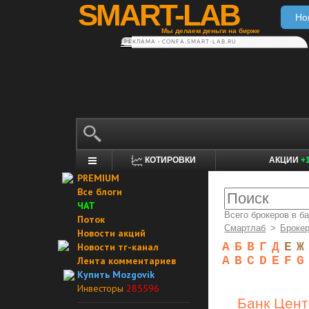
SMART-LAB
Но
Мы делаем деньги на бирже
РЕКЛАМА • CONFA.SMART-LAB.RU
КОТИРОВКИ
АКЦИИ
+
PREMIUM
Все блоги
ЧАТ
Всего брокеров в б
Поток
Смартлаб
>
Броке
Новости акций
А
Б
В
Г
Д
Е
Ж
Новости тг-канал
A
B
C
D
E
F
G
Лента комментариев
Купить Mozgovik
Инвесторы
285596
Банк Цент