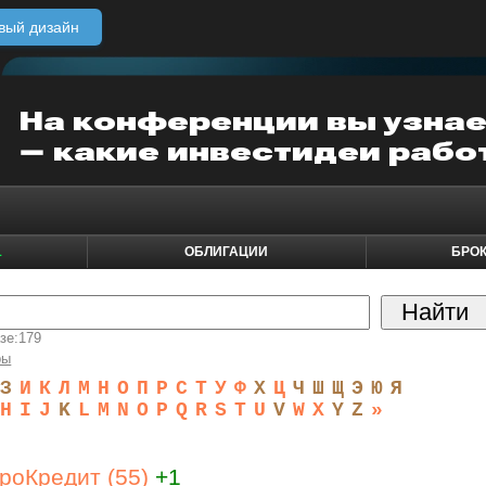
вый дизайн
1
ОБЛИГАЦИИ
БРО
азе
:179
ры
З
И
К
Л
М
Н
О
П
Р
С
Т
У
Ф
Х
Ц
Ч
Ш
Щ
Э
Ю
Я
H
I
J
K
L
M
N
O
P
Q
R
S
T
U
V
W
X
Y
Z
»
роКредит (55)
+1