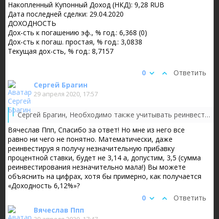
Накопленный Купонный Доход (НКД): 9,28 RUB
Дата последней сделки: 29.04.2020
ДОХОДНОСТЬ
Дох-сть к погашению эф., % год.: 6,368 (0)
Дох-сть к погаш. простая, % год.: 3,0838
Текущая дох-сть, % год.: 8,7157
0
Ответить
Сергей Брагин
29 апреля 2020, 17:57
Добрый день! Я полный чайник в облигациях и цифрах и про
Сергей Брагин, Необходимо также учитывать реинвестирование купона под ту же ставку, что и ставка облигации. Кроме того там есть погашение тела облигации, для корректного расчета необходимо также учитывать его реинвестирование и выплату. Это так называемая эффективная доходность, которая и указывается мосбиржей.
Вячеслав Ппп, Спасибо за ответ! Но мне из него все
равно ни чего не понятно. Математически, даже
реинвестируя я получу незначительную прибавку
процентной ставки, будет не 3,14 а, допустим, 3,5 (сумма
реинвестирования незначительно мала!) Вы можете
объяснить на цифрах, хотя бы примерно, как получается
«Доходность 6,12%»?
0
Ответить
Вячеслав Ппп
29 апреля 2020, 17:47