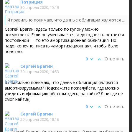
Патриция
30 апреля 2020, 15:19
Я правильно понимаю, что данные облигации являются амортизируемыми? Подскажите пожалуйста, где можно увидеть информацию об этом здесь, на сайте? Я ни где не смог найти((
Сергей Брагин, здесь только по купону можно
посмотреть. Если он уменьшается, а доходность остается
постоянной — то это амортизационная облигация. Но
надо, конечно, писать «амортизационная», чтобы было
понятно.
0
Ответить
Сергей Брагин
30 апреля 2020, 14:53
Я правильно понимаю, что данные облигации являются
амортизируемыми? Подскажите пожалуйста, где можно
увидеть информацию об этом здесь, на сайте? Я ни где не
смог найти((
0
Ответить
Сергей Брагин
29 апреля 2020, 18:16
Добрый день! Я полный чайник в облигациях и цифрах и про
Вячеслав Ппп, Спасибо за ответ! Но мне из него все равн
Сергей Брагин, Необходимо также учитывать реинвестиров
Сергей Брагин, Она не мала. Каждый купон вы будете реинвестировать под 9,5% годовых с выплатой дохода каждые три месяца и реинвестированием вновь полученного дохода, плюс вам выплатят амортизацию (часть тела облигации