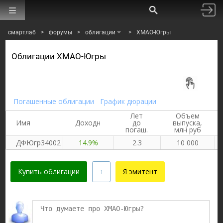
смартлаб
>
форумы
>
облигации
>
ХМАО-Югры
Облигации ХМАО-Югры
Погашенные облигации
График дюрации
Лет
Объем
Имя
Доходн
до
выпуска,
погаш.
млн руб
ДФЮгр34002
14.9%
2.3
10 000
Купить облигации
Я эмитент
Финаме