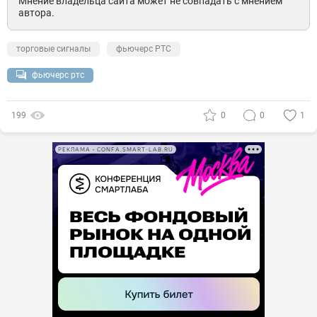
Мнение владельца сайта может не совпадать с мнением
автора.
торговые сигналы
фьючерс РТС
фьючерс ртс
199
0
0
1
РЕКЛАМА • CONFA.SMART-LAB.RU