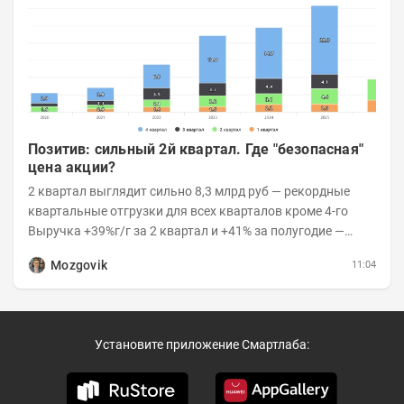
Позитив: сильный 2й квартал. Где "безопасная"
цена акции?
2 квартал выглядит сильно 8,3 млрд руб — рекордные
квартальные отгрузки для всех кварталов кроме 4-го
Выручка +39%г/г за 2 квартал и +41% за полугодие —
очень сильно 👉Рост выручки ПАК...
Mozgovik
11:04
Установите приложение Смартлаба: