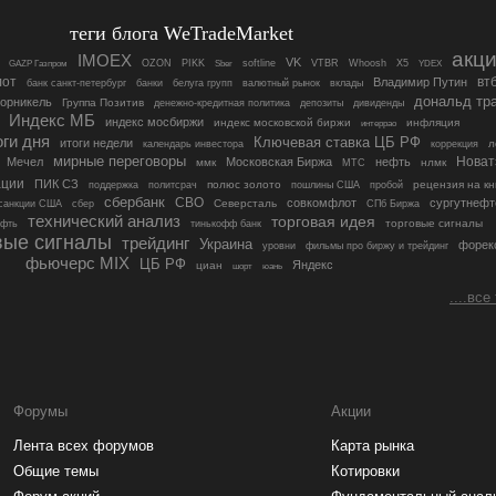
теги блога WeTradeMarket
акц
IMOEX
VK
OZON
PIKK
softline
VTBR
Whoosh
X5
GAZP Газпром
Sber
YDEX
лот
вт
Владимир Путин
банк санкт-петербург
банки
белуга групп
валютный рынок
вклады
дональд тр
орникель
Группа Позитив
денежно-кредитная политика
депозиты
дивиденды
Индекс МБ
индекс мосбиржи
индекс московской биржи
инфляция
интеррао
оги дня
Ключевая ставка ЦБ РФ
итоги недели
л
календарь инвестора
коррекция
мирные переговоры
Новат
Мечел
Московская Биржа
нефть
ммк
нлмк
МТС
ации
ПИК СЗ
полюс золото
рецензия на кн
поддержка
политсрач
пошлины США
пробой
сбербанк
СВО
совкомфлот
сургутнефт
Северсталь
санкции США
сбер
СПб Биржа
технический анализ
торговая идея
торговые сигналы
ефть
тинькофф банк
вые сигналы
трейдинг
Украина
форек
уровни
фильмы про биржу и трейдинг
фьючерс MIX
ЦБ РФ
Яндекс
циан
шорт
юань
....все
Форумы
Акции
Лента всех форумов
Карта рынка
Общие темы
Котировки