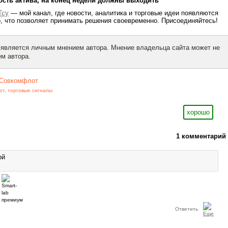
ность актива, на конец недели должны выходить
Tcy
— мой канал, где новости, аналитика и торговые идеи появляются
о, что позволяет принимать решения своевременно. Присоединяйтесь!
 является личным мнением автора. Мнение владельца сайта может не
м автора.
Совкомфлот
от
,
торговые сигналы
хорошо
1 комментарий
ой
Ответить