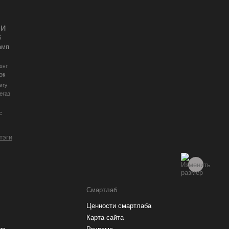
ии
б
амп
онг
эк
игу
егаз
с
 тэги
Смартлаб
Ценности смартлаба
Карта сайта