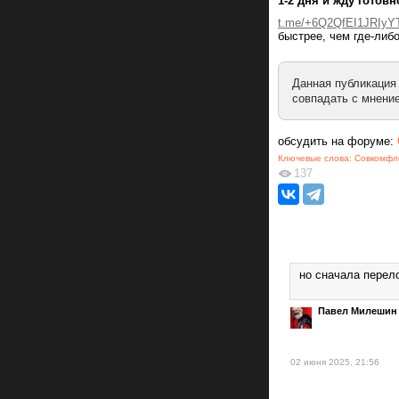
1-2 дня и жду готов
t.me/+6Q2QfEI1JRIyY
быстрее, чем где-либ
Данная публикация
совпадать с мнение
обсудить на форуме:
Ключевые слова:
Совкомфл
137
но сначала перел
Павел Милешин
02 июня 2025, 21:56