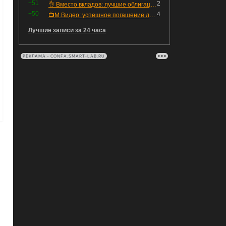
+51
2
👌 Вместо вкладов: лучшие облигации — только супер надёжные
+50
4
📺М.Видео: успешное погашение любимого флоатера
Лучшие записи за 24 часа
РЕКЛАМА • CONFA.SMART-LAB.RU