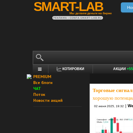
SMART-LAB
Но
Мы делаем деньги на бирже
РЕКЛАМА • CONFA.SMART-LAB.RU
КОТИРОВКИ
АКЦИИ
+55
PREMIUM
Все блоги
ЧАТ
Торговые сигнал
Поток
хорошую потенци
Новости акций
|
We
02 июня 2025, 19:32