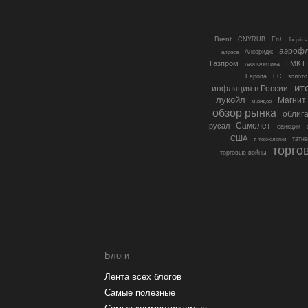
Brent
CNYRUB
En+
fix price
аэроф
Анкоридж
алроса
Газпром
ГМК Н
геополитика
Европа
ЕС
золото
ит
инфляция в России
лукойл
Магнит
м.видео
обзор рынка
облиг
Самолет
русал
санкции
США
татн
т-технологии
торго
торговые войны
Блоги
Лента всех блогов
Самые полезные