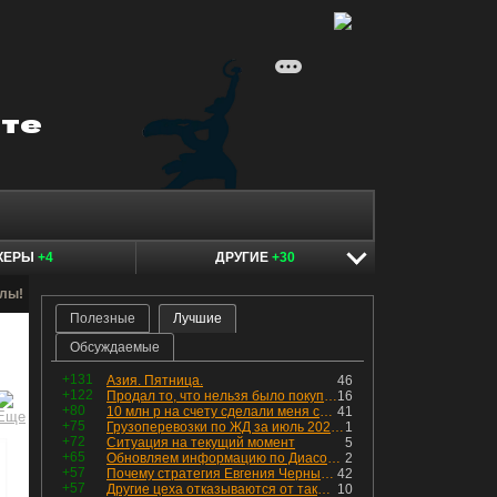
КЕРЫ
+4
ДРУГИЕ
+30
алы!
Полезные
Лучшие
Обсуждаемые
+131
Азия. Пятница.
46
+122
Продал то, что нельзя было покупать. Изменения в портфеле
16
+80
10 млн р на счету сделали меня счастливым? Ожидание vs Реальность!
41
+75
Грузоперевозки по ЖД за июль 2026 г. — четвёртый месяц подряд роста, чёрные металлы на уровне прошлого года, а каменный уголь в плюсе.
1
+72
Ситуация на текущий момент
5
+65
Обновляем информацию по Диасофту: дивиденды и выкуп
2
+57
Почему стратегия Евгения Черных приведет вас к убыткам в 2026 году
42
+57
Другие цеха отказываются от таких деталей — а мы построили на них производство с оборотом 70 млн
10