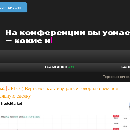
вый дизайн
ОБЛИГАЦИИ
+21
БРО
Торговые сигн
ы!
|
#FLOT, Вернемся к активу, ранее говорил о нем под
альную сделку
TradeMarket