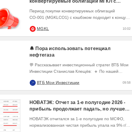
конвертируемые облигации МГКЛ с
кэшбэком 10%
Период покупки конвертируемых облигаций
СО-001 (MGKLCO1) с кэшбэком подходит к концу.
Чтобы получить кэшбэк 10% ,
MGKL
10:02
квалифицированным...
🔔 Пора использовать потенциал
нефтегаза
💬 Рассказывает инвестиционный стратег ВТБ Мои
Инвестиции Станислав Клещёв: 🔹 По нашей
оценке, потенциал роста акций нефтегазового
ВТБ Мои Инвестиции
09:58
сектора в...
НОВАТЭК: Отчет за 1-е полугодие 2026 -
прибыль продолжает падать, но лучшее
впереди, если не прилетит
НОВАТЭК отчитался за 1-е полугодие по МСФО,
нормализованная чистая прибыль упала на 9% г/г
Пресс релизы максимально...