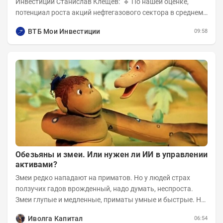
Инвестиции Станислав Клещёв: 🔹 По нашей оценке,
потенциал роста акций нефтегазового сектора в среднем
составляет около 40% . Поддержку сектору...
ВТБ Мои Инвестиции
09:58
Обезьяны и змеи. Или нужен ли ИИ в управлении
активами?
Змеи редко нападают на приматов. Но у людей страх
ползучих гадов врожденный, надо думать, неспроста.
Змеи глупые и медленные, приматы умные и быстрые. Но
змеям хватает их скромных...
Иволга Капитал
06:54