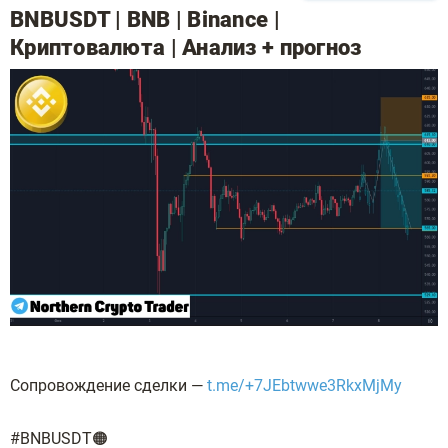
BNBUSDT | BNB | Binance |
Криптовалюта | Анализ + прогноз
Сопровождение сделки —
t.me/+7JEbtwwe3RkxMjMy
#BNBUSDT🟠