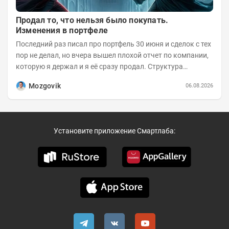
Продал то, что нельзя было покупать.
Изменения в портфеле
Последний раз писал про портфель 30 июня и сделок с тех
пор не делал, но вчера вышел плохой отчет по компании,
которую я держал и я её сразу продал. Структура
портфеля на 30.06.2026г.:
Mozgovik
06.08.2026
Установите приложение Смартлаба: