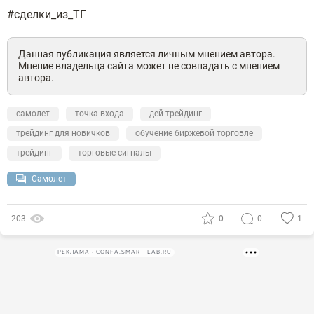
#сделки_из_ТГ
Данная публикация является личным мнением автора.
Мнение владельца сайта может не совпадать с мнением
автора.
самолет
точка входа
дей трейдинг
трейдинг для новичков
обучение биржевой торговле
трейдинг
торговые сигналы
Самолет
203
0
0
1
РЕКЛАМА • CONFA.SMART-LAB.RU