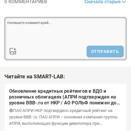
Сначала старые
0 КОММЕНТАРИЕВ
ОТПРАВИТЬ
Читайте на SMART-LAB:
Обновление кредитных рейтингов в ВДО и
розничных облигациях (АПРИ подтвержден на
уровне BBB-.ru от НКР / АО РОЛЬФ понижен до
А-(RU) / Элит Строй присвоен на уровне BBB.ru)
🟢ПАО АПРИ НКР подтвердило кредитный рейтинг на
уровне BBB-.ru ПАО АПРИ – основная компания группы
АПРИ, выполняющая функции девелопера при
реализации проектов. Группа с 2014 года...