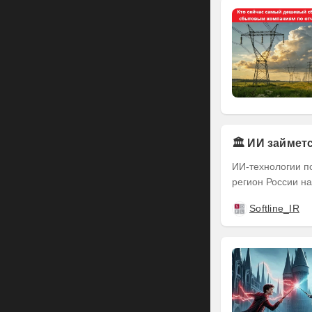
🏛️ ИИ займе
ИИ-технологии п
регион России на
Softline_IR