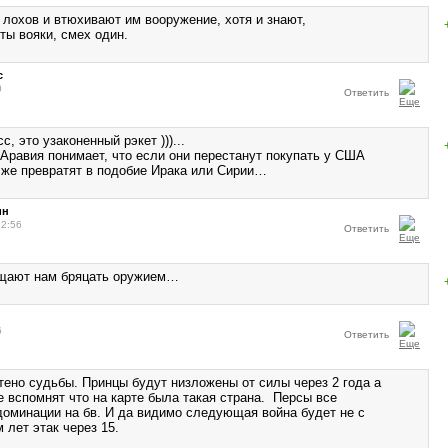
лохов и втюхивают им вооружение, хотя и знают,
ты вояки, смех один.
с
0
Ответить
с, это узаконенный рэкет )))...
авия понимает, что если они перестанут покупать у США
т же превратят в подобие Ирака или Сирии…
ин
22:56
Ответить
ещают нам бряцать оружием…
6
Ответить
тено судьбы. Принцы будут низложены от силы через 2 года а
е вспомнят что на карте была такая страна. Персы все
доминации на бв. И да видимо следующая война будет не с
 лет этак через 15.