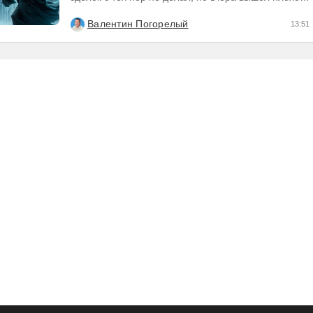
отчет по компании, которую я держал и я её...
Валентин Погорелый
13:51