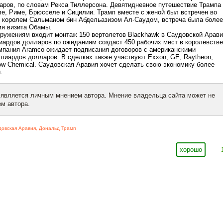
аров, по словам Рекса Тиллерсона. Девятидневное путешествие Трампа
е, Риме, Брюсселе и Сицилии. Трамп вместе с женой был встречен во
д королем Сальманом бин Абдельазизом Ал-Саудом, встреча была более
мя визита Обамы.
оружениям входит монтаж 150 вертолетов Blackhawk в Саудовской Арави
иардов долларов по ожиданиям создаст 450 рабочих мест в королевстве
мпания Aramco ожидает подписания договоров с американскими
лиардов долларов. В сделках также участвуют Exxon, GE, Raytheon,
ow Chemical. Саудовская Аравия хочет сделать свою экономику более
.
 является личным мнением автора. Мнение владельца сайта может не
м автора.
довская Аравия
,
Дональд Трамп
хорошо