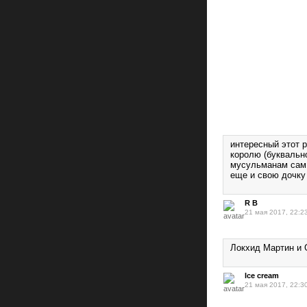
интересный этот 
королю (буквальн
мусульманам сам,
еще и свою дочку 
R B
21 мая 2017, 22:2
Локхид Мартин и G
Ice cream
21 мая 2017, 22:3