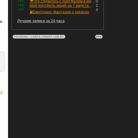
+44
🎥Что случилось с портфелем в июле - честный разбор / Инвестировать Просто
0
+44
Мой портфель акций на 7 августа. Покупки активов и реинвестирование дивидендов. Создание пассивного дохода
2
+44
4
⛽️Евротранс: фантазии о запасах
Лучшие записи за 24 часа
и.
.
РЕКЛАМА • CONFA.SMART-LAB.RU
11