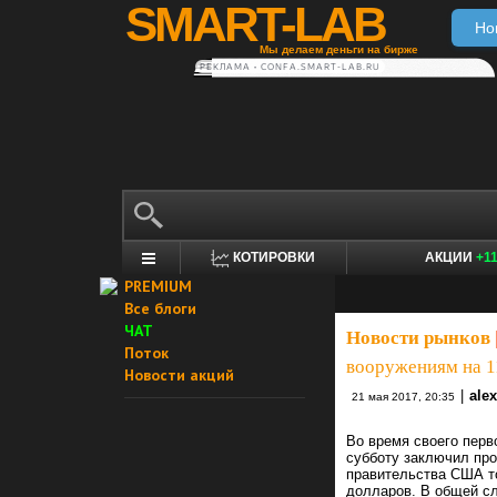
SMART-LAB
Но
Мы делаем деньги на бирже
РЕКЛАМА • CONFA.SMART-LAB.RU
КОТИРОВКИ
АКЦИИ
+1
PREMIUM
Все блоги
ЧАТ
Новости рынков
Поток
вооружениям на 1
Новости акций
|
ale
21 мая 2017, 20:35
Во время своего перв
субботу заключил пр
правительства США т
долларов. В общей сл