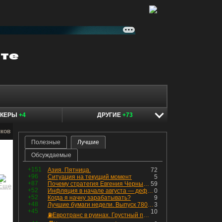
ОКЕРЫ
+4
ДРУГИЕ
+73
нков
Полезные
Лучшие
Обсуждаемые
+151
Азия. Пятница.
72
+96
Ситуация на текущий момент
5
+87
Почему стратегия Евгения Черных приведет вас к убыткам в 2026 году
59
+52
Инфляция в начале августа — дефляция из-за топлива и плодоовощной корзины, но услуги продолжают дорожать, а рубль начал ослабевать.
0
+52
Когда я начну зарабатывать?
9
+48
Лучшие бумаги недели. Выпуск 780 – обновления для пятницы
3
+45
10
⛽️Евротранс в руинах. Грустный пост😶😞 Что изменилось в облигациях?