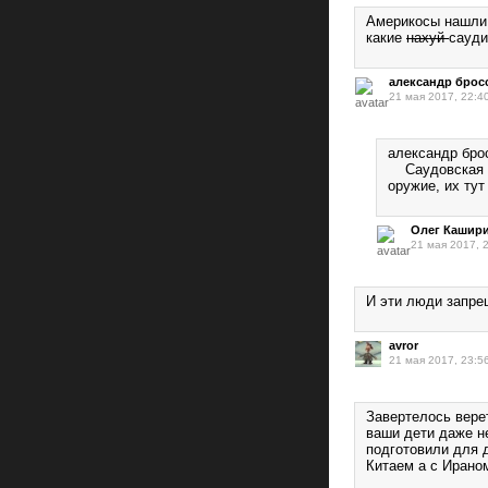
Америкосы нашли 
какие
нахуй
сауди
александр брос
21 мая 2017, 22:4
александр брос
Саудовская Ар
оружие, их ту
Олег Кашир
21 мая 2017, 
И эти люди запр
avror
21 мая 2017, 23:5
Завертелось вере
ваши дети даже н
подготовили для 
Китаем а с Ираном