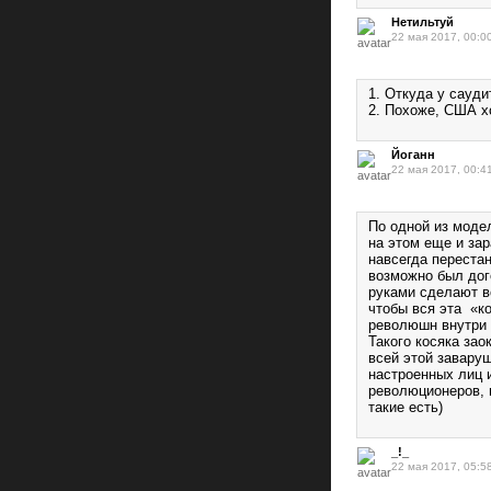
Нетильтуй
22 мая 2017, 00:0
1. Откуда у сауди
2. Похоже, США хо
Йоганн
22 мая 2017, 00:4
По одной из моде
на этом еще и зар
навсегда перестан
возможно был дог
руками сделают в
чтобы вся эта «ко
революшн внутри 
Такого косяка за
всей этой завару
настроенных лиц 
революционеров, 
такие есть)
_!_
22 мая 2017, 05:5