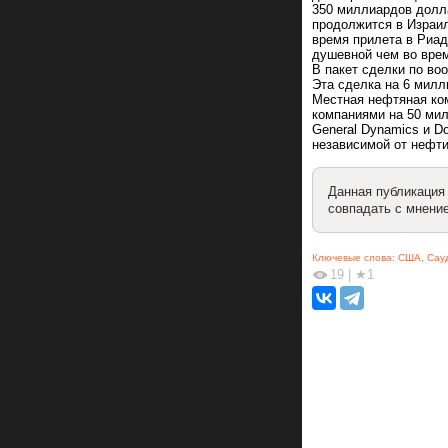
350 миллиардов долл
продолжится в Израил
время прилета в Риа
душевной чем во вре
В пакет сделки по во
Эта сделка на 6 милл
Местная нефтяная ко
компаниями на 50 мил
General Dynamics и D
независимой от нефти
Данная публикация
совпадать с мнение
Ключевые слова:
США
,
Сау
19
|
★1