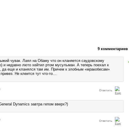
9 комментариев
рыжий чувак. Лаял на Обаму что он кланяется саудовскому
о) и недавно люто хейтил ртом мусульман. А теперь поехал к
 да еще и кланялся там им. Причем к злобным «мракобесам»
привез. Не клеится тут что-то…
3
Ответить
eneral Dynamics завтра гепом вверх?)
0
Ответить