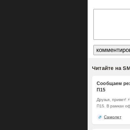
Читайте на S
Сообщаем рез
П15
Друзья, привет! ⚡️ Делимся итогами оферты по выпуску наших облигаций серии БО-
П15. В рамках оф
Самолет