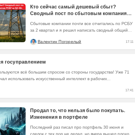
Кто сейчас самый дешевый сбыт?
Сводный пост по сбытовым компаниям
по отчетам РСБУ за Q2 26г.
Сбытовые компании почти все отчитались по РСБУ
за 2 квартал и я решил написать сводный общий
пост по их результатам, может кому интересно...
Валентин Погорелый
17:11
тся госуправлением
ользуются всё большим спросом со стороны государства! Уже 71
чал использовать искусственный интеллект в рабочих...
17:41
Продал то, что нельзя было покупать.
Изменения в портфеле
Последний раз писал про портфель 30 июня и
сделок с тех пор не делал, но вчера вышел плохой