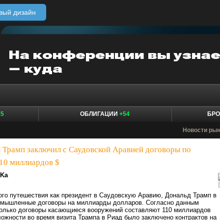
вый дизайн
15
ОБЛИГАЦИИ
+54
БР
Новости ры
|
Трамп заключил с Саудовской Аравией договоры по
10 миллиардов $
xKa
ого путешествия как президент в Саудовскую Аравию, Дональд Трамп в
омышленные договоры на миллиарды долларов. Согласно данным
олько договоры касающиеся вооружений составляют 110 миллиардов
ожности во время визита Трампа в Риад было заключено контрактов на