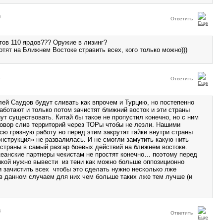
0
Ответить
тов 110 ярдов??? Оружие в лизинг?
тят на Ближнем Востоке стравить всех, кого только можно)))
1
Ответить
лей Саудов будут сливать как впрочем и Турцию, но постепенно
аботают и только потом зачистят ближний восток и эти страны
ут существовать. Китай бы такое не пропустил конечно, но с ним
овор слив территорий через ТОРы чтобы не лезли. Нашими
сю грязную работу но перед этим закрутят гайки внутри страны
нструкция» не развалилась. И не смогли замутить какую-нить
страны в самый разгар боевых действий на ближнем востоке.
океанские партнеры чекистам не простят конечно… поэтому перед
шкой нужно вывести из тени как можно больше оппозиционно
и зачистить всех чтобы это сделать нужно несколько лже
в данном случаем для них чем больше таких лже тем лучше (и
8
Ответить