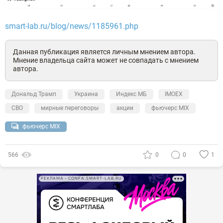
smart-lab.ru/blog/news/1185961.php
Данная публикация является личным мнением автора.
Мнение владельца сайта может не совпадать с мнением
автора.
Дональд Трамп
Украина
Индекс МБ
IMOEX
СВО
мирные переговоры
акции
фьючерс MIX
фьючерс MIX
566
0
0
1
РЕКЛАМА • CONFA.SMART-LAB.RU