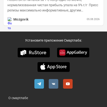
нормализованная чистая прибыль упала на 9% г/г Пресс
релизы максимально информативные, другим
компаниям в пример (тем более много цифр...
Mozgovik
05.08.2026
Установите приложение Смартлаба:
О смартлабе