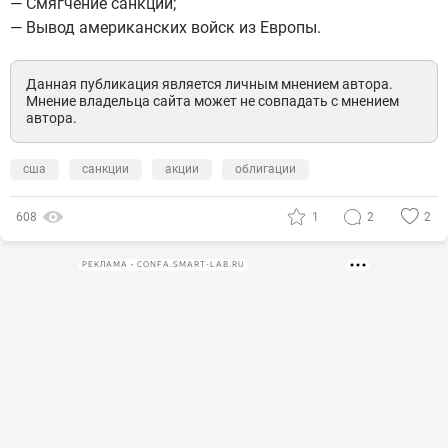
— Смягчение санкций;
— Вывод американских войск из Европы.
Данная публикация является личным мнением автора.
Мнение владельца сайта может не совпадать с мнением
автора.
сша
санкции
акции
облигации
608
1
2
2
РЕКЛАМА • CONFA.SMART-LAB.RU