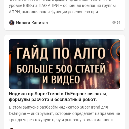
уровне BBB-.ru ПАО АПРИ – основная компания группы
АПРИ, выполняющая функции девелопера при
реализации проектов. Группа с 2014 года...
Иволга Капитал
09:54
Индикатор SuperTrend в OsEngine: сигналы,
формулы расчёта и бесплатный робот.
В этом выпуске разберём индикатор SuperTrend для
OsEngine — инструмент, который определяет направление
тренда через текущую цену и рыночную волатильность. В
отличие от сложных осцилляторов, он...