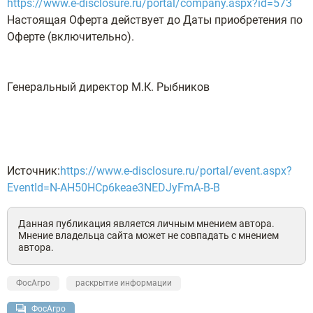
https://www.e-disclosure.ru/portal/company.aspx?id=573
Настоящая Оферта действует до Даты приобретения по
Оферте (включительно).
Генеральный директор М.К. Рыбников
Источник:
https://www.e-disclosure.ru/portal/event.aspx?
EventId=N-AH50HCp6keae3NEDJyFmA-B-B
Данная публикация является личным мнением автора.
Мнение владельца сайта может не совпадать с мнением
автора.
ФосАгро
раскрытие информации
ФосАгро