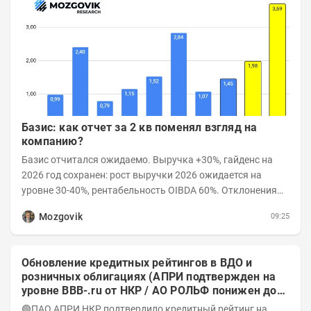
Базис: как отчет за 2 кв поменял взгляд на
компанию?
Базис отчитался ожидаемо. Выручка +30%, гайденс на
2026 год сохранен: рост выручки 2026 ожидается на
уровне 30-40%, рентабельность OIBDA 60%. Отклонения
значений отчета 2-го квартала от модели —...
Mozgovik
09:25
Обновление кредитных рейтингов в ВДО и
розничных облигациях (АПРИ подтвержден на
уровне BBB-.ru от НКР / АО РОЛЬФ понижен до
А-(RU) / Элит Строй присвоен на уровне BBB.ru)
🟢ПАО АПРИ НКР подтвердило кредитный рейтинг на