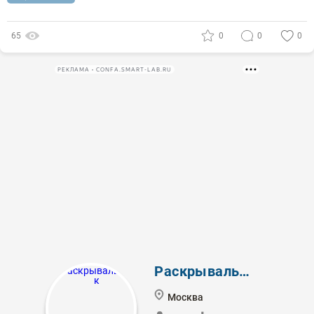
65
0
0
0
РЕКЛАМА • CONFA.SMART-LAB.RU
Раскрывальщик
Москва