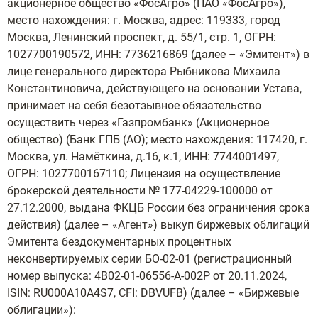
акционерное общество «ФосАгро» (ПАО «ФосАгро»),
место нахождения: г. Москва, адрес: 119333, город
Москва, Ленинский проспект, д. 55/1, стр. 1, ОГРН:
1027700190572, ИНН: 7736216869 (далее – «Эмитент») в
лице генерального директора Рыбникова Михаила
Константиновича, действующего на основании Устава,
принимает на себя безотзывное обязательство
осуществить через «Газпромбанк» (Акционерное
общество) (Банк ГПБ (АО); место нахождения: 117420, г.
Москва, ул. Намёткина, д.16, к.1, ИНН: 7744001497,
ОГРН: 1027700167110; Лицензия на осуществление
брокерской деятельности № 177-04229-100000 от
27.12.2000, выдана ФКЦБ России без ограничения срока
действия) (далее – «Агент») выкуп биржевых облигаций
Эмитента бездокументарных процентных
неконвертируемых серии БО-02-01 (регистрационный
номер выпуска: 4B02-01-06556-А-002P от 20.11.2024,
ISIN: RU000A10A4S7, CFI: DBVUFB) (далее – «Биржевые
облигации»):