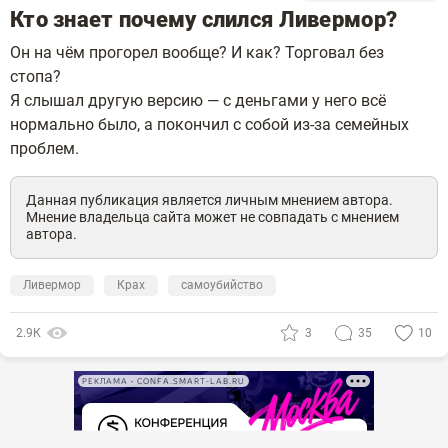
Кто знает почему слился Ливермор?
Он на чём прогорел вообще? И как? Торговал без
стопа?
Я слышал другую версию — с деньгами у него всё
нормально было, а покончил с собой из-за семейных
проблем.
Данная публикация является личным мнением автора.
Мнение владельца сайта может не совпадать с мнением
автора.
Ливермор
Крах
самоубийство
2.9К
3
35
10
РЕКЛАМА • CONFA.SMART-LAB.RU