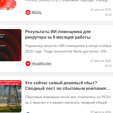
Чтобы получить кэшбэк 10% ,
07 августа 2026,
квалифицированным...
MGKL
10:02
Результаты ИИ-помощника для
рекрутера за 8 месяцев работы
Хэдхантер запустил ИИ-помощника в конце ноября
2025 года. Тогда технология была доступна ~5%
пользователей платформы hh․ru, и уже в начале
07 августа 2026,
2026...
HeadHunter
16:23
Кто сейчас самый дешевый сбыт?
Сводный пост по сбытовым компаниям
по отчетам РСБУ за Q2 26г.
Сбытовые компании почти все отчитались по РСБУ
за 2 квартал и я решил написать сводный общий
пост по их результатам, может кому интересно...
07 августа 2026,