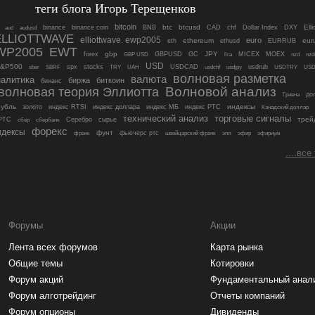
теги блога Игорь Терещенков
bitcoin
btc
btcusd
Elli
aud
audusd
binance
binance coin
BNB
CAD
chf
Dollar Index
DXY
ELLIOTTWAVE
elliottwave. ewp2005
euro
ethereum
eur
eth
ethusd
EURRUB
WP2005
EWT
gbp
JPY
forex
GBPUSD
GC
MICEX
MOEX
nzd
nzd
GBP USD
lira
USD
&P500
sber
spx
stocks
USDCAD
usdjpy
usdrub
US
SBRF
TRY
UAH
usdchf
USDTRY
волновая разметка
валюта
налитика
биржа
биткоин
бинанс
волновая теория Эллиотта
Волновой анализ
до
Гривна
рубль
индексы
золото
индекс RTSI
индекс доллара
индекс МБ
индекс РТС
Канадский доллар
технический анализ
торговые сигналы
РТС
трей
сбербанк
Серебро
сырье
сбер
форекс
ндексы
фунт
франк
фьючерс ртс
швейцарский франк
эпл
эфир
эфириум
....все
Форумы
Акции
Лента всех форумов
Карта рынка
Общие темы
Котировки
Форум акций
Фундаментальный анал
Форум алготрейдинг
Отчеты компаний
Форум опционы
Дивиденды