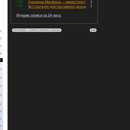
+48
Аукционы Минфина — министерство всё ещё не придумало "лекарство" для рынка ОФЗ. Ликвидности банкам не хватает это по РЕПО аукционам!
3
+44
2
🪜Стратегия для пассивного дохода: Лестница облигаций
Лучшие записи за 24 часа
РЕКЛАМА • CONFA.SMART-LAB.RU