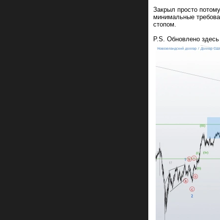
Закрыл просто потому
минимальные требован
стопом.
P.S. Обновлено здесь