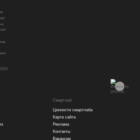
ott
usd
usd
DUAH
ллар
динг
 тэги
Смартлаб
Ценности смартлаба
Карта сайта
из
Реклама
Контакты
Вакансии