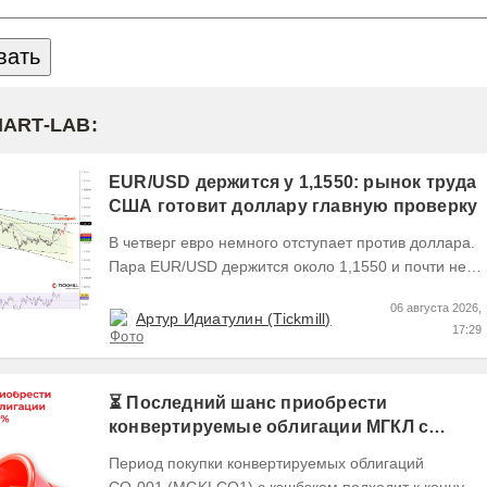
MART-LAB:
EUR/USD держится у 1,1550: рынок труда
США готовит доллару главную проверку
В четверг евро немного отступает против доллара.
Пара EUR/USD держится около 1,1550 и почти не
выходит за пределы узкого диапазона. Главным...
06 августа 2026,
Артур Идиатулин (Tickmill)
17:29
⏳ Последний шанс приобрести
конвертируемые облигации МГКЛ с
кэшбэком 10%
Период покупки конвертируемых облигаций
СО-001 (MGKLCO1) с кэшбэком подходит к концу.