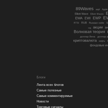
89Waves
aapl
Apple
Elliott Wave
Elliott Waves
E
EWP
EWA
EWI
RUB
Russian ruble
S
RTSI
акции
а
xag
Волновая теория
доллар йена
доллар 
криптовалюта
нефть
фондовые и
Блоги
Лента всех блогов
Самые полезные
Самые комментируемые
Новости
Торговые сигналы