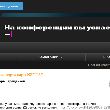
вый дизайн
ОБЛИГАЦИИ
+7
БРО
Блог им. 89W
ция шорта пары NZDUSD
орь Терещенков
ницу закрыть половину шорта пары в плюс, несмотря на то, что
ния для волны (2) рынок не выполнил:
https://vk.com/wall-124328009_223