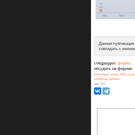
Данная публикация
совпадать с мнение
спецраздел:
форекс
обсудить на форуме:
Ключевые слова:
NZD
,
nzdu
разметка
,
форекс
290