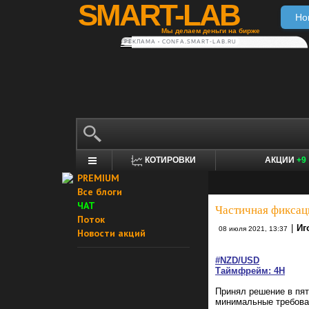
SMART-LAB
Но
Мы делаем деньги на бирже
РЕКЛАМА • CONFA.SMART-LAB.RU
КОТИРОВКИ
АКЦИИ
+9
PREMIUM
Все блоги
ЧАТ
Частичная фикса
Поток
|
Иг
08 июля 2021, 13:37
Новости акций
#NZD/USD
Таймфрейм: 4H
Принял решение в пят
минимальные требова