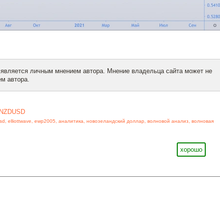
 является личным мнением автора. Мнение владельца сайта может не
м автора.
NZDUSD
sd
,
elliottwave
,
ewp2005
,
аналитика
,
новозеландский доллар
,
волновой анализ
,
волновая
хорошо