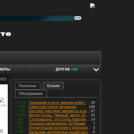
КЕРЫ
ДРУГИЕ
+10
AVES
Полезные
Лучшие
Обсуждаемые
+174
Генерация и сети: мнение ребят из индустрии
28
+140
Смартлаб терпит крушение
166
+114
Как себя чувствуют мигранты в раю, в который они так стремились
97
+106
Метод Геллы. "Черный" август 2026 - быть или не быть?
42
+81
Струковщина - это стиль поведения, известный всем в секторе золотодобычи.
14
+72
«Карьера менеджера» Ли Якокки
7
+61
Поучительная история о прогнозировании
0
98
.
+55
Несколько интересных инсайтов по "Озону"
6